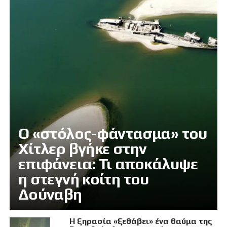
Ο «στόλος-φάντασμα» του
Χίτλερ βγήκε στην
επιφάνεια: Τι αποκάλυψε
η στεγνή κοίτη του
Δούναβη
Η ξηρασία «ξεθάβει» ένα θαύμα της