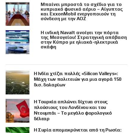
Μπαίνει μπροστά το σχέδιο για το
κυπριακό φυσικό αέριο – Αίγυπτος
και ExxonMobil ενεργοποιούν τη
σύνδεση με την ΑΟΖ
Η ινδική Navalt ανοίγει την πόρτα
της Μεσογείου! Στρατηγική απόβαση
στην Κύπρο με ηλιακά-ηλεκτρικά
σκάφη
Η Ινδία χτίζει πολλές «Silicon Valleys»:
Μάχη των πολιτειών για μια αγορά 150
δισ. δολαρίων
Η Τουρκία απλώνει δίχτυα στους
πλούσιους του Λονδίνου και του
Ντουμπάι – Το μεγάλο φορολογικό
δέλεαρ
Η Συρία απομακρύνεται από τη Ρωσία: