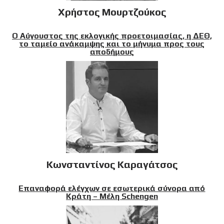
Χρήστος Μουρτζούκος
Ο Αύγουστος της εκλογικής προετοιμασίας, η ΔΕΘ,
το ταμείο ανάκαμψης και το μήνυμα προς τους
αποδήμους
Κωνσταντίνος Καραγάτσος
Επαναφορά ελέγχων σε εσωτερικά σύνορα από
Κράτη – Μέλη Schengen