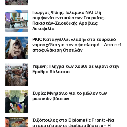
Γιώργος Φίλης: Ισλαμικό ΝΑΤΟ ή
συμφωνία εντυπώσεων Τουρκίας-
Πακιστάν-Σαουδικής Αραβίας;
Λυκοφιλία
PKK: Καταγγέλλει «λάθη» στο τουρκικό
νομοσχέδιο για τον αφοπλισμό – Απαιτεί
αποφυλάκιση Οτσαλάν
Υεμένη: Πλήγμα των Χούθι σε λιμάνι στην
Ερυθρά θάλασσα
Συρία: Μνημόνιο για το μέλλον των
ρωσικών βάσεων
Σιζόπουλος στο Diplomatic Front: «Να
σταματήσουν οι ψευδαισθήσεις» – Η