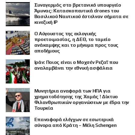
Συναγερμός στο βρετανικό υπουργείο
Άμυνας: Κατασκοπευτικά drones του
Βασιλικού Ναυτικού έστελναν σήματα σε
κινεζική IP
Ο Αύγουστος της εκλογικής
προετοιμασίας, η ΔΕΘ, το ταμείο
ανάκαμψης και το μήνυμα προς τους
αποδήμους
Ιράν: Ποιος είναι ο Μοχσέν Ρεζαΐ που
αναλαμβάνει την εθνική ασφάλεια
Μυνητήρια αναφορά των ΗΠΑ για
χρηματοδότησης της Χαμάς ! Δίκτυο
Φιλανθρωπικών οργανώσεων με έδρα την
Τουρκία
Επαναφορά ελέγχων σε εσωτερικά
ΠΡΟΒΟΛΗ
σύνορα από Κράτη – Μέλη Schengen