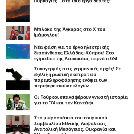
Πυρκαγιές …στο ίδιο έργο θεατές!
Μπλόκο της Άγκυρας στο X του
Ιμάμογλου!
Νέα φάση για το έργο ηλεκτρικής
διασύνδεσης Ελλάδας-Κύπρου! Στο
«γήπεδο» της Λευκωσίας περνά ο GSI
Συναγερμός στις γερμανικές αρχές! Σε
εξέλιξη ρωσική εκστρατεία
παραπληροφόρησης ενόψει των
περιφερειακών εκλογών
Οι Τούρκοι επαναφέρουν γνωστή ιστορία
για το ’74 και τον Καντάφι
Στο μικροσκόπιο του τουρκικού
Συμβουλίου Εθνικής Ασφάλειας
Ανατολική Μεσόγειος, Ουκρανία και