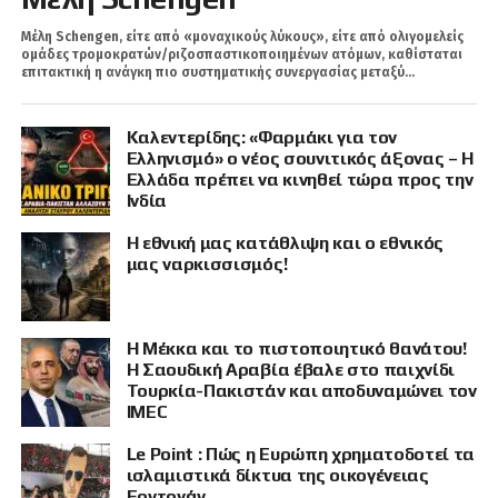
Μέλη Schengen, είτε από «μοναχικούς λύκους», είτε από ολιγομελείς
ομάδες τρομοκρατών/ριζοσπαστικοποιημένων ατόμων, καθίσταται
επιτακτική η ανάγκη πιο συστηματικής συνεργασίας μεταξύ...
Καλεντερίδης: «Φαρμάκι για τον
Ελληνισμό» ο νέος σουνιτικός άξονας – Η
Ελλάδα πρέπει να κινηθεί τώρα προς την
Ινδία
Η εθνική μας κατάθλιψη και ο εθνικός
μας ναρκισσισμός!
Η Μέκκα και το πιστοποιητικό θανάτου!
Η Σαουδική Αραβία έβαλε στο παιχνίδι
Τουρκία-Πακιστάν και αποδυναμώνει τον
IMEC
Le Point : Πώς η Ευρώπη χρηματοδοτεί τα
ισλαμιστικά δίκτυα της οικογένειας
Ερντογάν