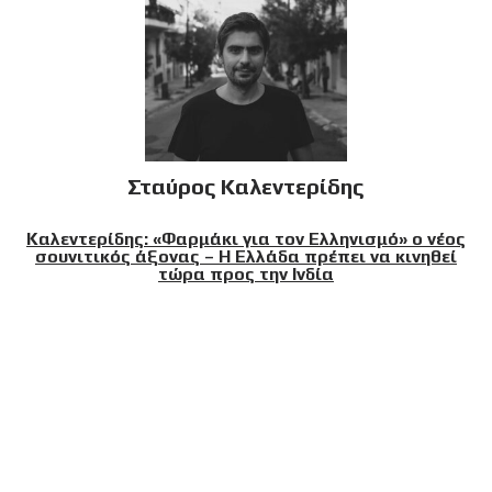
Σταύρος Καλεντερίδης
Καλεντερίδης: «Φαρμάκι για τον Ελληνισμό» ο νέος
σουνιτικός άξονας – Η Ελλάδα πρέπει να κινηθεί
τώρα προς την Ινδία