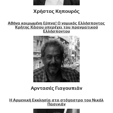
Χρήστος Κηπουρός
Αθήνα κοιμωμένη ξύπνα! Ο νομικός Ελλήσποντος
Κρήτης Κάσου υπερέχει του πραγματικού
Ελλήσποντου
Αρντασές Γιαγουπιάν
Η Αρμενική Εκκλησία στο στόχαστρο του Νικόλ
Πασινιάν