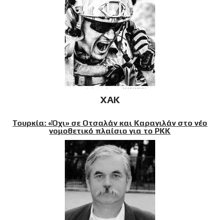
XAK
Τουρκία: «Όχι» σε Οτσαλάν και Καραγιλάν στο νέο
νομοθετικό πλαίσιο για το PKK