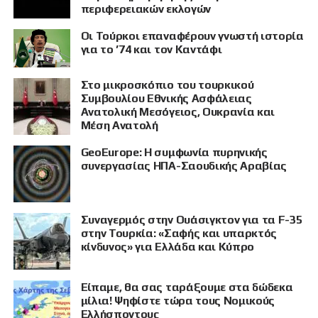
περιφερειακών εκλογών
Οι Τούρκοι επαναφέρουν γνωστή ιστορία
για το ’74 και τον Καντάφι
Στο μικροσκόπιο του τουρκικού
Συμβουλίου Εθνικής Ασφάλειας
Ανατολική Μεσόγειος, Ουκρανία και
Μέση Ανατολή
GeoEurope: Η συμφωνία πυρηνικής
συνεργασίας ΗΠΑ-Σαουδικής Αραβίας
Συναγερμός στην Ουάσιγκτον για τα F-35
στην Τουρκία: «Σαφής και υπαρκτός
κίνδυνος» για Ελλάδα και Κύπρο
Είπαμε, θα σας ταράξουμε στα δώδεκα
μίλια! Ψηφίστε τώρα τους Νομικούς
Ελλήσποντους