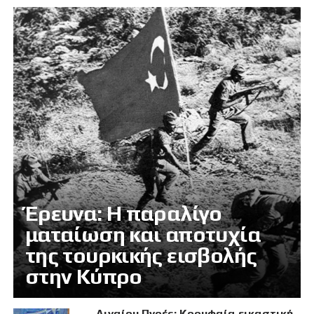
Έρευνα: Η παραλίγο
ματαίωση και αποτυχία
της τουρκικής εισβολής
στην Κύπρο
Αιγαίου Πνοές: Κορυφαία εικαστική