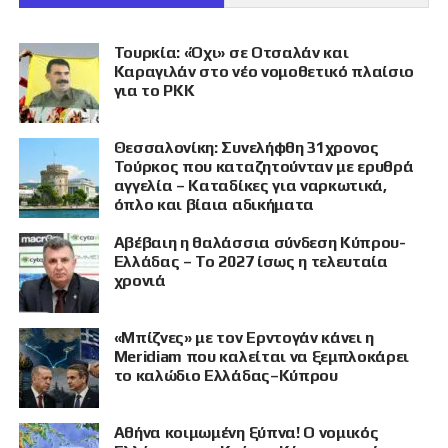
Τουρκία: «Όχι» σε Οτσαλάν και
Καραγιλάν στο νέο νομοθετικό πλαίσιο
για το PKK
Θεσσαλονίκη: Συνελήφθη 31χρονος
Τούρκος που καταζητούνταν με ερυθρά
αγγελία – Καταδίκες για ναρκωτικά,
όπλο και βίαια αδικήματα
Αβέβαιη η θαλάσσια σύνδεση Κύπρου-
Ελλάδας – Το 2027 ίσως η τελευταία
χρονιά
«Μπίζνες» με τον Ερντογάν κάνει η
Meridiam που καλείται να ξεμπλοκάρει
το καλώδιο Ελλάδας–Κύπρου
Αθήνα κοιμωμένη ξύπνα! Ο νομικός
ΠΡΟΒΟΛΗ