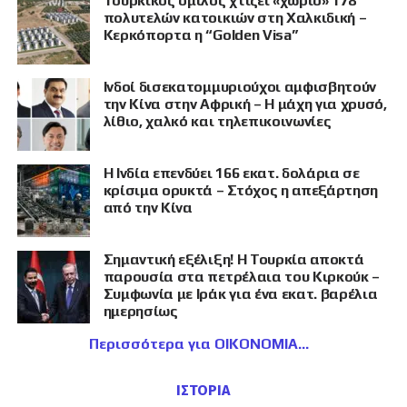
Τουρκικός όμιλος χτίζει «χωριό» 178
πολυτελών κατοικιών στη Χαλκιδική –
Κερκόπορτα η “Golden Visa”
Ινδοί δισεκατομμυριούχοι αμφισβητούν
την Κίνα στην Αφρική – Η μάχη για χρυσό,
λίθιο, χαλκό και τηλεπικοινωνίες
Η Ινδία επενδύει 166 εκατ. δολάρια σε
κρίσιμα ορυκτά – Στόχος η απεξάρτηση
από την Κίνα
Σημαντική εξέλιξη! Η Τουρκία αποκτά
παρουσία στα πετρέλαια του Κιρκούκ –
Συμφωνία με Ιράκ για ένα εκατ. βαρέλια
ημερησίως
Περισσότερα για ΟΙΚΟΝΟΜΙΑ
ΙΣΤΟΡΙΑ