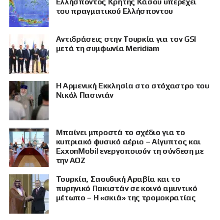
Ελλήσποντος Κρήτης Κάσου υπερέχει
του πραγματικού Ελλήσποντου
Αντιδράσεις στην Τουρκία για τον GSI
μετά τη συμφωνία Meridiam
Η Αρμενική Εκκλησία στο στόχαστρο του
Νικόλ Πασινιάν
Μπαίνει μπροστά το σχέδιο για το
κυπριακό φυσικό αέριο – Αίγυπτος και
ExxonMobil ενεργοποιούν τη σύνδεση με
την ΑΟΖ
Τουρκία, Σαουδική Αραβία και το
πυρηνικό Πακιστάν σε κοινό αμυντικό
μέτωπο – Η «σκιά» της τρομοκρατίας