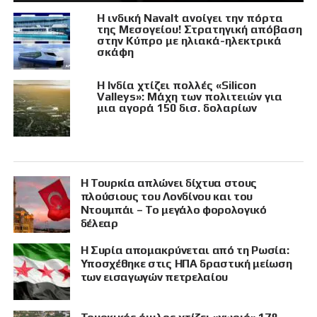
Η ινδική Navalt ανοίγει την πόρτα
της Μεσογείου! Στρατηγική απόβαση
στην Κύπρο με ηλιακά-ηλεκτρικά
σκάφη
Η Ινδία χτίζει πολλές «Silicon
Valleys»: Μάχη των πολιτειών για
μια αγορά 150 δισ. δολαρίων
Η Τουρκία απλώνει δίχτυα στους
πλούσιους του Λονδίνου και του
Ντουμπάι – Το μεγάλο φορολογικό
δέλεαρ
Η Συρία απομακρύνεται από τη Ρωσία:
Υποσχέθηκε στις ΗΠΑ δραστική μείωση
των εισαγωγών πετρελαίου