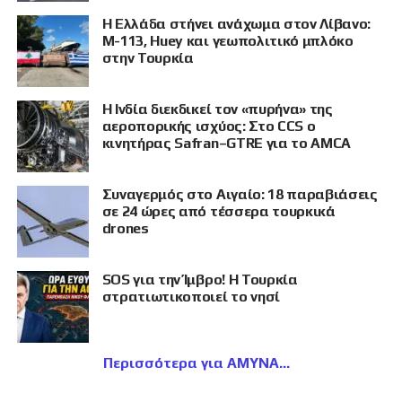
Η Ελλάδα στήνει ανάχωμα στον Λίβανο:
M-113, Huey και γεωπολιτικό μπλόκο
στην Τουρκία
Η Ινδία διεκδικεί τον «πυρήνα» της
αεροπορικής ισχύος: Στο CCS ο
κινητήρας Safran–GTRE για το AMCA
Συναγερμός στο Αιγαίο: 18 παραβιάσεις
σε 24 ώρες από τέσσερα τουρκικά
drones
SOS για την Ίμβρο! Η Τουρκία
στρατιωτικοποιεί το νησί
Περισσότερα για ΑΜΥΝΑ