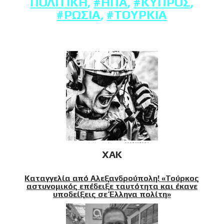
ΠΟΛΙΤΙΚΉ
,
#ΗΠΑ
,
#ΚΎΠΡΟΣ
,
#ΡΩΣΊΑ
,
#ΤΟΥΡΚΊΑ
XAK
Καταγγελία από Αλεξανδρούπολη! «Τούρκος
αστυνομικός επέδειξε ταυτότητα και έκανε
υποδείξεις σε Έλληνα πολίτη»