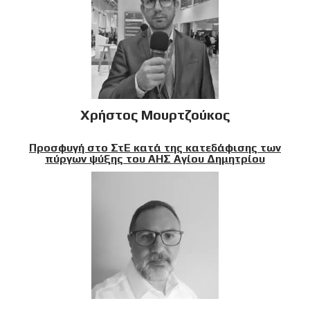
Χρήστος Μουρτζούκος
Προσφυγή στο ΣτΕ κατά της κατεδάφισης των
πύργων ψύξης του ΑΗΣ Αγίου Δημητρίου