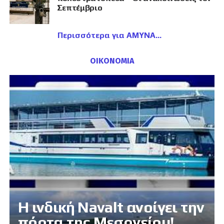
Σεπτέμβριο
Περισσότερα για ΑΜΥΝΑ
ΟΙΚΟΝΟΜΙΑ
Η ινδική Navalt ανοίγει την
πόρτα της Μεσογείου!