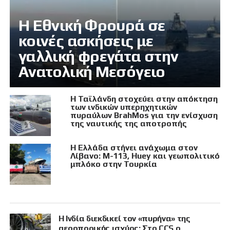
Η Εθνική Φρουρά σε
κοινές ασκήσεις με
γαλλική φρεγάτα στην
Ανατολική Μεσόγειο
Η Ταϊλάνδη στοχεύει στην απόκτηση
των ινδικών υπερηχητικών
πυραύλων BrahMos για την ενίσχυση
της ναυτικής της αποτροπής
Η Ελλάδα στήνει ανάχωμα στον
Λίβανο: M-113, Huey και γεωπολιτικό
μπλόκο στην Τουρκία
Η Ινδία διεκδικεί τον «πυρήνα» της
αεροπορικής ισχύος: Στο CCS ο