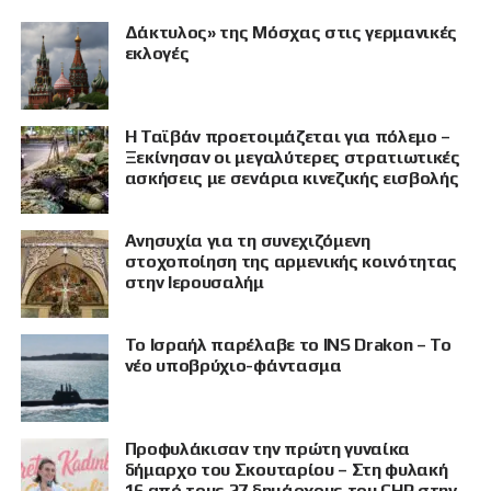
Δάκτυλος» της Μόσχας στις γερμανικές
εκλογές
Η Ταϊβάν προετοιμάζεται για πόλεμο –
Ξεκίνησαν οι μεγαλύτερες στρατιωτικές
ασκήσεις με σενάρια κινεζικής εισβολής
Ανησυχία για τη συνεχιζόμενη
στοχοποίηση της αρμενικής κοινότητας
στην Ιερουσαλήμ
Το Ισραήλ παρέλαβε το INS Drakon – Το
νέο υποβρύχιο-φάντασμα
Προφυλάκισαν την πρώτη γυναίκα
δήμαρχο του Σκουταρίου – Στη φυλακή
16 από τους 27 δημάρχους του CHP στην