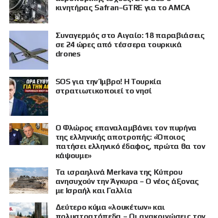
κινητήρας Safran–GTRE για το AMCA
Συναγερμός στο Αιγαίο: 18 παραβιάσεις
σε 24 ώρες από τέσσερα τουρκικά
drones
SOS για την Ίμβρο! Η Τουρκία
στρατιωτικοποιεί το νησί
Ο Φλώρος επαναλαμβάνει τον πυρήνα
της ελληνικής αποτροπής: «Όποιος
πατήσει ελληνικό έδαφος, πρώτα θα τον
κάψουμε»
Τα ισραηλινά Merkava της Κύπρου
ανησυχούν την Άγκυρα – Ο νέος άξονας
με Ισραήλ και Γαλλία
Δεύτερο κύμα «λουκέτων» και
πολυστρατόπεδα – Οι ανακοινώσεις τον