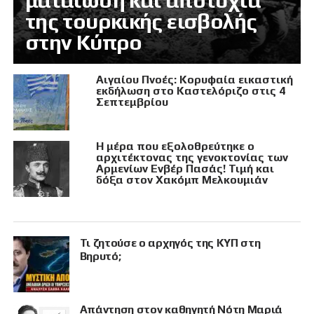
ματαίωση και αποτυχία
της τουρκικής εισβολής
στην Κύπρο
Αιγαίου Πνοές: Κορυφαία εικαστική
εκδήλωση στο Καστελόριζο στις 4
Σεπτεμβρίου
Η μέρα που εξολοθρεύτηκε ο
αρχιτέκτονας της γενοκτονίας των
Αρμενίων Ενβέρ Πασάς! Τιμή και
δόξα στον Χακόμπ Μελκουμιάν
Τι ζητούσε ο αρχηγός της ΚΥΠ στη
Βηρυτό;
Απάντηση στον καθηγητή Νότη Μαριά