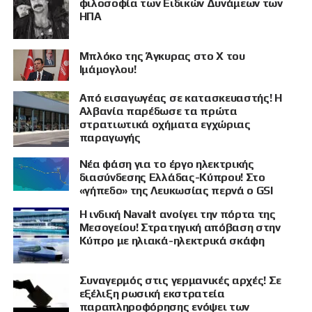
φιλοσοφία των Ειδικών Δυνάμεων των
ΗΠΑ
Μπλόκο της Άγκυρας στο X του
Ιμάμογλου!
Από εισαγωγέας σε κατασκευαστής! Η
Αλβανία παρέδωσε τα πρώτα
στρατιωτικά οχήματα εγχώριας
παραγωγής
Νέα φάση για το έργο ηλεκτρικής
διασύνδεσης Ελλάδας-Κύπρου! Στο
«γήπεδο» της Λευκωσίας περνά ο GSI
Η ινδική Navalt ανοίγει την πόρτα της
Μεσογείου! Στρατηγική απόβαση στην
Κύπρο με ηλιακά-ηλεκτρικά σκάφη
Συναγερμός στις γερμανικές αρχές! Σε
εξέλιξη ρωσική εκστρατεία
παραπληροφόρησης ενόψει των