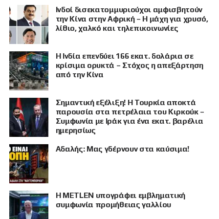
Ινδοί δισεκατομμυριούχοι αμφισβητούν
την Κίνα στην Αφρική – Η μάχη για χρυσό,
λίθιο, χαλκό και τηλεπικοινωνίες
Η Ινδία επενδύει 166 εκατ. δολάρια σε
κρίσιμα ορυκτά – Στόχος η απεξάρτηση
από την Κίνα
Σημαντική εξέλιξη! Η Τουρκία αποκτά
παρουσία στα πετρέλαια του Κιρκούκ –
Συμφωνία με Ιράκ για ένα εκατ. βαρέλια
ημερησίως
Αδαλής: Μας γδέρνουν στα καύσιμα!
Η METLEN υπογράφει εμβληματική
συμφωνία προμήθειας γαλλίου