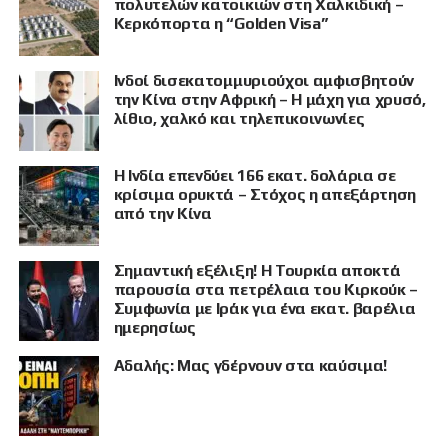
πολυτελών κατοικιών στη Χαλκιδική –
Κερκόπορτα η “Golden Visa”
Ινδοί δισεκατομμυριούχοι αμφισβητούν
την Κίνα στην Αφρική – Η μάχη για χρυσό,
λίθιο, χαλκό και τηλεπικοινωνίες
Η Ινδία επενδύει 166 εκατ. δολάρια σε
κρίσιμα ορυκτά – Στόχος η απεξάρτηση
από την Κίνα
Σημαντική εξέλιξη! Η Τουρκία αποκτά
παρουσία στα πετρέλαια του Κιρκούκ –
Συμφωνία με Ιράκ για ένα εκατ. βαρέλια
ημερησίως
Αδαλής: Μας γδέρνουν στα καύσιμα!