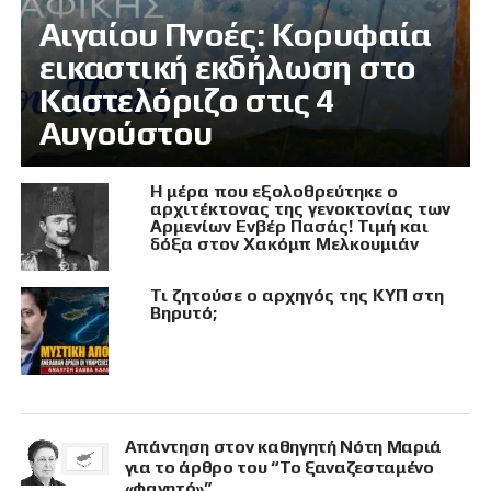
Αιγαίου Πνοές: Κορυφαία
εικαστική εκδήλωση στο
Καστελόριζο στις 4
Αυγούστου
Η μέρα που εξολοθρεύτηκε ο
αρχιτέκτονας της γενοκτονίας των
Αρμενίων Ενβέρ Πασάς! Τιμή και
δόξα στον Χακόμπ Μελκουμιάν
Τι ζητούσε ο αρχηγός της ΚΥΠ στη
Βηρυτό;
Απάντηση στον καθηγητή Νότη Μαριά
για το άρθρο του “Το ξαναζεσταμένο
«φαγητό»”