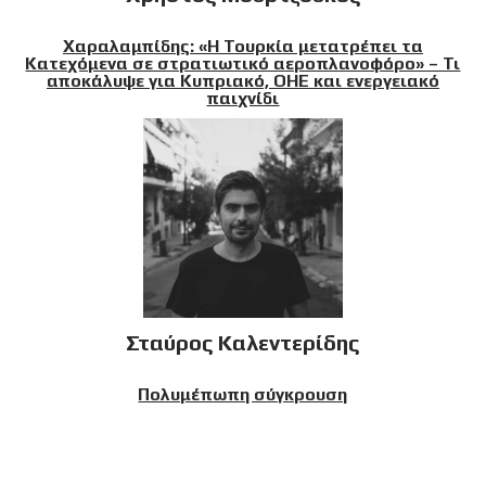
Χαραλαμπίδης: «Η Τουρκία μετατρέπει τα
Κατεχόμενα σε στρατιωτικό αεροπλανοφόρο» – Τι
αποκάλυψε για Κυπριακό, ΟΗΕ και ενεργειακό
παιχνίδι
Σταύρος Καλεντερίδης
Πολυμέπωπη σύγκρουση