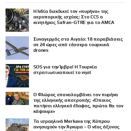
Η Ινδία διεκδικεί τον «πυρήνα» της
αεροπορικής ισχύος: Στο CCS ο
κινητήρας Safran–GTRE για το AMCA
Συναγερμός στο Αιγαίο: 18 παραβιάσεις
σε 24 ώρες από τέσσερα τουρκικά
drones
SOS για την Ίμβρο! Η Τουρκία
στρατιωτικοποιεί το νησί
Ο Φλώρος επαναλαμβάνει τον πυρήνα
της ελληνικής αποτροπής: «Όποιος
πατήσει ελληνικό έδαφος, πρώτα θα τον
κάψουμε»
Τα ισραηλινά Merkava της Κύπρου
ανησυχούν την Άγκυρα – Ο νέος άξονας