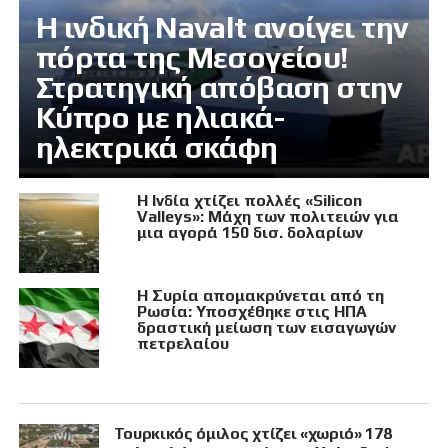
Η ινδική Navalt ανοίγει την
πόρτα της Μεσογείου!
Στρατηγική απόβαση στην
Κύπρο με ηλιακά-
ηλεκτρικά σκάφη
Η Ινδία χτίζει πολλές «Silicon
Valleys»: Μάχη των πολιτειών για
μια αγορά 150 δισ. δολαρίων
Η Συρία απομακρύνεται από τη
Ρωσία: Υποσχέθηκε στις ΗΠΑ
δραστική μείωση των εισαγωγών
πετρελαίου
Τουρκικός όμιλος χτίζει «χωριό» 178