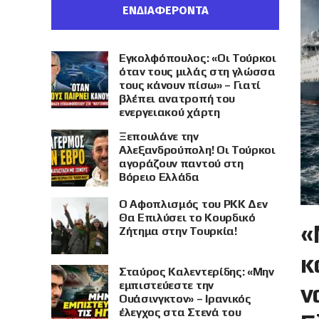
ΕΝΔΙΑΦΕΡΟΝΤΑ
Εγκολφόπουλος: «Οι Τούρκοι
όταν τους μιλάς στη γλώσσα
τους κάνουν πίσω» – Γιατί
βλέπει ανατροπή του
ενεργειακού χάρτη
Ξεπουλάνε την
Αλεξανδρούπολη! Οι Τούρκοι
αγοράζουν παντού στη
Βόρειο Ελλάδα
Ο Αφοπλισμός του PKK Δεν
Θα Επιλύσει το Κουρδικό
«
Ζήτημα στην Τουρκία!
κ
Σταύρος Καλεντερίδης: «Μην
εμπιστεύεστε την
ν
Ουάσινγκτον» – Ιρανικός
έλεγχος στα Στενά του