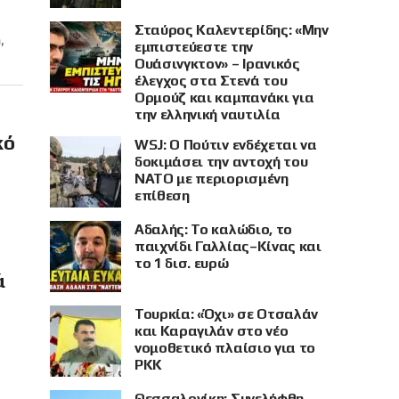
Σταύρος Καλεντερίδης: «Μην
,
εμπιστεύεστε την
Ουάσινγκτον» – Ιρανικός
έλεγχος στα Στενά του
Ορμούζ και καμπανάκι για
την ελληνική ναυτιλία
κό
WSJ: Ο Πούτιν ενδέχεται να
δοκιμάσει την αντοχή του
ΝΑΤΟ με περιορισμένη
επίθεση
Αδαλής: Το καλώδιο, το
παιχνίδι Γαλλίας–Κίνας και
το 1 δισ. ευρώ
ά
Τουρκία: «Όχι» σε Οτσαλάν
και Καραγιλάν στο νέο
νομοθετικό πλαίσιο για το
PKK
Θεσσαλονίκη: Συνελήφθη