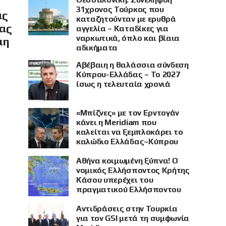
31χρονος Τούρκος που
ας
καταζητούνταν με ερυθρά
ίας
αγγελία – Καταδίκες για
ναρκωτικά, όπλο και βίαια
μη
αδικήματα
Αβέβαιη η θαλάσσια σύνδεση
Κύπρου-Ελλάδας – Το 2027
ίσως η τελευταία χρονιά
«Μπίζνες» με τον Ερντογάν
κάνει η Meridiam που
καλείται να ξεμπλοκάρει το
καλώδιο Ελλάδας–Κύπρου
Αθήνα κοιμωμένη ξύπνα! Ο
νομικός Ελλήσποντος Κρήτης
Κάσου υπερέχει του
πραγματικού Ελλήσποντου
Αντιδράσεις στην Τουρκία
για τον GSI μετά τη συμφωνία