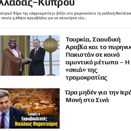
λλάδας–Κύπρου
εντρικό θέμα της «Δημοκρατίας» βάζει στο μικροσκόπιο τη γαλλική Meridiam
 οποία η Αθήνα προσβλέπει για να αποκτήσει νέα...
Τουρκία, Σαουδική
Αραβία και το πυρηνι
Πακιστάν σε κοινό
αμυντικό μέτωπο – Η
«σκιά» της
τρομοκρατίας
Ώρα μηδέν για την Ιερ
Μονή στο Σινά