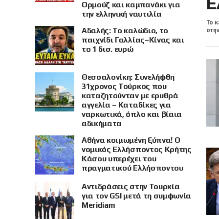
Ε
Ορμούζ και καμπανάκι για
την ελληνική ναυτιλία
Το κ
Αδαλής: Το καλώδιο, το
στην
παιχνίδι Γαλλίας–Κίνας και
το 1 δισ. ευρώ
Θεσσαλονίκη: Συνελήφθη
31χρονος Τούρκος που
καταζητούνταν με ερυθρά
αγγελία – Καταδίκες για
ναρκωτικά, όπλο και βίαια
αδικήματα
Αθήνα κοιμωμένη ξύπνα! Ο
νομικός Ελλήσποντος Κρήτης
Κάσου υπερέχει του
πραγματικού Ελλήσποντου
Αντιδράσεις στην Τουρκία
για τον GSI μετά τη συμφωνία
Meridiam