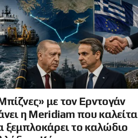
Μπίζνες» με τον Ερντογάν
άνει η Meridiam που καλείτα
α ξεμπλοκάρει το καλώδιο