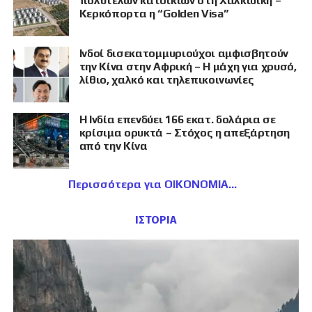
πολυτελών κατοικιών στη Χαλκιδική –
Κερκόπορτα η “Golden Visa”
Ινδοί δισεκατομμυριούχοι αμφισβητούν
την Κίνα στην Αφρική – Η μάχη για χρυσό,
λίθιο, χαλκό και τηλεπικοινωνίες
Η Ινδία επενδύει 166 εκατ. δολάρια σε
κρίσιμα ορυκτά – Στόχος η απεξάρτηση
από την Κίνα
Περισσότερα για ΟΙΚΟΝΟΜΙΑ
ΙΣΤΟΡΙΑ