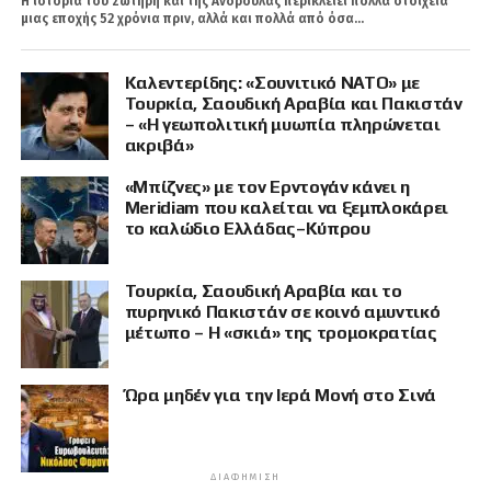
Η ιστορία του Σωτήρη και της Ανδρούλας περικλείει πολλά στοιχεία
μιας εποχής 52 χρόνια πριν, αλλά και πολλά από όσα...
Καλεντερίδης: «Σουνιτικό ΝΑΤΟ» με
Τουρκία, Σαουδική Αραβία και Πακιστάν
– «Η γεωπολιτική μυωπία πληρώνεται
ακριβά»
«Μπίζνες» με τον Ερντογάν κάνει η
Meridiam που καλείται να ξεμπλοκάρει
το καλώδιο Ελλάδας–Κύπρου
Τουρκία, Σαουδική Αραβία και το
πυρηνικό Πακιστάν σε κοινό αμυντικό
μέτωπο – Η «σκιά» της τρομοκρατίας
Ώρα μηδέν για την Ιερά Μονή στο Σινά
ΔΙΑΦΉΜΙΣΗ