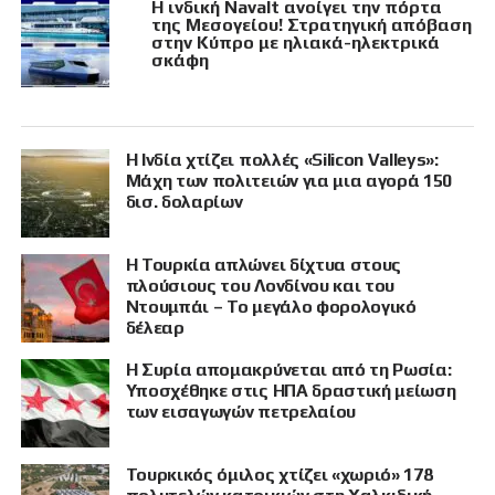
Η ινδική Navalt ανοίγει την πόρτα
της Μεσογείου! Στρατηγική απόβαση
στην Κύπρο με ηλιακά-ηλεκτρικά
σκάφη
Η Ινδία χτίζει πολλές «Silicon Valleys»:
Μάχη των πολιτειών για μια αγορά 150
δισ. δολαρίων
Η Τουρκία απλώνει δίχτυα στους
πλούσιους του Λονδίνου και του
Ντουμπάι – Το μεγάλο φορολογικό
δέλεαρ
Η Συρία απομακρύνεται από τη Ρωσία:
Υποσχέθηκε στις ΗΠΑ δραστική μείωση
των εισαγωγών πετρελαίου
Τουρκικός όμιλος χτίζει «χωριό» 178