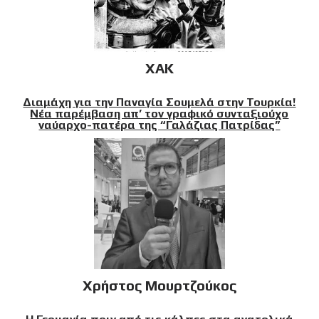
XAK
Διαμάχη για την Παναγία Σουμελά στην Τουρκία!
Νέα παρέμβαση απ’ τον γραφικό συνταξιούχο
ναύαρχο-πατέρα της “Γαλάζιας Πατρίδας”
Χρήστος Μουρτζούκος