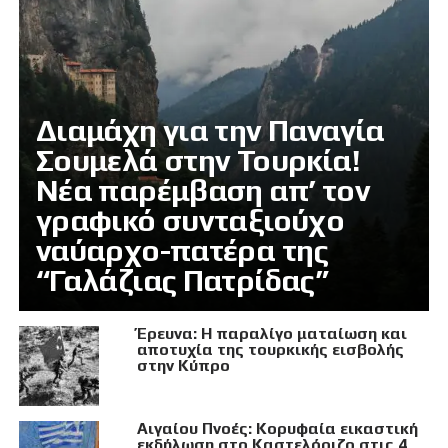
Διαμάχη για την Παναγία
Σουμελά στην Τουρκία!
Νέα παρέμβαση απ’ τον
γραφικό συνταξιούχο
ναύαρχο-πατέρα της
“Γαλάζιας Πατρίδας”
Έρευνα: Η παραλίγο ματαίωση και
αποτυχία της τουρκικής εισβολής
στην Κύπρο
Αιγαίου Πνοές: Κορυφαία εικαστική
εκδήλωση στο Καστελόριζο στις 4