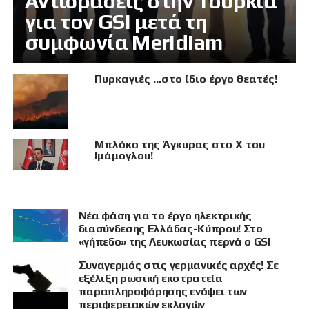
Αντιδράσεις στην Τουρκία
για τον GSI μετά τη
συμφωνία Meridiam
Πυρκαγιές …στο ίδιο έργο θεατές!
Μπλόκο της Άγκυρας στο X του
Ιμάμογλου!
Νέα φάση για το έργο ηλεκτρικής
διασύνδεσης Ελλάδας-Κύπρου! Στο
«γήπεδο» της Λευκωσίας περνά ο GSI
Συναγερμός στις γερμανικές αρχές! Σε
εξέλιξη ρωσική εκστρατεία
παραπληροφόρησης ενόψει των
περιφερειακών εκλογών