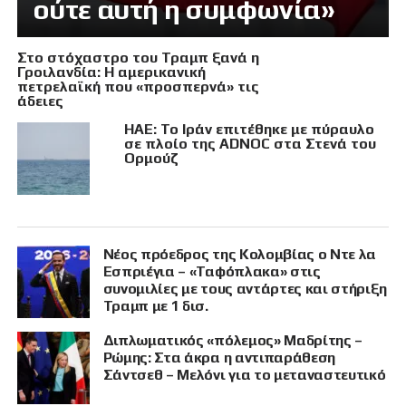
ούτε αυτή η συμφωνία»
Στο στόχαστρο του Τραμπ ξανά η
Γροιλανδία: Η αμερικανική
πετρελαϊκή που «προσπερνά» τις
άδειες
ΗΑΕ: Το Ιράν επιτέθηκε με πύραυλο
σε πλοίο της ADNOC στα Στενά του
Ορμούζ
Νέος πρόεδρος της Κολομβίας ο Ντε λα
Εσπριέγια – «Ταφόπλακα» στις
συνομιλίες με τους αντάρτες και στήριξη
Τραμπ με 1 δισ.
Διπλωματικός «πόλεμος» Μαδρίτης –
Ρώμης: Στα άκρα η αντιπαράθεση
Σάντσεθ – Μελόνι για το μεταναστευτικό