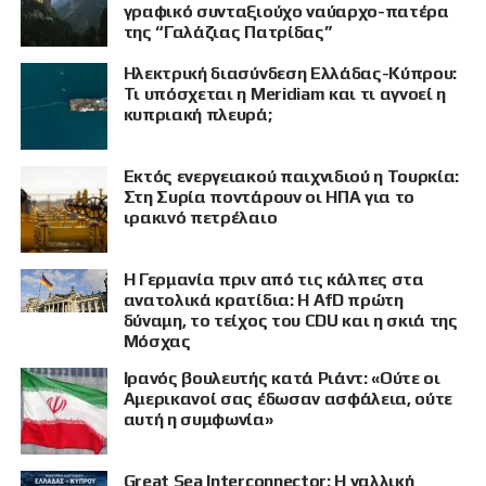
γραφικό συνταξιούχο ναύαρχο-πατέρα
της “Γαλάζιας Πατρίδας”
Ηλεκτρική διασύνδεση Ελλάδας-Κύπρου:
Τι υπόσχεται η Meridiam και τι αγνοεί η
κυπριακή πλευρά;
Εκτός ενεργειακού παιχνιδιού η Τουρκία:
Στη Συρία ποντάρουν οι ΗΠΑ για το
ιρακινό πετρέλαιο
Η Γερμανία πριν από τις κάλπες στα
ανατολικά κρατίδια: Η AfD πρώτη
δύναμη, το τείχος του CDU και η σκιά της
Μόσχας
Ιρανός βουλευτής κατά Ριάντ: «Ούτε οι
ΠΡΟΒΟΛΗ
Αμερικανοί σας έδωσαν ασφάλεια, ούτε
αυτή η συμφωνία»
Great Sea Interconnector: Η γαλλική