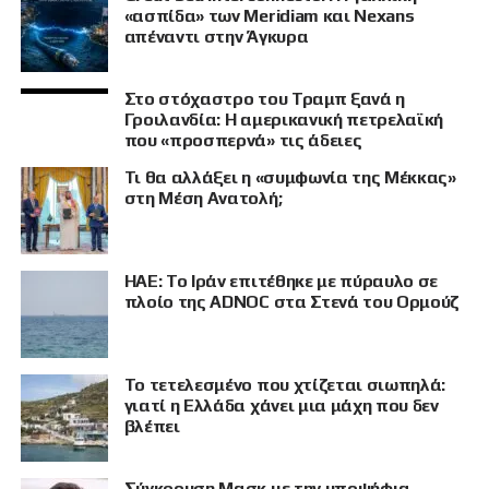
«ασπίδα» των Meridiam και Nexans
απέναντι στην Άγκυρα
Στο στόχαστρο του Τραμπ ξανά η
Γροιλανδία: Η αμερικανική πετρελαϊκή
που «προσπερνά» τις άδειες
Τι θα αλλάξει η «συμφωνία της Μέκκας»
στη Μέση Ανατολή;
ΗΑΕ: Το Ιράν επιτέθηκε με πύραυλο σε
πλοίο της ADNOC στα Στενά του Ορμούζ
Το τετελεσμένο που χτίζεται σιωπηλά:
γιατί η Ελλάδα χάνει μια μάχη που δεν
βλέπει
Σύγκρουση Μασκ με την υποψήφια