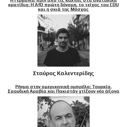
Η Γερμανία πριν από τις κάλπες στα ανατολικά
κρατίδια: Η AfD πρώτη δύναμη, το τείχος του CDU
και η σκιά της Μόσχας
Σταύρος Καλεντερίδης
Ρήγμα στην αμερικανική ομπρέλα: Τουρκία,
Σαουδική Αραβία και Πακιστάν χτίζουν νέο άξονα