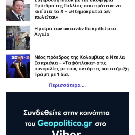
Πρόεδρο της Γαλλίας που πρότεινε να
κλε΄σιει το X – «Η δημοκρατία δεν
πωλείται»
Η μοίρα των ωκεανών θα κριθεί στο
Αιγαίο
Νέος πρόεδρος της Κολομβίας ο Ντε λα
Εσπριέγια – «Ταφόπλακα» στις
συνομιλίες με τους αντάρτες και στήριξη
Τραμπ με 1 δισ.
Περισσότερα