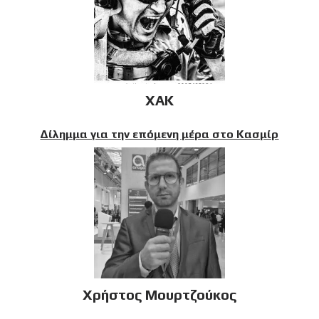
XAK
Δίλημμα για την επόμενη μέρα στο Κασμίρ
Χρήστος Μουρτζούκος