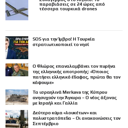
παραβιάσεις σε 24 ώρες από
τέσσερα τουρκικά drones
SOS για την Ίμβρο! Η Τουρκία
στρατιωτικοποιεί το νησί
Ο Φλώρος επαναλαμβάνει τον πυρήνα
της ελληνικής αποτροπής: «Όποιος
πατήσει ελληνικό έδαφος, πρώτα θα τον
κάψουμε»
Τα ισραηλινά Merkava της Κύπρου
ανησυχούν την Άγκυρα – Ο νέος άξονας
με Ισραήλ και Γαλλία
Δεύτερο κύμα «λουκέτων» και
πολυστρατόπεδα – Οι ανακοινώσεις τον
Σεπτέμβριο