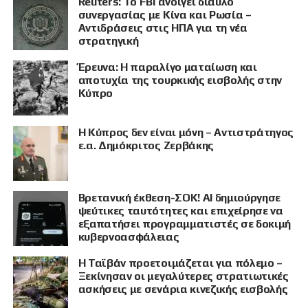
Reuters: Το FBI ανοίγει δίαυλο
συνεργασίας με Κίνα και Ρωσία –
Αντιδράσεις στις ΗΠΑ για τη νέα
στρατηγική
Έρευνα: Η παραλίγο ματαίωση και
αποτυχία της τουρκικής εισβολής στην
Κύπρο
Η Κύπρος δεν είναι μόνη – Αντιστράτηγος
ε.α. Δημόκριτος Ζερβάκης
Βρετανική έκθεση-ΣΟΚ! AI δημιούργησε
ψεύτικες ταυτότητες και επιχείρησε να
εξαπατήσει προγραμματιστές σε δοκιμή
κυβερνοασφάλειας
Η Ταϊβάν προετοιμάζεται για πόλεμο –
Ξεκίνησαν οι μεγαλύτερες στρατιωτικές
ασκήσεις με σενάρια κινεζικής εισβολής