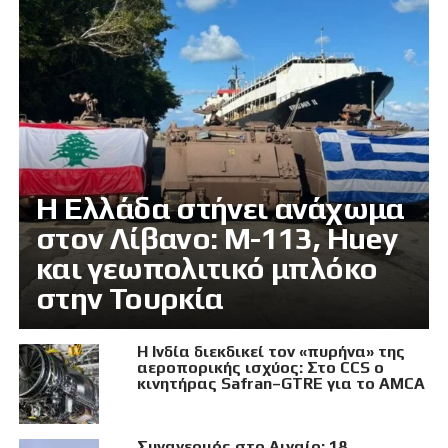
Η Ελλάδα στήνει ανάχωμα
στον Λίβανο: M-113, Huey
και γεωπολιτικό μπλόκο
στην Τουρκία
Η Ινδία διεκδικεί τον «πυρήνα» της
αεροπορικής ισχύος: Στο CCS ο
κινητήρας Safran–GTRE για το AMCA
Συναγερμός στο Αιγαίο: 18