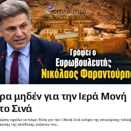
ρα μηδέν για την Ιερά Μονή
το Σινά
ρώπη οφείλει να πάρει θέση για την Ι. Μονή Σινά ενόψει της επικείμενης τελικ
κασης της υπόθεσης ενώπιον του...