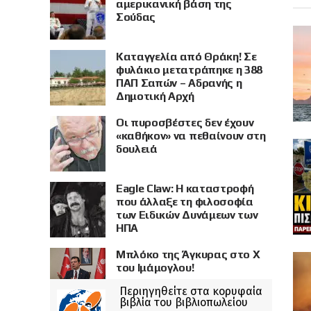
αμερικανική βάση της
Σούδας
Καταγγελία από Θράκη! Σε
φυλάκιο μετατράπηκε η 388
ΠΑΠ Σαπών – Αδρανής η
Δημοτική Αρχή
Οι πυροσβέστες δεν έχουν
«καθήκον» να πεθαίνουν στη
δουλειά
Eagle Claw: Η καταστροφή
που άλλαξε τη φιλοσοφία
των Ειδικών Δυνάμεων των
ΗΠΑ
Μπλόκο της Άγκυρας στο X
του Ιμάμογλου!
Περιηγηθείτε στα κορυφαία
βιβλία του βιβλιοπωλείου