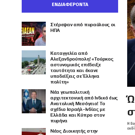
ΕΝΔΙΑΦΕΡΟΝΤΑ
Στέρεψαν από πυραύλους οι
ΗΠΑ
Καταγγελία από
Αλεξανδρούπολη! «Τούρκος
αστυνομικός επέδειξε
ταυτότητα και έκανε
υποδείξεις σε Έλληνα
πολίτη»
Νέα γεωπολιτική
Ώ
αρχιτεκτονική από Ινδικό έως
Ανατολική Μεσόγειο! Το
σ
σχέδιο Ισραήλ–Ινδίας με
Ελλάδα και Κύπρο στον
πυρήνα
Η Ευ
εκδί
Νέος Διοικητής στην