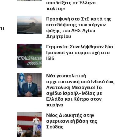
υποδείξεις σε Έλληνα
πολίτη»
Προσφυγή στο ΣτΕ κατά της
κατεδάφισης των πύργων
αι
ψύξης του ΑΗΣ Αγίου
Δημητρίου
Γερμανία: Συνελήφθησαν δύο
Ιρακινοί για συμμετοχή στο
ISIS
Νέα γεωπολιτική
αρχιτεκτονική από Ινδικό έως
Ανατολική Μεσόγειο! Το
σχέδιο Ισραήλ–Ινδίας με
Ελλάδα και Κύπρο στον
πυρήνα
Νέος Διοικητής στην
αμερικανική βάση της
Σούδας