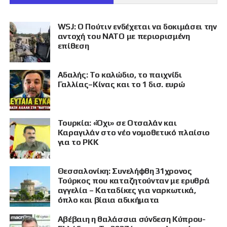
WSJ: Ο Πούτιν ενδέχεται να δοκιμάσει την
αντοχή του ΝΑΤΟ με περιορισμένη
επίθεση
Αδαλής: Το καλώδιο, το παιχνίδι
Γαλλίας–Κίνας και το 1 δισ. ευρώ
Τουρκία: «Όχι» σε Οτσαλάν και
Καραγιλάν στο νέο νομοθετικό πλαίσιο
για το PKK
Θεσσαλονίκη: Συνελήφθη 31χρονος
Τούρκος που καταζητούνταν με ερυθρά
αγγελία – Καταδίκες για ναρκωτικά,
όπλο και βίαια αδικήματα
Αβέβαιη η θαλάσσια σύνδεση Κύπρου-
ΠΡΟΒΟΛΗ