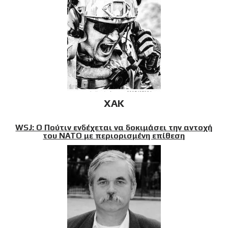
XAK
WSJ: Ο Πούτιν ενδέχεται να δοκιμάσει την αντοχή
του ΝΑΤΟ με περιορισμένη επίθεση