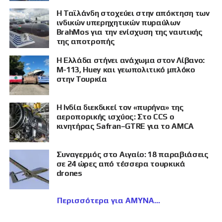
Η Ταϊλάνδη στοχεύει στην απόκτηση των
ινδικών υπερηχητικών πυραύλων
BrahMos για την ενίσχυση της ναυτικής
της αποτροπής
Η Ελλάδα στήνει ανάχωμα στον Λίβανο:
M-113, Huey και γεωπολιτικό μπλόκο
στην Τουρκία
Η Ινδία διεκδικεί τον «πυρήνα» της
αεροπορικής ισχύος: Στο CCS ο
κινητήρας Safran–GTRE για το AMCA
Συναγερμός στο Αιγαίο: 18 παραβιάσεις
σε 24 ώρες από τέσσερα τουρκικά
drones
Περισσότερα για ΑΜΥΝΑ