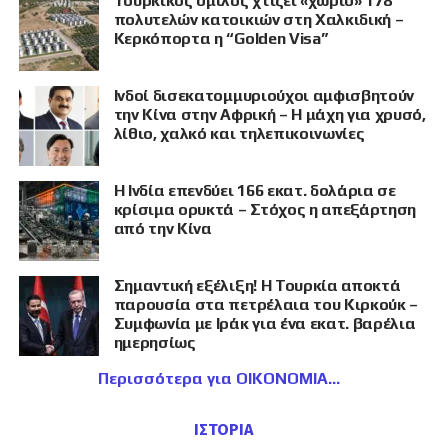
Τουρκικός όμιλος χτίζει «χωριό» 178
πολυτελών κατοικιών στη Χαλκιδική –
Κερκόπορτα η “Golden Visa”
Ινδοί δισεκατομμυριούχοι αμφισβητούν
την Κίνα στην Αφρική – Η μάχη για χρυσό,
λίθιο, χαλκό και τηλεπικοινωνίες
Η Ινδία επενδύει 166 εκατ. δολάρια σε
κρίσιμα ορυκτά – Στόχος η απεξάρτηση
από την Κίνα
Σημαντική εξέλιξη! Η Τουρκία αποκτά
παρουσία στα πετρέλαια του Κιρκούκ –
Συμφωνία με Ιράκ για ένα εκατ. βαρέλια
ημερησίως
Περισσότερα για ΟΙΚΟΝΟΜΙΑ
ΙΣΤΟΡΙΑ