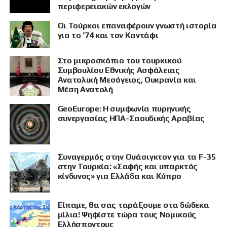
περιφερειακών εκλογών
Οι Τούρκοι επαναφέρουν γνωστή ιστορία
για το ’74 και τον Καντάφι
Στο μικροσκόπιο του τουρκικού
Συμβουλίου Εθνικής Ασφάλειας
Ανατολική Μεσόγειος, Ουκρανία και
Μέση Ανατολή
GeoEurope: Η συμφωνία πυρηνικής
συνεργασίας ΗΠΑ-Σαουδικής Αραβίας
Συναγερμός στην Ουάσιγκτον για τα F-35
στην Τουρκία: «Σαφής και υπαρκτός
κίνδυνος» για Ελλάδα και Κύπρο
Είπαμε, θα σας ταράξουμε στα δώδεκα
μίλια! Ψηφίστε τώρα τους Νομικούς
Ελλήσποντους