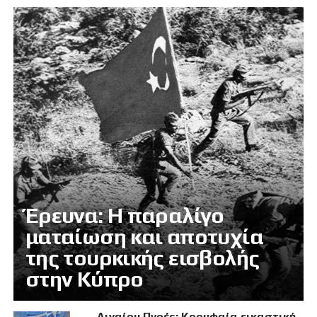
Έρευνα: Η παραλίγο
ματαίωση και αποτυχία
της τουρκικής εισβολής
στην Κύπρο
Αιγαίου Πνοές: Κορυφαία εικαστική