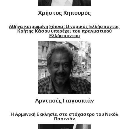
Χρήστος Κηπουρός
Αθήνα κοιμωμένη ξύπνα! Ο νομικός Ελλήσποντος
Κρήτης Κάσου υπερέχει του πραγματικού
Ελλήσποντου
Αρντασές Γιαγουπιάν
Η Αρμενική Εκκλησία στο στόχαστρο του Νικόλ
Πασινιάν