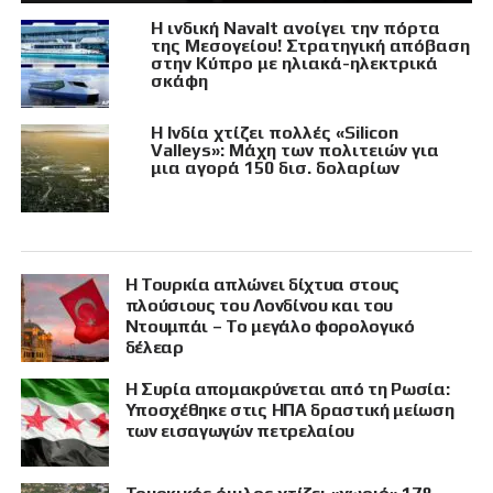
Η ινδική Navalt ανοίγει την πόρτα
της Μεσογείου! Στρατηγική απόβαση
στην Κύπρο με ηλιακά-ηλεκτρικά
σκάφη
Η Ινδία χτίζει πολλές «Silicon
Valleys»: Μάχη των πολιτειών για
μια αγορά 150 δισ. δολαρίων
Η Τουρκία απλώνει δίχτυα στους
πλούσιους του Λονδίνου και του
Ντουμπάι – Το μεγάλο φορολογικό
δέλεαρ
Η Συρία απομακρύνεται από τη Ρωσία:
Υποσχέθηκε στις ΗΠΑ δραστική μείωση
των εισαγωγών πετρελαίου