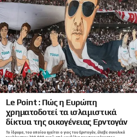
Le Point : Πώς η Ευρώπη
χρηματοδοτεί τα ισλαμιστικά
δίκτυα της οικογένειας Ερντογάν
Το ίδρυμα, του οποίου ηγείται ο γιος του Ερντογάν, έλαβε συνολικά