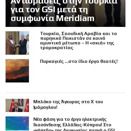
Αντιδράσεις στην Τουρκία
για τον GSI μετά τη
συμφωνία Meridiam
Τουρκία, Σαουδική Αραβία και το
πυρηνικό Πακιστάν σε κοινό
αμυντικό μέτωπο – Η «σκιά» της
τρομοκρατίας
Πυρκαγιές …στο ίδιο έργο θεατές!
Μπλόκο της Άγκυρας στο X του
Ιμάμογλου!
Νέα φάση για το έργο ηλεκτρικής
διασύνδεσης Ελλάδας-Κύπρου! Στο
«γήπεδο» της Λευκωσίας περνά ο GSI