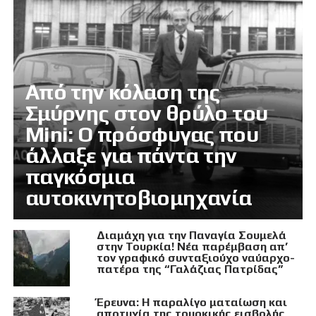
Από την κόλαση της
Σμύρνης στον θρύλο του
Mini: Ο πρόσφυγας που
άλλαξε για πάντα την
παγκόσμια
αυτοκινητοβιομηχανία
Διαμάχη για την Παναγία Σουμελά
στην Τουρκία! Νέα παρέμβαση απ’
τον γραφικό συνταξιούχο ναύαρχο-
πατέρα της “Γαλάζιας Πατρίδας”
Έρευνα: Η παραλίγο ματαίωση και
αποτυχία της τουρκικής εισβολής