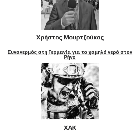
Χρήστος Μουρτζούκος
Συναγερμός στη Γερμανία για το χαμηλό νερό στον
Ρήνο
XAK