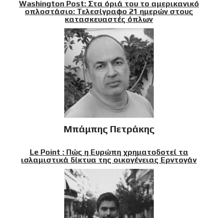
Washington Post: Στα όριά του το αμερικανικό
οπλοστάσιο: Τελεσίγραφο 21 ημερών στους
κατασκευαστές όπλων
Μπάμπης Πετράκης
Le Point : Πώς η Ευρώπη χρηματοδοτεί τα
ισλαμιστικά δίκτυα της οικογένειας Ερντογάν