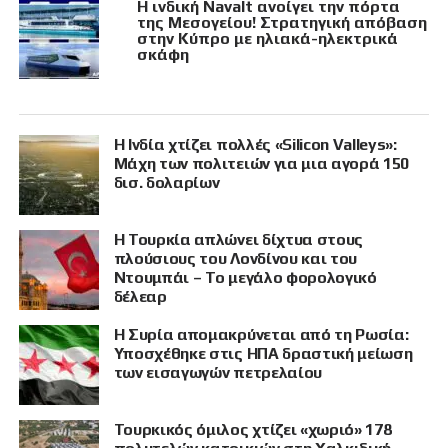
Η ινδική Navalt ανοίγει την πόρτα
της Μεσογείου! Στρατηγική απόβαση
στην Κύπρο με ηλιακά-ηλεκτρικά
σκάφη
Η Ινδία χτίζει πολλές «Silicon Valleys»:
Μάχη των πολιτειών για μια αγορά 150
δισ. δολαρίων
Η Τουρκία απλώνει δίχτυα στους
πλούσιους του Λονδίνου και του
Ντουμπάι – Το μεγάλο φορολογικό
δέλεαρ
Η Συρία απομακρύνεται από τη Ρωσία:
Υποσχέθηκε στις ΗΠΑ δραστική μείωση
των εισαγωγών πετρελαίου
Τουρκικός όμιλος χτίζει «χωριό» 178