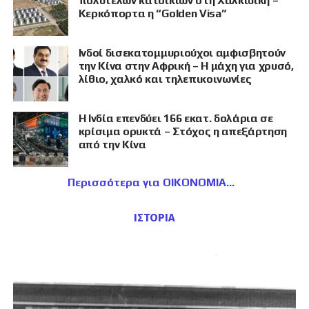
πολυτελών κατοικιών στη Χαλκιδική –
Κερκόπορτα η “Golden Visa”
Ινδοί δισεκατομμυριούχοι αμφισβητούν
την Κίνα στην Αφρική – Η μάχη για χρυσό,
λίθιο, χαλκό και τηλεπικοινωνίες
Η Ινδία επενδύει 166 εκατ. δολάρια σε
κρίσιμα ορυκτά – Στόχος η απεξάρτηση
από την Κίνα
Περισσότερα για ΟΙΚΟΝΟΜΙΑ
ΙΣΤΟΡΙΑ