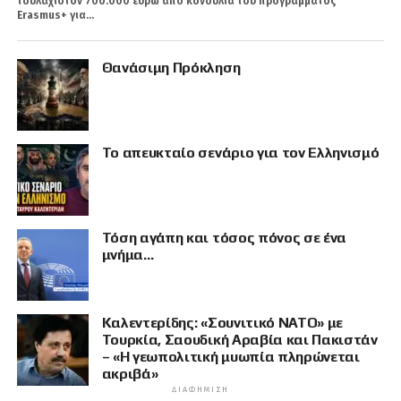
τουλάχιστον 700.000 ευρώ από κονδύλια του προγράμματος
Erasmus+ για...
Θανάσιμη Πρόκληση
Το απευκταίο σενάριο για τον Ελληνισμό
Τόση αγάπη και τόσος πόνος σε ένα
μνήμα…
Καλεντερίδης: «Σουνιτικό ΝΑΤΟ» με
Τουρκία, Σαουδική Αραβία και Πακιστάν
– «Η γεωπολιτική μυωπία πληρώνεται
ακριβά»
ΔΙΑΦΉΜΙΣΗ