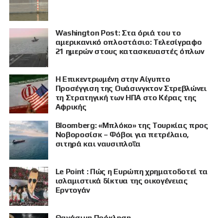
Washington Post: Στα όριά του το
αμερικανικό οπλοστάσιο: Τελεσίγραφο
21 ημερών στους κατασκευαστές όπλων
Η Επικεντρωμένη στην Αίγυπτο
Προσέγγιση της Ουάσινγκτον Στρεβλώνει
τη Στρατηγική των ΗΠΑ στο Κέρας της
Αφρικής
Bloomberg: «Μπλόκο» της Τουρκίας προς
Νοβοροσίσκ – Φόβοι για πετρέλαιο,
σιτηρά και ναυσιπλοΐα
Le Point : Πώς η Ευρώπη χρηματοδοτεί τα
ΠΡΟΒΟΛΗ
ισλαμιστικά δίκτυα της οικογένειας
Ερντογάν
Θανάσιμη Πρόκληση