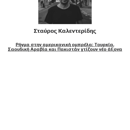
Σταύρος Καλεντερίδης
Ρήγμα στην αμερικανική ομπρέλα: Τουρκία,
Σαουδική Αραβία και Πακιστάν χτίζουν νέο άξονα