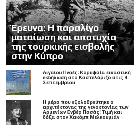
Έρευνα: Η παραλίγο
ματαίωση και αποτυχία
της τουρκικής εισβολής
στην Κύπρο
Αιγαίου Πνοές: Κορυφαία εικαστική
εκδήλωση στο Καστελόριζο στις 4
Σεπτεμβρίου
Η μέρα που εξολοθρεύτηκε ο
αρχιτέκτονας της γενοκτονίας των
Αρμενίων Ενβέρ Πασάς! Τιμή και
δόξα στον Χακόμπ Μελκουμιάν