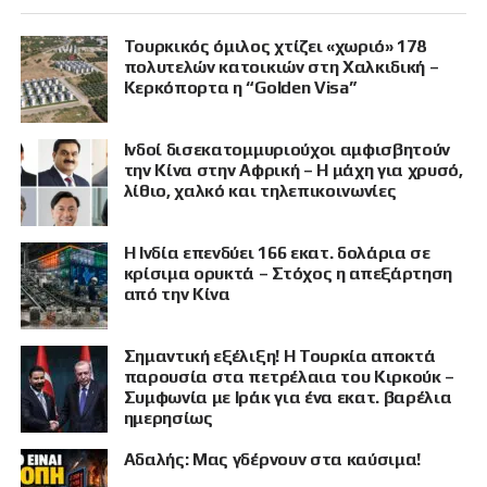
Τουρκικός όμιλος χτίζει «χωριό» 178
πολυτελών κατοικιών στη Χαλκιδική –
Κερκόπορτα η “Golden Visa”
Ινδοί δισεκατομμυριούχοι αμφισβητούν
την Κίνα στην Αφρική – Η μάχη για χρυσό,
λίθιο, χαλκό και τηλεπικοινωνίες
Η Ινδία επενδύει 166 εκατ. δολάρια σε
κρίσιμα ορυκτά – Στόχος η απεξάρτηση
από την Κίνα
Σημαντική εξέλιξη! Η Τουρκία αποκτά
παρουσία στα πετρέλαια του Κιρκούκ –
Συμφωνία με Ιράκ για ένα εκατ. βαρέλια
ημερησίως
Αδαλής: Μας γδέρνουν στα καύσιμα!