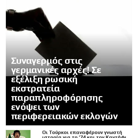
Συναγερμός στις
γερμανικές αρχές! Σε
εξέλιξη ρωσική
εκστρατεία
παραπληροφόρησης
ενόψει των
περιφερειακών εκλογών
Οι Τούρκοι επαναφέρουν γνωστή
ιστορία για το ’74 και τον Καντάφι