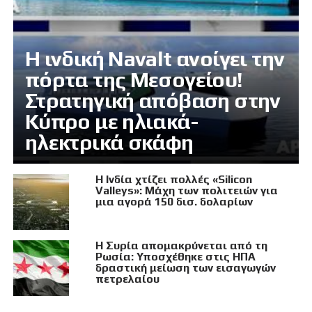
Η ινδική Navalt ανοίγει την
πόρτα της Μεσογείου!
Στρατηγική απόβαση στην
Κύπρο με ηλιακά-
ηλεκτρικά σκάφη
Η Ινδία χτίζει πολλές «Silicon
Valleys»: Μάχη των πολιτειών για
μια αγορά 150 δισ. δολαρίων
Η Συρία απομακρύνεται από τη
Ρωσία: Υποσχέθηκε στις ΗΠΑ
δραστική μείωση των εισαγωγών
πετρελαίου