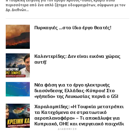
Η τουρκική επιμονή για τον δρόμο Άρσους–Πύλας κρύβει πολύ
περισσότερα από ένα απλό ζήτημα οδοφραγμάτων, σύμφωνα με τον
Δρ. Διεθνών...
Πυρκαγιές …στο ίδιο έργο θεατές!
Καλεντερίδης: Δεν είναι εικόνα χώρας
αυτή!
Νέα φάση για το έργο ηλεκτρικής
διασύνδεσης Ελλάδας-Κύπρου! Στο
«γήπεδο» της Λευκωσίας περνά ο GSI
Χαραλαμπίδης: «Η Τουρκία μετατρέπει
τα Κατεχόμενα σε στρατιωτικό
αεροπλανοφόρο» – Τι αποκάλυψε για
Κυπριακό, ΟΗΕ και ενεργειακό παιχνίδι
ΔΙΑΦΉΜΙΣΗ