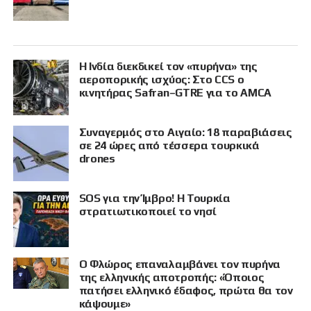
Η Ινδία διεκδικεί τον «πυρήνα» της
αεροπορικής ισχύος: Στο CCS ο
κινητήρας Safran–GTRE για το AMCA
Συναγερμός στο Αιγαίο: 18 παραβιάσεις
σε 24 ώρες από τέσσερα τουρκικά
drones
SOS για την Ίμβρο! Η Τουρκία
στρατιωτικοποιεί το νησί
Ο Φλώρος επαναλαμβάνει τον πυρήνα
της ελληνικής αποτροπής: «Όποιος
πατήσει ελληνικό έδαφος, πρώτα θα τον
κάψουμε»