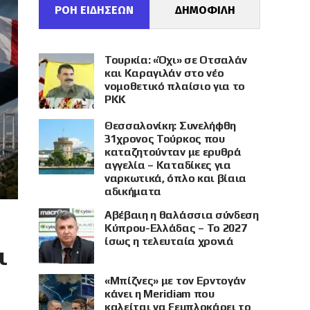
ΡΟΗ ΕΙΔΗΣΕΩΝ
ΔΗΜΟΦΙΛΗ
Τουρκία: «Όχι» σε Οτσαλάν
και Καραγιλάν στο νέο
νομοθετικό πλαίσιο για το
PKK
Θεσσαλονίκη: Συνελήφθη
31χρονος Τούρκος που
καταζητούνταν με ερυθρά
αγγελία – Καταδίκες για
ναρκωτικά, όπλο και βίαια
αδικήματα
Αβέβαιη η θαλάσσια σύνδεση
Κύπρου-Ελλάδας – Το 2027
ίσως η τελευταία χρονιά
ι
«Μπίζνες» με τον Ερντογάν
κάνει η Meridiam που
καλείται να ξεμπλοκάρει το