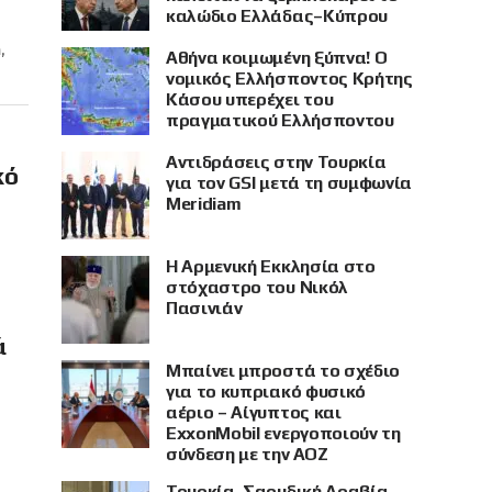
καλώδιο Ελλάδας–Κύπρου
,
Αθήνα κοιμωμένη ξύπνα! Ο
νομικός Ελλήσποντος Κρήτης
Κάσου υπερέχει του
πραγματικού Ελλήσποντου
Αντιδράσεις στην Τουρκία
κό
για τον GSI μετά τη συμφωνία
Meridiam
Η Αρμενική Εκκλησία στο
στόχαστρο του Νικόλ
Πασινιάν
ά
Μπαίνει μπροστά το σχέδιο
για το κυπριακό φυσικό
αέριο – Αίγυπτος και
ExxonMobil ενεργοποιούν τη
σύνδεση με την ΑΟΖ
Τουρκία, Σαουδική Αραβία