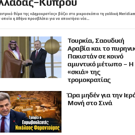
λλάδας–Κύπρου
εντρικό θέμα της «Δημοκρατίας» βάζει στο μικροσκόπιο τη γαλλική Meridiam
 οποία η Αθήνα προσβλέπει για να αποκτήσει νέα...
Τουρκία, Σαουδική
Αραβία και το πυρηνι
Πακιστάν σε κοινό
αμυντικό μέτωπο – Η
«σκιά» της
τρομοκρατίας
Ώρα μηδέν για την Ιερ
Μονή στο Σινά