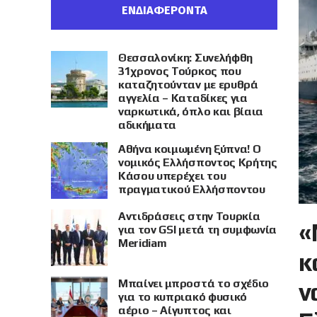
ΕΝΔΙΑΦΕΡΟΝΤΑ
Θεσσαλονίκη: Συνελήφθη
31χρονος Τούρκος που
καταζητούνταν με ερυθρά
αγγελία – Καταδίκες για
ναρκωτικά, όπλο και βίαια
αδικήματα
Αθήνα κοιμωμένη ξύπνα! Ο
νομικός Ελλήσποντος Κρήτης
Κάσου υπερέχει του
πραγματικού Ελλήσποντου
Αντιδράσεις στην Τουρκία
«
για τον GSI μετά τη συμφωνία
Meridiam
κ
Μπαίνει μπροστά το σχέδιο
ν
για το κυπριακό φυσικό
αέριο – Αίγυπτος και