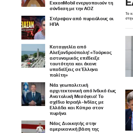
Ε
ExxonMobil ενεργοποιούν τη
σύνδεση με την ΑΟΖ
Το κ
Στέρεψαν από πυραύλους οι
στην
ΗΠΑ
Καταγγελία από
Αλεξανδρούπολη! «Τούρκος
αστυνομικός επέδειξε
ταυτότητα και έκανε
υποδείξεις σε Έλληνα
πολίτη»
Νέα γεωπολιτική
αρχιτεκτονική από Ινδικό έως
Ανατολική Μεσόγειο! Το
σχέδιο Ισραήλ–Ινδίας με
Ελλάδα και Κύπρο στον
πυρήνα
Νέος Διοικητής στην
αμερικανική βάση της