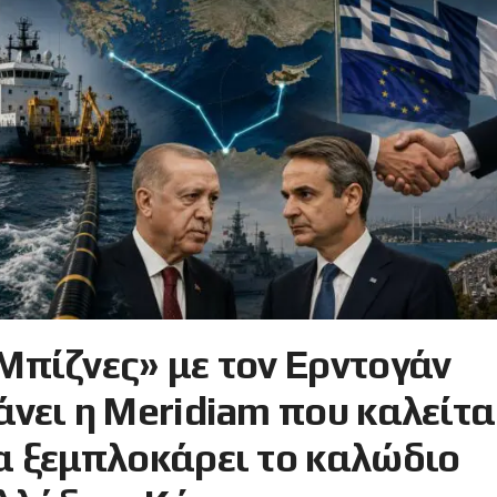
Μπίζνες» με τον Ερντογάν
άνει η Meridiam που καλείτα
α ξεμπλοκάρει το καλώδιο