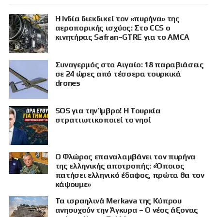
Η Ινδία διεκδικεί τον «πυρήνα» της
αεροπορικής ισχύος: Στο CCS ο
κινητήρας Safran–GTRE για το AMCA
Συναγερμός στο Αιγαίο: 18 παραβιάσεις
σε 24 ώρες από τέσσερα τουρκικά
drones
SOS για την Ίμβρο! Η Τουρκία
στρατιωτικοποιεί το νησί
Ο Φλώρος επαναλαμβάνει τον πυρήνα
της ελληνικής αποτροπής: «Όποιος
πατήσει ελληνικό έδαφος, πρώτα θα τον
κάψουμε»
Τα ισραηλινά Merkava της Κύπρου
ανησυχούν την Άγκυρα – Ο νέος άξονας