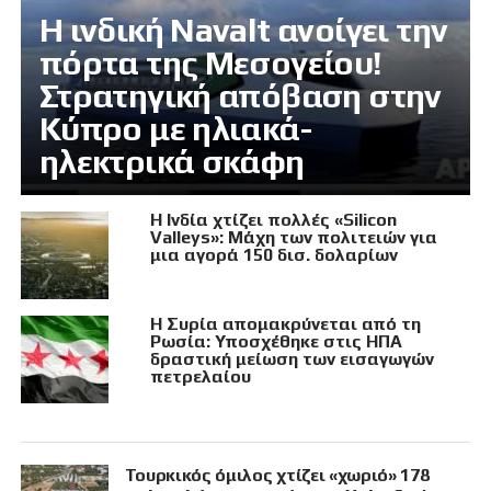
Η ινδική Navalt ανοίγει την
πόρτα της Μεσογείου!
Στρατηγική απόβαση στην
Κύπρο με ηλιακά-
ηλεκτρικά σκάφη
Η Ινδία χτίζει πολλές «Silicon
Valleys»: Μάχη των πολιτειών για
μια αγορά 150 δισ. δολαρίων
Η Συρία απομακρύνεται από τη
Ρωσία: Υποσχέθηκε στις ΗΠΑ
δραστική μείωση των εισαγωγών
πετρελαίου
Τουρκικός όμιλος χτίζει «χωριό» 178