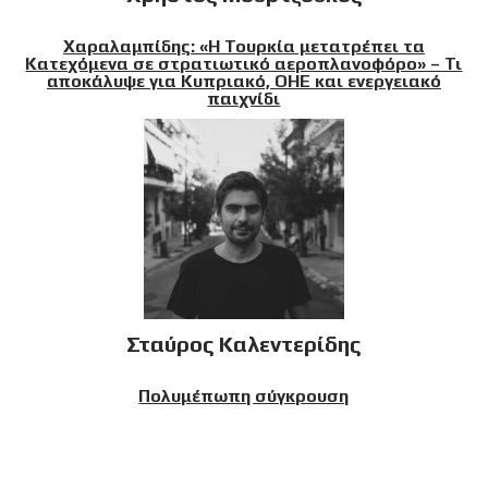
Χαραλαμπίδης: «Η Τουρκία μετατρέπει τα
Κατεχόμενα σε στρατιωτικό αεροπλανοφόρο» – Τι
αποκάλυψε για Κυπριακό, ΟΗΕ και ενεργειακό
παιχνίδι
Σταύρος Καλεντερίδης
Πολυμέπωπη σύγκρουση