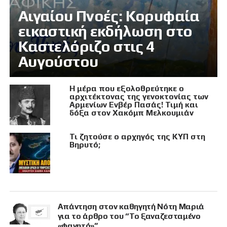
Αιγαίου Πνοές: Κορυφαία
εικαστική εκδήλωση στο
Καστελόριζο στις 4
Αυγούστου
Η μέρα που εξολοθρεύτηκε ο
αρχιτέκτονας της γενοκτονίας των
Αρμενίων Ενβέρ Πασάς! Τιμή και
δόξα στον Χακόμπ Μελκουμιάν
Τι ζητούσε ο αρχηγός της ΚΥΠ στη
Βηρυτό;
Απάντηση στον καθηγητή Νότη Μαριά
για το άρθρο του “Το ξαναζεσταμένο
«φαγητό»”