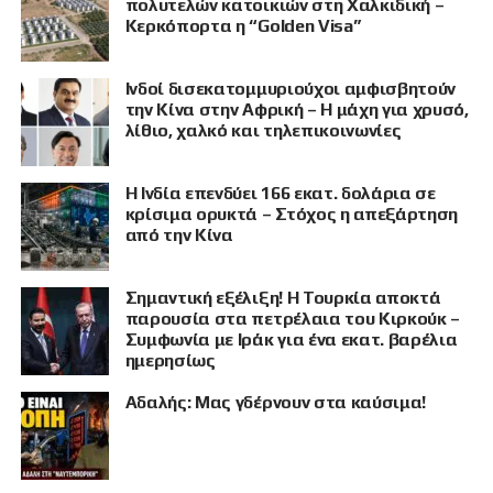
πολυτελών κατοικιών στη Χαλκιδική –
Κερκόπορτα η “Golden Visa”
Ινδοί δισεκατομμυριούχοι αμφισβητούν
την Κίνα στην Αφρική – Η μάχη για χρυσό,
λίθιο, χαλκό και τηλεπικοινωνίες
Η Ινδία επενδύει 166 εκατ. δολάρια σε
κρίσιμα ορυκτά – Στόχος η απεξάρτηση
από την Κίνα
Σημαντική εξέλιξη! Η Τουρκία αποκτά
παρουσία στα πετρέλαια του Κιρκούκ –
Συμφωνία με Ιράκ για ένα εκατ. βαρέλια
ημερησίως
Αδαλής: Μας γδέρνουν στα καύσιμα!