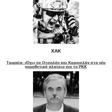
XAK
Τουρκία: «Όχι» σε Οτσαλάν και Καραγιλάν στο νέο
νομοθετικό πλαίσιο για το PKK