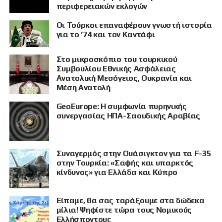
περιφερειακών εκλογών
Οι Τούρκοι επαναφέρουν γνωστή ιστορία
για το ’74 και τον Καντάφι
Στο μικροσκόπιο του τουρκικού
Συμβουλίου Εθνικής Ασφάλειας
Ανατολική Μεσόγειος, Ουκρανία και
Μέση Ανατολή
GeoEurope: Η συμφωνία πυρηνικής
συνεργασίας ΗΠΑ-Σαουδικής Αραβίας
Συναγερμός στην Ουάσιγκτον για τα F-35
στην Τουρκία: «Σαφής και υπαρκτός
κίνδυνος» για Ελλάδα και Κύπρο
Είπαμε, θα σας ταράξουμε στα δώδεκα
μίλια! Ψηφίστε τώρα τους Νομικούς
Ελλήσποντους