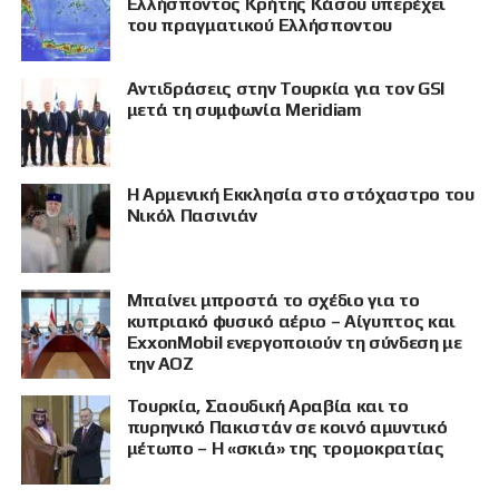
Ελλήσποντος Κρήτης Κάσου υπερέχει
του πραγματικού Ελλήσποντου
Αντιδράσεις στην Τουρκία για τον GSI
μετά τη συμφωνία Meridiam
Η Αρμενική Εκκλησία στο στόχαστρο του
Νικόλ Πασινιάν
Μπαίνει μπροστά το σχέδιο για το
κυπριακό φυσικό αέριο – Αίγυπτος και
ExxonMobil ενεργοποιούν τη σύνδεση με
την ΑΟΖ
Τουρκία, Σαουδική Αραβία και το
πυρηνικό Πακιστάν σε κοινό αμυντικό
μέτωπο – Η «σκιά» της τρομοκρατίας