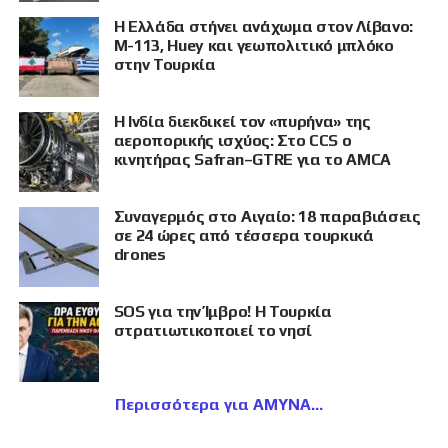
Η Ελλάδα στήνει ανάχωμα στον Λίβανο:
M-113, Huey και γεωπολιτικό μπλόκο
στην Τουρκία
Η Ινδία διεκδικεί τον «πυρήνα» της
αεροπορικής ισχύος: Στο CCS ο
κινητήρας Safran–GTRE για το AMCA
Συναγερμός στο Αιγαίο: 18 παραβιάσεις
σε 24 ώρες από τέσσερα τουρκικά
drones
SOS για την Ίμβρο! Η Τουρκία
στρατιωτικοποιεί το νησί
Περισσότερα για ΑΜΥΝΑ