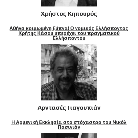
Χρήστος Κηπουρός
Αθήνα κοιμωμένη ξύπνα! Ο νομικός Ελλήσποντος
Κρήτης Κάσου υπερέχει του πραγματικού
Ελλήσποντου
Αρντασές Γιαγουπιάν
Η Αρμενική Εκκλησία στο στόχαστρο του Νικόλ
Πασινιάν