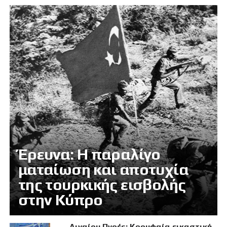
Έρευνα: Η παραλίγο
ματαίωση και αποτυχία
της τουρκικής εισβολής
στην Κύπρο
Αιγαίου Πνοές: Κορυφαία εικαστική