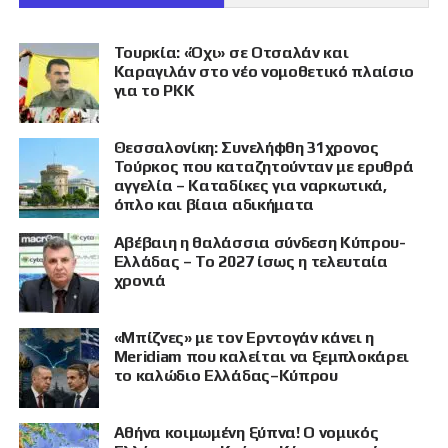
Τουρκία: «Όχι» σε Οτσαλάν και
Καραγιλάν στο νέο νομοθετικό πλαίσιο
για το PKK
Θεσσαλονίκη: Συνελήφθη 31χρονος
Τούρκος που καταζητούνταν με ερυθρά
αγγελία – Καταδίκες για ναρκωτικά,
όπλο και βίαια αδικήματα
Αβέβαιη η θαλάσσια σύνδεση Κύπρου-
Ελλάδας – Το 2027 ίσως η τελευταία
χρονιά
«Μπίζνες» με τον Ερντογάν κάνει η
Meridiam που καλείται να ξεμπλοκάρει
το καλώδιο Ελλάδας–Κύπρου
Αθήνα κοιμωμένη ξύπνα! Ο νομικός
ΠΡΟΒΟΛΗ