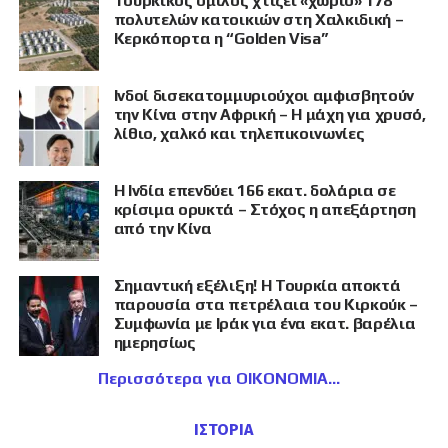
Τουρκικός όμιλος χτίζει «χωριό» 178
πολυτελών κατοικιών στη Χαλκιδική –
Κερκόπορτα η “Golden Visa”
Ινδοί δισεκατομμυριούχοι αμφισβητούν
την Κίνα στην Αφρική – Η μάχη για χρυσό,
λίθιο, χαλκό και τηλεπικοινωνίες
Η Ινδία επενδύει 166 εκατ. δολάρια σε
κρίσιμα ορυκτά – Στόχος η απεξάρτηση
από την Κίνα
Σημαντική εξέλιξη! Η Τουρκία αποκτά
παρουσία στα πετρέλαια του Κιρκούκ –
Συμφωνία με Ιράκ για ένα εκατ. βαρέλια
ημερησίως
Περισσότερα για ΟΙΚΟΝΟΜΙΑ
ΙΣΤΟΡΙΑ