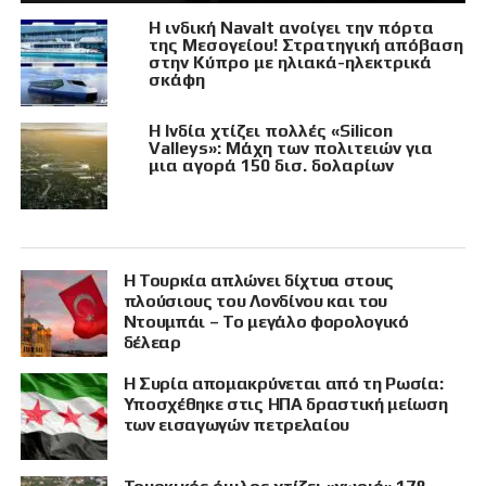
Η ινδική Navalt ανοίγει την πόρτα
της Μεσογείου! Στρατηγική απόβαση
στην Κύπρο με ηλιακά-ηλεκτρικά
σκάφη
Η Ινδία χτίζει πολλές «Silicon
Valleys»: Μάχη των πολιτειών για
μια αγορά 150 δισ. δολαρίων
Η Τουρκία απλώνει δίχτυα στους
πλούσιους του Λονδίνου και του
Ντουμπάι – Το μεγάλο φορολογικό
δέλεαρ
Η Συρία απομακρύνεται από τη Ρωσία:
Υποσχέθηκε στις ΗΠΑ δραστική μείωση
των εισαγωγών πετρελαίου