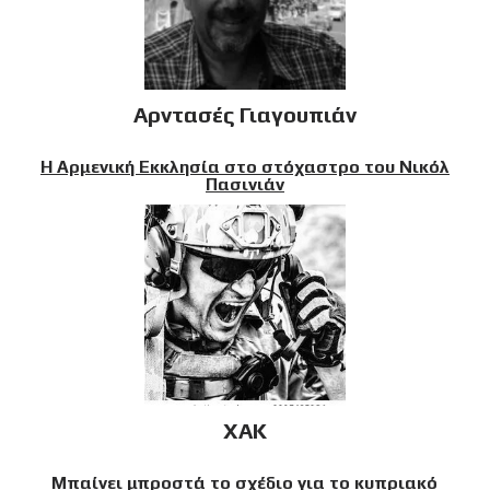
Αρντασές Γιαγουπιάν
Η Αρμενική Εκκλησία στο στόχαστρο του Νικόλ
Πασινιάν
XAK
Μπαίνει μπροστά το σχέδιο για το κυπριακό