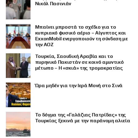
Νικόλ Πασινιάν
Μπαίνει μπροστά το σχέδιο για το
κυπριακό φυσικό αέριο – Αίγυπτος και
ExxonMobil ενεργοποιούν τη σύνδεση με
την ΑΟΖ
Τουρκία, Σαουδική Αραβία και το
πυρηνικό Πακιστάν σε κοινό αμυντικό
μέτωπο – Η «σκιά» της τρομοκρατίας
Ώρα μηδέν για την Ιερά Μονή στο Σινά
Το δόγμα της «Γαλάζιας Πατρίδας» της
ΠΡΟΒΟΛΗ
Τουρκίας ξεκινά με την παράνομη αλιεία