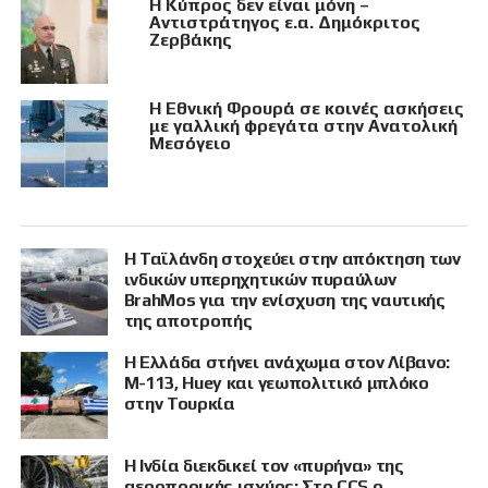
Η Κύπρος δεν είναι μόνη –
Αντιστράτηγος ε.α. Δημόκριτος
Ζερβάκης
Η Εθνική Φρουρά σε κοινές ασκήσεις
με γαλλική φρεγάτα στην Ανατολική
Μεσόγειο
Η Ταϊλάνδη στοχεύει στην απόκτηση των
ινδικών υπερηχητικών πυραύλων
BrahMos για την ενίσχυση της ναυτικής
της αποτροπής
Η Ελλάδα στήνει ανάχωμα στον Λίβανο:
M-113, Huey και γεωπολιτικό μπλόκο
στην Τουρκία
Η Ινδία διεκδικεί τον «πυρήνα» της
αεροπορικής ισχύος: Στο CCS ο