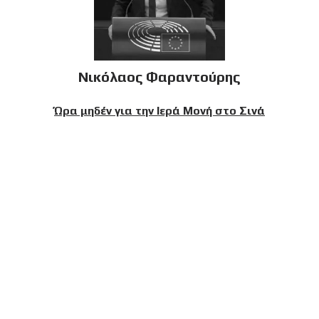
Νικόλαος Φαραντούρης
Ώρα μηδέν για την Ιερά Μονή στο Σινά