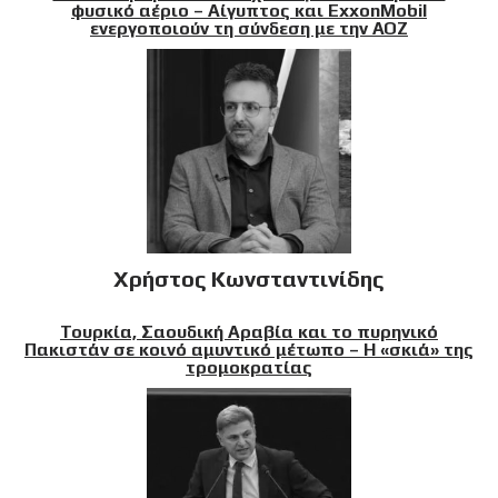
φυσικό αέριο – Αίγυπτος και ExxonMobil
ενεργοποιούν τη σύνδεση με την ΑΟΖ
Χρήστος Κωνσταντινίδης
Τουρκία, Σαουδική Αραβία και το πυρηνικό
Πακιστάν σε κοινό αμυντικό μέτωπο – Η «σκιά» της
τρομοκρατίας