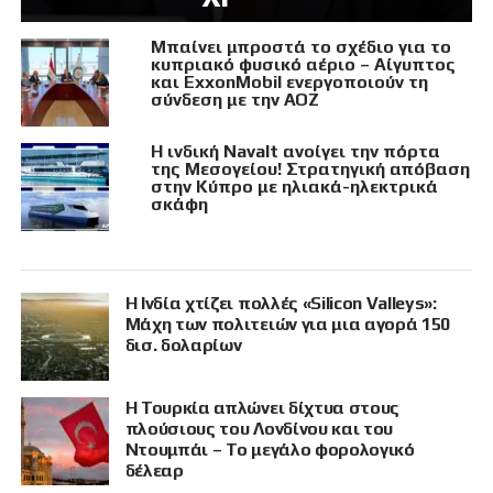
Μπαίνει μπροστά το σχέδιο για το
κυπριακό φυσικό αέριο – Αίγυπτος
και ExxonMobil ενεργοποιούν τη
σύνδεση με την ΑΟΖ
Η ινδική Navalt ανοίγει την πόρτα
της Μεσογείου! Στρατηγική απόβαση
στην Κύπρο με ηλιακά-ηλεκτρικά
σκάφη
Η Ινδία χτίζει πολλές «Silicon Valleys»:
Μάχη των πολιτειών για μια αγορά 150
δισ. δολαρίων
Η Τουρκία απλώνει δίχτυα στους
πλούσιους του Λονδίνου και του
Ντουμπάι – Το μεγάλο φορολογικό
δέλεαρ