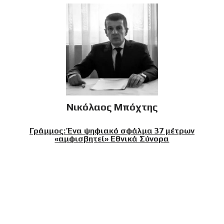
Νικόλαος Μπόχτης
Γράμμος: Ένα ψηφιακό σφάλμα 37 μέτρων
«αμφισβητεί» Εθνικά Σύνορα