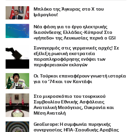
Μπλόκο της Άγκυρας στο X του
Ιμάμογλου!
Νέα φάση για το έργο ηλεκτρικής
διασύνδεσης Ελλάδας-Κύπρου! Στο
«γήπεδο» της Λευκωσίας περνά ο GSI
Συναγερμός στις γερμανικές αρχές! Σε
εξέλιξη ρωσική εκστρατεία
παραπληροφόρησης ενόψει των
περιφερειακών εκλογών
Οι Τούρκοι επαναφέρουν γνωστή ιστορία
για το ’74 και τον Καντάφι
Στο μικροσκόπιο του τουρκικού
Συμβουλίου Εθνικής Ασφάλειας
Ανατολική Μεσόγειος, Ουκρανία και
Μέση Ανατολή
GeoEurope: Η συμφωνία πυρηνικής
συνεργασίας ΗΠΑ-Σαουδικής Αραβίας