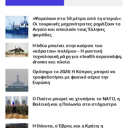
«Ψαρεύουν στα 50 μέτρα από τη στεριά»:
Οι τουρκικές μηχανότρατες ρημάζουν το
Αιγαίο και απειλούν τους Έλληνες
ψαράδες
Η Ινδία μπαίνει στην κούρσα του
«αόρατου» πολέμου – Η μυστική
τεχνολογική μάχη για stealth αεροσκάφη,
drones και πλοία
Ορόσημο το 2028: Η Κύπρος μπορεί να
τροφοδοτήσει με φυσικό αέριο την
Ευρώπη
Ο Πούτιν μπορεί να χτυπήσει το ΝΑΤΟ, η
Βαλτική και η Πολωνία στο στόχαστρο
Η Θέουτα, ο Έβρος και η Κρήτη: η