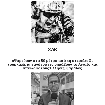
XAK
«Ψαρεύουν στα 50 μέτρα από τη στεριά»: Οι
τουρκικές μηχανότρατες ρημάζουν το Αιγαίο και
απειλούν τους Έλληνες ψαράδες