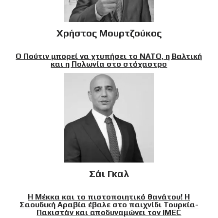
Χρήστος Μουρτζούκος
Ο Πούτιν μπορεί να χτυπήσει το ΝΑΤΟ, η Βαλτική
και η Πολωνία στο στόχαστρο
Σάι Γκαλ
Η Μέκκα και το πιστοποιητικό θανάτου! Η
Σαουδική Αραβία έβαλε στο παιχνίδι Τουρκία-
Πακιστάν και αποδυναμώνει τον IMEC