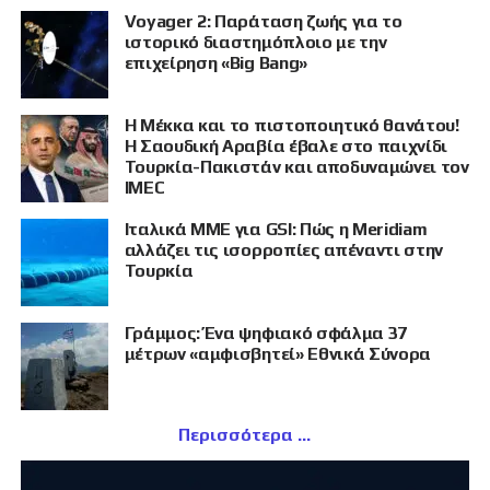
Voyager 2: Παράταση ζωής για το
ιστορικό διαστημόπλοιο με την
επιχείρηση «Big Bang»
Η Μέκκα και το πιστοποιητικό θανάτου!
Η Σαουδική Αραβία έβαλε στο παιχνίδι
Τουρκία-Πακιστάν και αποδυναμώνει τον
IMEC
Ιταλικά ΜΜΕ για GSI: Πώς η Meridiam
αλλάζει τις ισορροπίες απέναντι στην
Τουρκία
Γράμμος: Ένα ψηφιακό σφάλμα 37
μέτρων «αμφισβητεί» Εθνικά Σύνορα
Περισσότερα