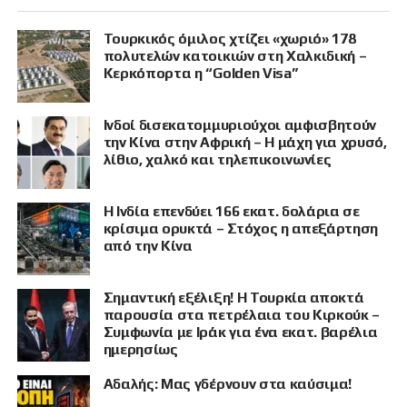
Τουρκικός όμιλος χτίζει «χωριό» 178
πολυτελών κατοικιών στη Χαλκιδική –
Κερκόπορτα η “Golden Visa”
Ινδοί δισεκατομμυριούχοι αμφισβητούν
την Κίνα στην Αφρική – Η μάχη για χρυσό,
λίθιο, χαλκό και τηλεπικοινωνίες
Η Ινδία επενδύει 166 εκατ. δολάρια σε
κρίσιμα ορυκτά – Στόχος η απεξάρτηση
από την Κίνα
Σημαντική εξέλιξη! Η Τουρκία αποκτά
παρουσία στα πετρέλαια του Κιρκούκ –
Συμφωνία με Ιράκ για ένα εκατ. βαρέλια
ημερησίως
Αδαλής: Μας γδέρνουν στα καύσιμα!