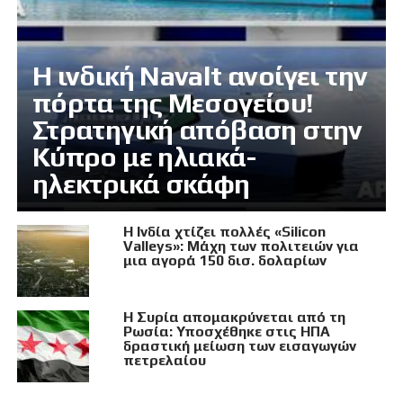
Η ινδική Navalt ανοίγει την
πόρτα της Μεσογείου!
Στρατηγική απόβαση στην
Κύπρο με ηλιακά-
ηλεκτρικά σκάφη
Η Ινδία χτίζει πολλές «Silicon
Valleys»: Μάχη των πολιτειών για
μια αγορά 150 δισ. δολαρίων
Η Συρία απομακρύνεται από τη
Ρωσία: Υποσχέθηκε στις ΗΠΑ
δραστική μείωση των εισαγωγών
πετρελαίου