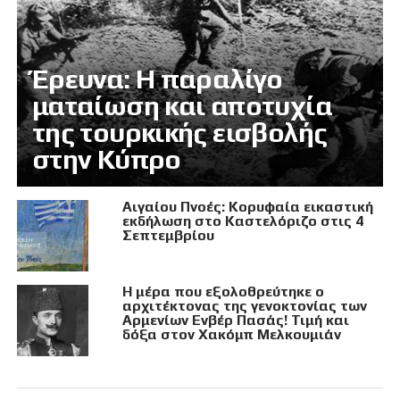
Έρευνα: Η παραλίγο
ματαίωση και αποτυχία
της τουρκικής εισβολής
στην Κύπρο
Αιγαίου Πνοές: Κορυφαία εικαστική
εκδήλωση στο Καστελόριζο στις 4
Σεπτεμβρίου
Η μέρα που εξολοθρεύτηκε ο
αρχιτέκτονας της γενοκτονίας των
Αρμενίων Ενβέρ Πασάς! Τιμή και
δόξα στον Χακόμπ Μελκουμιάν