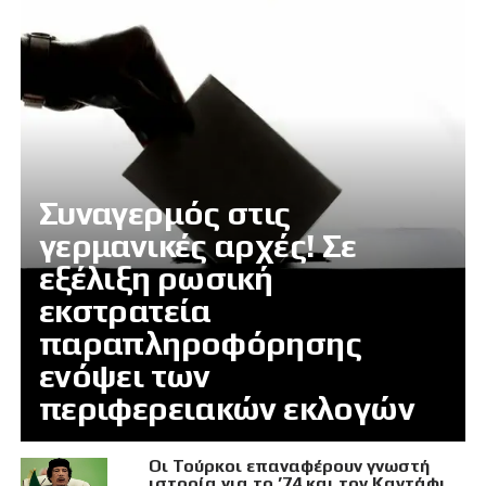
Συναγερμός στις
γερμανικές αρχές! Σε
εξέλιξη ρωσική
εκστρατεία
παραπληροφόρησης
ενόψει των
περιφερειακών εκλογών
Οι Τούρκοι επαναφέρουν γνωστή
ιστορία για το ’74 και τον Καντάφι