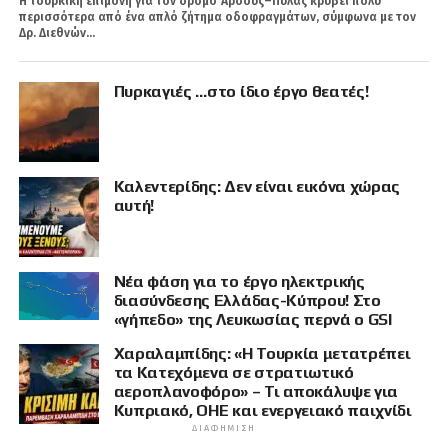
Η τουρκική επιμονή για τον δρόμο Άρσους–Πύλας κρύβει πολύ
περισσότερα από ένα απλό ζήτημα οδοφραγμάτων, σύμφωνα με τον
Δρ. Διεθνών...
Πυρκαγιές …στο ίδιο έργο θεατές!
Καλεντερίδης: Δεν είναι εικόνα χώρας
αυτή!
Νέα φάση για το έργο ηλεκτρικής
διασύνδεσης Ελλάδας-Κύπρου! Στο
«γήπεδο» της Λευκωσίας περνά ο GSI
Χαραλαμπίδης: «Η Τουρκία μετατρέπει
τα Κατεχόμενα σε στρατιωτικό
αεροπλανοφόρο» – Τι αποκάλυψε για
Κυπριακό, ΟΗΕ και ενεργειακό παιχνίδι
ΔΙΑΦΉΜΙΣΗ