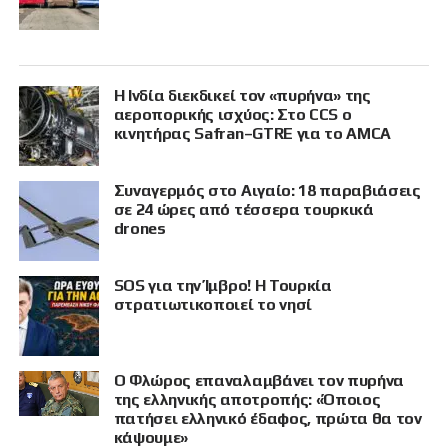
Η Ινδία διεκδικεί τον «πυρήνα» της
αεροπορικής ισχύος: Στο CCS ο
κινητήρας Safran–GTRE για το AMCA
Συναγερμός στο Αιγαίο: 18 παραβιάσεις
σε 24 ώρες από τέσσερα τουρκικά
drones
SOS για την Ίμβρο! Η Τουρκία
στρατιωτικοποιεί το νησί
Ο Φλώρος επαναλαμβάνει τον πυρήνα
της ελληνικής αποτροπής: «Όποιος
πατήσει ελληνικό έδαφος, πρώτα θα τον
κάψουμε»