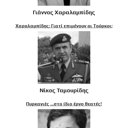
Γιάννος Χαραλαμπίδης
Χαραλαμπίδης: Γιατί επιμένουν οι Τούρκοι;
Νίκος Ταμουρίδης
Πυρκαγιές …στο ίδιο έργο θεατές!