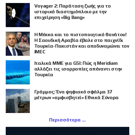
Voyager 2: Παράταση ζωής για το
ιστορικό διαστημόπλοιο με την
επιχείρηση «Big Bang»
Η Μέκκα και το πιστοποιητικό θανάτου!
Η Σαουδική Αραβία έβαλε στο παιχνίδι
Τουρκία-Πακιστάν και αποδυναμώνει τον
IMEC
Ιταλικά ΜΜΕ για GSI: Πώς η Meridiam
αλλάζει τις ισορροπίες απέναντι στην
Τουρκία
Γράμμος: Ένα ψηφιακό σφάλμα 37
μέτρων «αμφισβητεί» Εθνικά Σύνορα
Περισσότερα