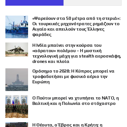
«Ψαρεύουν στα 50 μέτρα από τη στεριά»:
Οι τουρκικές μηχανότρατες ρημάζουν το
Αιγαίο και απειλούν τους Έλληνες
ψαράδες
Η Ινδία μπαίνει στην κούρσα του
«αόρατου» πολέμου – Η μυστική
τεχνολογική μάχη για stealth αεροσκάφη,
drones και πλοία
Ορόσημο το 2028: Η Κύπρος μπορεί να
τροφοδοτήσει με φυσικό αέριο την
Ευρώπη
Ο Πούτιν μπορεί να χτυπήσει το ΝΑΤΟ, η
Βαλτική και η Πολωνία στο στόχαστρο
Η Θέουτα, ο Έβρος και η Κρήτη: η