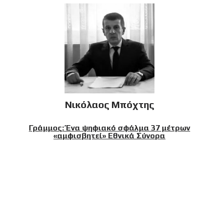
Νικόλαος Μπόχτης
Γράμμος: Ένα ψηφιακό σφάλμα 37 μέτρων
«αμφισβητεί» Εθνικά Σύνορα