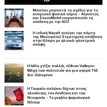
Μπαίνει μπροστά το σχέδιο για το
κυπριακό φυσικό αέριο – Αίγυπτος
και ExxonMobil ενεργοποιούν τη
σύνδεση με την ΑΟΖ
Η ινδική Navalt ανοίγει την πόρτα
της Μεσογείου! Στρατηγική απόβαση
στην Κύπρο με ηλιακά-ηλεκτρικά
σκάφη
Η Ινδία χτίζει πολλές «Silicon Valleys»:
Μάχη των πολιτειών για μια αγορά 150
δισ. δολαρίων
Η Τουρκία απλώνει δίχτυα στους
πλούσιους του Λονδίνου και του
Ντουμπάι – Το μεγάλο φορολογικό
δέλεαρ