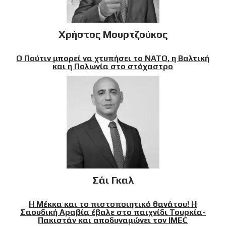
Χρήστος Μουρτζούκος
Ο Πούτιν μπορεί να χτυπήσει το ΝΑΤΟ, η Βαλτική
και η Πολωνία στο στόχαστρο
Σάι Γκαλ
Η Μέκκα και το πιστοποιητικό θανάτου! Η
Σαουδική Αραβία έβαλε στο παιχνίδι Τουρκία-
Πακιστάν και αποδυναμώνει τον IMEC