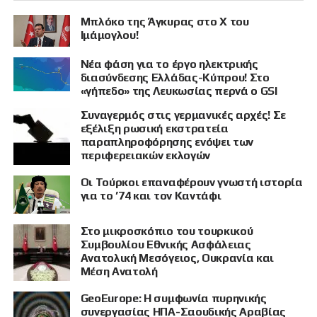
Μπλόκο της Άγκυρας στο X του
Ιμάμογλου!
Νέα φάση για το έργο ηλεκτρικής
διασύνδεσης Ελλάδας-Κύπρου! Στο
«γήπεδο» της Λευκωσίας περνά ο GSI
Συναγερμός στις γερμανικές αρχές! Σε
εξέλιξη ρωσική εκστρατεία
παραπληροφόρησης ενόψει των
περιφερειακών εκλογών
Οι Τούρκοι επαναφέρουν γνωστή ιστορία
για το ’74 και τον Καντάφι
Στο μικροσκόπιο του τουρκικού
Συμβουλίου Εθνικής Ασφάλειας
Ανατολική Μεσόγειος, Ουκρανία και
Μέση Ανατολή
GeoEurope: Η συμφωνία πυρηνικής
συνεργασίας ΗΠΑ-Σαουδικής Αραβίας