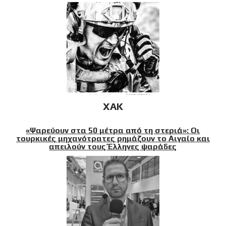
XAK
«Ψαρεύουν στα 50 μέτρα από τη στεριά»: Οι
τουρκικές μηχανότρατες ρημάζουν το Αιγαίο και
απειλούν τους Έλληνες ψαράδες