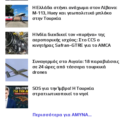
Η Ελλάδα στήνει ανάχωμα στον Λίβανο:
M-113, Huey και γεωπολιτικό μπλόκο
στην Τουρκία
Η Ινδία διεκδικεί τον «πυρήνα» της
αεροπορικής ισχύος: Στο CCS ο
κινητήρας Safran–GTRE για το AMCA
Συναγερμός στο Αιγαίο: 18 παραβιάσεις
σε 24 ώρες από τέσσερα τουρκικά
drones
SOS για την Ίμβρο! Η Τουρκία
στρατιωτικοποιεί το νησί
Περισσότερα για ΑΜΥΝΑ