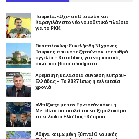
Τουρκία: «Όχι» σε Οτσαλάν και
Καραγιλάν στο νέο νομοθετικό πλαίσιο
για το PKK
Θεσσαλονίκη: Συνελήφθη 31χρονος
Τούρκος που καταζητούνταν με ερυθρά
αγγελία – Καταδίκες για ναρκωτικά,
όπλο και βίαια αδικήματα
Αβέβαιη η θαλάσσια σύνδεση Κύπρου-
Ελλάδας – Το 2027 ίσως η τελευταία
χρονιά
«Μπίζνες» με τον Ερντογάν κάνει η
Meridiam που καλείται να ξεμπλοκάρει
το καλώδιο Ελλάδας–Κύπρου
Αθήνα κοιμωμένη ξύπνα! Ο νομικός
ΠΡΟΒΟΛΗ