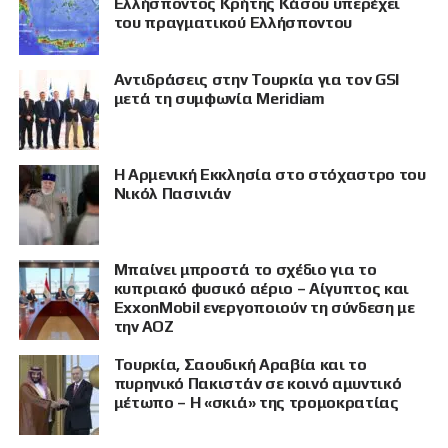
Ελλήσποντος Κρήτης Κάσου υπερέχει
του πραγματικού Ελλήσποντου
Αντιδράσεις στην Τουρκία για τον GSI
μετά τη συμφωνία Meridiam
Η Αρμενική Εκκλησία στο στόχαστρο του
Νικόλ Πασινιάν
Μπαίνει μπροστά το σχέδιο για το
κυπριακό φυσικό αέριο – Αίγυπτος και
ExxonMobil ενεργοποιούν τη σύνδεση με
την ΑΟΖ
Τουρκία, Σαουδική Αραβία και το
πυρηνικό Πακιστάν σε κοινό αμυντικό
μέτωπο – Η «σκιά» της τρομοκρατίας