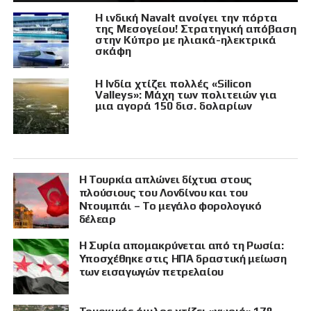
Η ινδική Navalt ανοίγει την πόρτα
της Μεσογείου! Στρατηγική απόβαση
στην Κύπρο με ηλιακά-ηλεκτρικά
σκάφη
Η Ινδία χτίζει πολλές «Silicon
Valleys»: Μάχη των πολιτειών για
μια αγορά 150 δισ. δολαρίων
Η Τουρκία απλώνει δίχτυα στους
πλούσιους του Λονδίνου και του
Ντουμπάι – Το μεγάλο φορολογικό
δέλεαρ
Η Συρία απομακρύνεται από τη Ρωσία:
Υποσχέθηκε στις ΗΠΑ δραστική μείωση
των εισαγωγών πετρελαίου