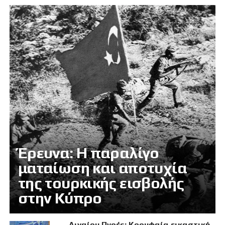
Έρευνα: Η παραλίγο
ματαίωση και αποτυχία
της τουρκικής εισβολής
στην Κύπρο
Αιγαίου Πνοές: Κορυφαία εικαστική