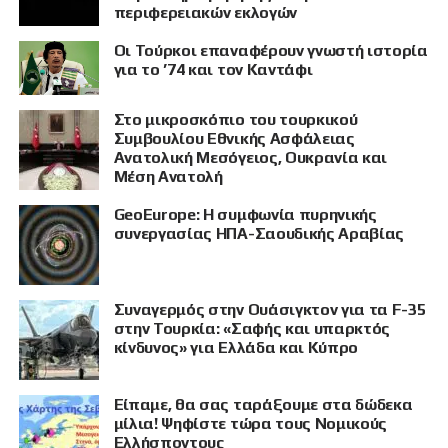
περιφερειακών εκλογών
Οι Τούρκοι επαναφέρουν γνωστή ιστορία
για το ’74 και τον Καντάφι
Στο μικροσκόπιο του τουρκικού
Συμβουλίου Εθνικής Ασφάλειας
Ανατολική Μεσόγειος, Ουκρανία και
Μέση Ανατολή
GeoEurope: Η συμφωνία πυρηνικής
συνεργασίας ΗΠΑ-Σαουδικής Αραβίας
Συναγερμός στην Ουάσιγκτον για τα F-35
στην Τουρκία: «Σαφής και υπαρκτός
κίνδυνος» για Ελλάδα και Κύπρο
Είπαμε, θα σας ταράξουμε στα δώδεκα
μίλια! Ψηφίστε τώρα τους Νομικούς
Ελλήσποντους