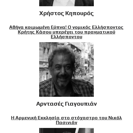
Χρήστος Κηπουρός
Αθήνα κοιμωμένη ξύπνα! Ο νομικός Ελλήσποντος
Κρήτης Κάσου υπερέχει του πραγματικού
Ελλήσποντου
Αρντασές Γιαγουπιάν
Η Αρμενική Εκκλησία στο στόχαστρο του Νικόλ
Πασινιάν