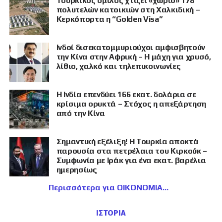
Τουρκικός όμιλος χτίζει «χωριό» 178
πολυτελών κατοικιών στη Χαλκιδική –
Κερκόπορτα η “Golden Visa”
Ινδοί δισεκατομμυριούχοι αμφισβητούν
την Κίνα στην Αφρική – Η μάχη για χρυσό,
λίθιο, χαλκό και τηλεπικοινωνίες
Η Ινδία επενδύει 166 εκατ. δολάρια σε
κρίσιμα ορυκτά – Στόχος η απεξάρτηση
από την Κίνα
Σημαντική εξέλιξη! Η Τουρκία αποκτά
παρουσία στα πετρέλαια του Κιρκούκ –
Συμφωνία με Ιράκ για ένα εκατ. βαρέλια
ημερησίως
Περισσότερα για ΟΙΚΟΝΟΜΙΑ
ΙΣΤΟΡΙΑ