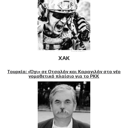
XAK
Τουρκία: «Όχι» σε Οτσαλάν και Καραγιλάν στο νέο
νομοθετικό πλαίσιο για το PKK