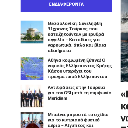
ΕΝΔΙΑΦΕΡΟΝΤΑ
Θεσσαλονίκη: Συνελήφθη
31χρονος Τούρκος που
καταζητούνταν με ερυθρά
αγγελία – Καταδίκες για
ναρκωτικά, όπλο και βίαια
αδικήματα
Αθήνα κοιμωμένη ξύπνα! Ο
νομικός Ελλήσποντος Κρήτης
Κάσου υπερέχει του
πραγματικού Ελλήσποντου
Αντιδράσεις στην Τουρκία
«
για τον GSI μετά τη συμφωνία
Meridiam
κ
Μπαίνει μπροστά το σχέδιο
ν
για το κυπριακό φυσικό
αέριο – Αίγυπτος και