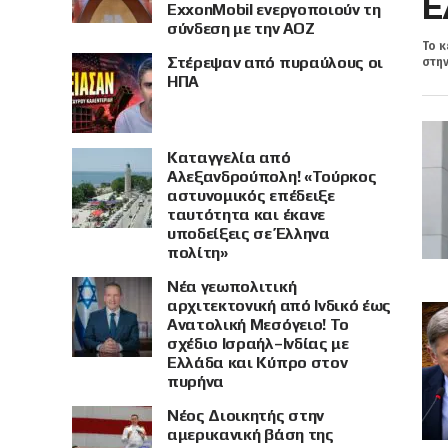
Ε
ExxonMobil ενεργοποιούν τη
σύνδεση με την ΑΟΖ
Το κ
Στέρεψαν από πυραύλους οι
στην
ΗΠΑ
Καταγγελία από
Αλεξανδρούπολη! «Τούρκος
αστυνομικός επέδειξε
ταυτότητα και έκανε
υποδείξεις σε Έλληνα
πολίτη»
Νέα γεωπολιτική
αρχιτεκτονική από Ινδικό έως
Ανατολική Μεσόγειο! Το
σχέδιο Ισραήλ–Ινδίας με
Ελλάδα και Κύπρο στον
πυρήνα
Νέος Διοικητής στην
αμερικανική βάση της