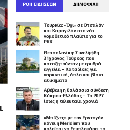
ΡΟΗ ΕΙΔΗΣΕΩΝ
ΔΗΜΟΦΙΛΗ
Τουρκία: «Όχι» σε Οτσαλάν
και Καραγιλάν στο νέο
νομοθετικό πλαίσιο για το
PKK
Θεσσαλονίκη: Συνελήφθη
31χρονος Τούρκος που
καταζητούνταν με ερυθρά
αγγελία – Καταδίκες για
ναρκωτικά, όπλο και βίαια
αδικήματα
Αβέβαιη η θαλάσσια σύνδεση
Κύπρου-Ελλάδας – Το 2027
ίσως η τελευταία χρονιά
ι
«Μπίζνες» με τον Ερντογάν
κάνει η Meridiam που
καλείται να ξεμπλοκάρει το