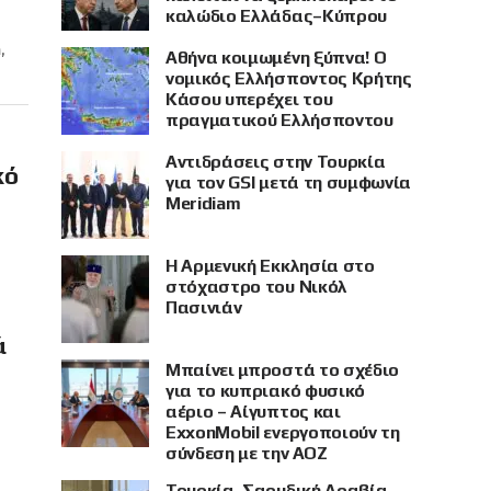
καλώδιο Ελλάδας–Κύπρου
,
Αθήνα κοιμωμένη ξύπνα! Ο
νομικός Ελλήσποντος Κρήτης
Κάσου υπερέχει του
πραγματικού Ελλήσποντου
Αντιδράσεις στην Τουρκία
κό
για τον GSI μετά τη συμφωνία
Meridiam
Η Αρμενική Εκκλησία στο
στόχαστρο του Νικόλ
Πασινιάν
ά
Μπαίνει μπροστά το σχέδιο
για το κυπριακό φυσικό
αέριο – Αίγυπτος και
ExxonMobil ενεργοποιούν τη
σύνδεση με την ΑΟΖ
Τουρκία, Σαουδική Αραβία