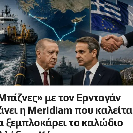
Μπίζνες» με τον Ερντογάν
άνει η Meridiam που καλείτα
α ξεμπλοκάρει το καλώδιο