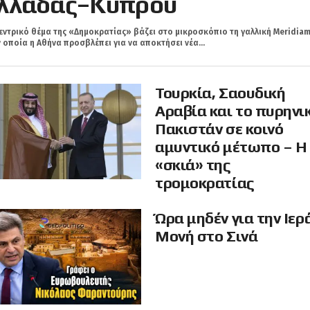
λλάδας–Κύπρου
εντρικό θέμα της «Δημοκρατίας» βάζει στο μικροσκόπιο τη γαλλική Meridiam
 οποία η Αθήνα προσβλέπει για να αποκτήσει νέα...
Τουρκία, Σαουδική
Αραβία και το πυρηνι
Πακιστάν σε κοινό
αμυντικό μέτωπο – Η
«σκιά» της
τρομοκρατίας
Ώρα μηδέν για την Ιερ
Μονή στο Σινά