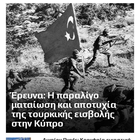
Έρευνα: Η παραλίγο
ματαίωση και αποτυχία
της τουρκικής εισβολής
στην Κύπρο
Αιγαίου Πνοές: Κορυφαία εικαστική