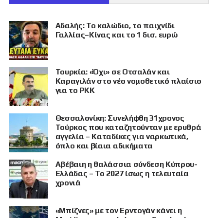
Αδαλής: Το καλώδιο, το παιχνίδι
Γαλλίας–Κίνας και το 1 δισ. ευρώ
Τουρκία: «Όχι» σε Οτσαλάν και
Καραγιλάν στο νέο νομοθετικό πλαίσιο
για το PKK
Θεσσαλονίκη: Συνελήφθη 31χρονος
Τούρκος που καταζητούνταν με ερυθρά
αγγελία – Καταδίκες για ναρκωτικά,
όπλο και βίαια αδικήματα
Αβέβαιη η θαλάσσια σύνδεση Κύπρου-
Ελλάδας – Το 2027 ίσως η τελευταία
χρονιά
«Μπίζνες» με τον Ερντογάν κάνει η
ΠΡΟΒΟΛΗ