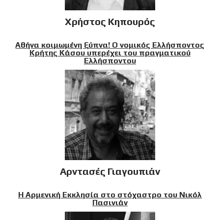
Χρήστος Κηπουρός
Αθήνα κοιμωμένη ξύπνα! Ο νομικός Ελλήσποντος
Κρήτης Κάσου υπερέχει του πραγματικού
Ελλήσποντου
Αρντασές Γιαγουπιάν
Η Αρμενική Εκκλησία στο στόχαστρο του Νικόλ
Πασινιάν