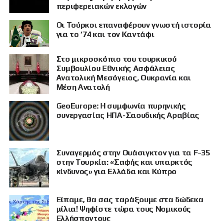
περιφερειακών εκλογών
Οι Τούρκοι επαναφέρουν γνωστή ιστορία
για το ’74 και τον Καντάφι
Στο μικροσκόπιο του τουρκικού
Συμβουλίου Εθνικής Ασφάλειας
Ανατολική Μεσόγειος, Ουκρανία και
Μέση Ανατολή
GeoEurope: Η συμφωνία πυρηνικής
συνεργασίας ΗΠΑ-Σαουδικής Αραβίας
Συναγερμός στην Ουάσιγκτον για τα F-35
στην Τουρκία: «Σαφής και υπαρκτός
κίνδυνος» για Ελλάδα και Κύπρο
Είπαμε, θα σας ταράξουμε στα δώδεκα
μίλια! Ψηφίστε τώρα τους Νομικούς
Ελλήσποντους