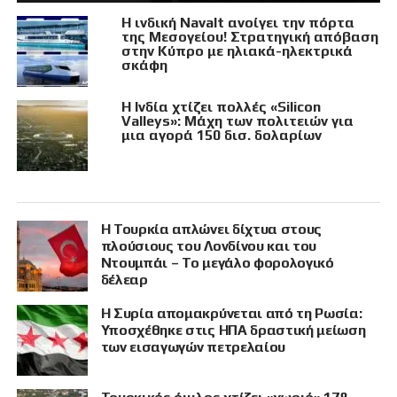
Η ινδική Navalt ανοίγει την πόρτα
της Μεσογείου! Στρατηγική απόβαση
στην Κύπρο με ηλιακά-ηλεκτρικά
σκάφη
Η Ινδία χτίζει πολλές «Silicon
Valleys»: Μάχη των πολιτειών για
μια αγορά 150 δισ. δολαρίων
Η Τουρκία απλώνει δίχτυα στους
πλούσιους του Λονδίνου και του
Ντουμπάι – Το μεγάλο φορολογικό
δέλεαρ
Η Συρία απομακρύνεται από τη Ρωσία:
Υποσχέθηκε στις ΗΠΑ δραστική μείωση
των εισαγωγών πετρελαίου