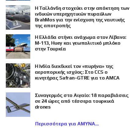
Η Ταϊλάνδη στοχεύει στην απόκτηση των
ινδικών υπερηχητικών πυραύλων
BrahMos για την ενίσχυση της ναυτικής
της αποτροπής
Η Ελλάδα στήνει ανάχωμα στον Λίβανο:
M-113, Huey και γεωπολιτικό μπλόκο
στην Τουρκία
Η Ινδία διεκδικεί τον «πυρήνα» της
αεροπορικής ισχύος: Στο CCS ο
κινητήρας Safran–GTRE για το AMCA
Συναγερμός στο Αιγαίο: 18 παραβιάσεις
σε 24 ώρες από τέσσερα τουρκικά
drones
Περισσότερα για ΑΜΥΝΑ