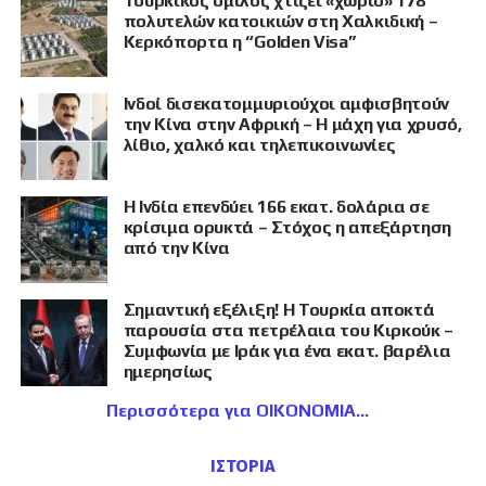
Τουρκικός όμιλος χτίζει «χωριό» 178
πολυτελών κατοικιών στη Χαλκιδική –
Κερκόπορτα η “Golden Visa”
Ινδοί δισεκατομμυριούχοι αμφισβητούν
την Κίνα στην Αφρική – Η μάχη για χρυσό,
λίθιο, χαλκό και τηλεπικοινωνίες
Η Ινδία επενδύει 166 εκατ. δολάρια σε
κρίσιμα ορυκτά – Στόχος η απεξάρτηση
από την Κίνα
Σημαντική εξέλιξη! Η Τουρκία αποκτά
παρουσία στα πετρέλαια του Κιρκούκ –
Συμφωνία με Ιράκ για ένα εκατ. βαρέλια
ημερησίως
Περισσότερα για ΟΙΚΟΝΟΜΙΑ
ΙΣΤΟΡΙΑ