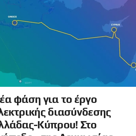
έα φάση για το έργο
λεκτρικής διασύνδεσης
λλάδας-Κύπρου! Στο