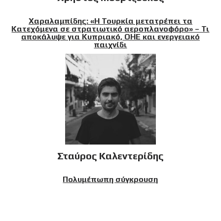
Χαραλαμπίδης: «Η Τουρκία μετατρέπει τα
Κατεχόμενα σε στρατιωτικό αεροπλανοφόρο» – Τι
αποκάλυψε για Κυπριακό, ΟΗΕ και ενεργειακό
παιχνίδι
Σταύρος Καλεντερίδης
Πολυμέπωπη σύγκρουση