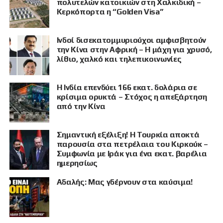
πολυτελών κατοικιών στη Χαλκιδική –
Κερκόπορτα η “Golden Visa”
Ινδοί δισεκατομμυριούχοι αμφισβητούν
την Κίνα στην Αφρική – Η μάχη για χρυσό,
λίθιο, χαλκό και τηλεπικοινωνίες
Η Ινδία επενδύει 166 εκατ. δολάρια σε
κρίσιμα ορυκτά – Στόχος η απεξάρτηση
από την Κίνα
Σημαντική εξέλιξη! Η Τουρκία αποκτά
παρουσία στα πετρέλαια του Κιρκούκ –
Συμφωνία με Ιράκ για ένα εκατ. βαρέλια
ημερησίως
Αδαλής: Μας γδέρνουν στα καύσιμα!