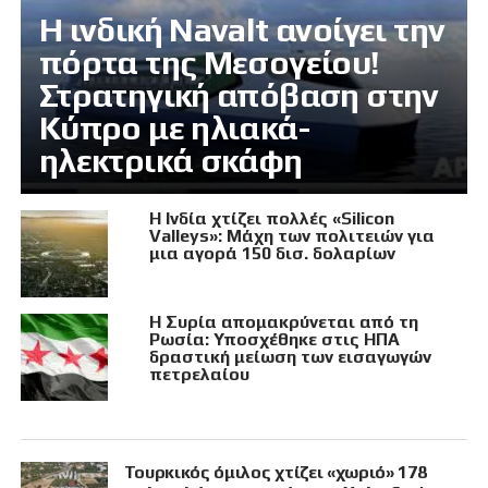
Η ινδική Navalt ανοίγει την
πόρτα της Μεσογείου!
Στρατηγική απόβαση στην
Κύπρο με ηλιακά-
ηλεκτρικά σκάφη
Η Ινδία χτίζει πολλές «Silicon
Valleys»: Μάχη των πολιτειών για
μια αγορά 150 δισ. δολαρίων
Η Συρία απομακρύνεται από τη
Ρωσία: Υποσχέθηκε στις ΗΠΑ
δραστική μείωση των εισαγωγών
πετρελαίου
Τουρκικός όμιλος χτίζει «χωριό» 178