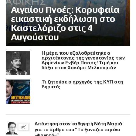
Αιγαίου Πνοές: Κορυφαία
εικαστική εκδήλωση στο
Καστελόριζο στις 4
Αυγούστου
Η μέρα που εξολοθρεύτηκε ο
αρχιτέκτονας της γενοκτονίας των
Αρμενίων Ενβέρ Πασάς! Τιμή και
δόξα στον Χακόμπ Μελκουμιάν
Τι ζητούσε ο αρχηγός της ΚΥΠ στη
Βηρυτό;
Απάντηση στον καθηγητή Νότη Μαριά
για το άρθρο του “Το ξαναζεσταμένο
«φαγητό»”