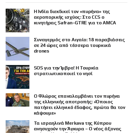
Η Ινδία διεκδικεί τον «πυρήνα» της
αεροπορικής ισχύος: Στο CCS ο
κινητήρας Safran–GTRE για το AMCA
Συναγερμός στο Αιγαίο: 18 παραβιάσεις
σε 24 ώρες από τέσσερα τουρκικά
drones
SOS για την Ίμβρο! Η Τουρκία
στρατιωτικοποιεί το νησί
Ο Φλώρος επαναλαμβάνει τον πυρήνα
της ελληνικής αποτροπής: «Όποιος
πατήσει ελληνικό έδαφος, πρώτα θα τον
κάψουμε»
Τα ισραηλινά Merkava της Κύπρου
ανησυχούν την Άγκυρα – Ο νέος άξονας