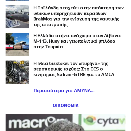
Η Ταϊλάνδη στοχεύει στην απόκτηση των
ινδικών υπερηχητικών πυραύλων
BrahMos για την ενίσχυση της ναυτικής
της αποτροπής
Η Ελλάδα στήνει ανάχωμα στον Λίβανο:
M-113, Huey και γεωπολιτικό μπλόκο
στην Τουρκία
Η Ινδία διεκδικεί τον «πυρήνα» της
αεροπορικής ισχύος: Στο CCS ο
κινητήρας Safran–GTRE για το AMCA
Περισσότερα για ΑΜΥΝΑ
ΟΙΚΟΝΟΜΙΑ