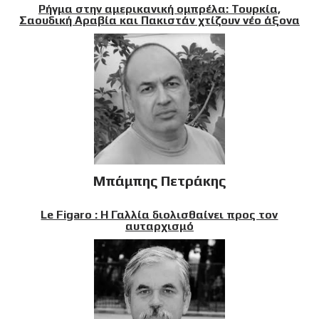
Ρήγμα στην αμερικανική ομπρέλα: Τουρκία,
Σαουδική Αραβία και Πακιστάν χτίζουν νέο άξονα
Μπάμπης Πετράκης
Le Figaro : Η Γαλλία διολισθαίνει προς τον
αυταρχισμό