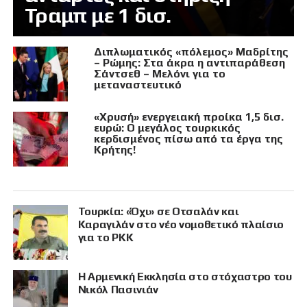
Τραμπ με 1 δισ.
Διπλωματικός «πόλεμος» Μαδρίτης
– Ρώμης: Στα άκρα η αντιπαράθεση
Σάντσεθ – Μελόνι για το
μεταναστευτικό
«Χρυσή» ενεργειακή προίκα 1,5 δισ.
ευρώ: Ο μεγάλος τουρκικός
κερδισμένος πίσω από τα έργα της
Κρήτης!
Τουρκία: «Όχι» σε Οτσαλάν και
Καραγιλάν στο νέο νομοθετικό πλαίσιο
για το PKK
Η Αρμενική Εκκλησία στο στόχαστρο του
Νικόλ Πασινιάν