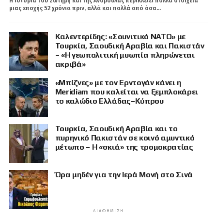
Η ιστορία του Σωτήρη και της Ανδρούλας περικλείει πολλά στοιχεία
μιας εποχής 52 χρόνια πριν, αλλά και πολλά από όσα...
Καλεντερίδης: «Σουνιτικό ΝΑΤΟ» με
Τουρκία, Σαουδική Αραβία και Πακιστάν
– «Η γεωπολιτική μυωπία πληρώνεται
ακριβά»
«Μπίζνες» με τον Ερντογάν κάνει η
Meridiam που καλείται να ξεμπλοκάρει
το καλώδιο Ελλάδας–Κύπρου
Τουρκία, Σαουδική Αραβία και το
πυρηνικό Πακιστάν σε κοινό αμυντικό
μέτωπο – Η «σκιά» της τρομοκρατίας
Ώρα μηδέν για την Ιερά Μονή στο Σινά
ΔΙΑΦΉΜΙΣΗ