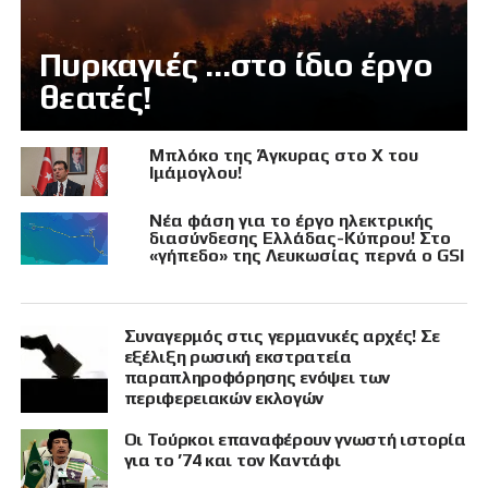
Πυρκαγιές …στο ίδιο έργο
θεατές!
Μπλόκο της Άγκυρας στο X του
Ιμάμογλου!
Νέα φάση για το έργο ηλεκτρικής
διασύνδεσης Ελλάδας-Κύπρου! Στο
«γήπεδο» της Λευκωσίας περνά ο GSI
Συναγερμός στις γερμανικές αρχές! Σε
εξέλιξη ρωσική εκστρατεία
παραπληροφόρησης ενόψει των
περιφερειακών εκλογών
Οι Τούρκοι επαναφέρουν γνωστή ιστορία
για το ’74 και τον Καντάφι