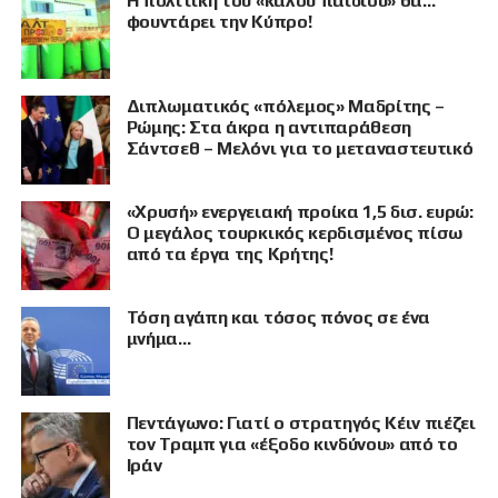
Η πολιτική του «καλού παιδιού» θα…
φουντάρει την Κύπρο!
Διπλωματικός «πόλεμος» Μαδρίτης –
Ρώμης: Στα άκρα η αντιπαράθεση
Σάντσεθ – Μελόνι για το μεταναστευτικό
«Χρυσή» ενεργειακή προίκα 1,5 δισ. ευρώ:
Ο μεγάλος τουρκικός κερδισμένος πίσω
από τα έργα της Κρήτης!
Τόση αγάπη και τόσος πόνος σε ένα
μνήμα…
Πεντάγωνο: Γιατί ο στρατηγός Κέιν πιέζει
τον Τραμπ για «έξοδο κινδύνου» από το
Ιράν