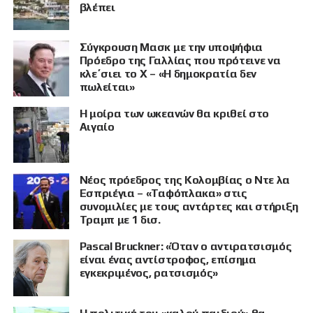
βλέπει
Σύγκρουση Μασκ με την υποψήφια
Πρόεδρο της Γαλλίας που πρότεινε να
κλε΄σιει το X – «Η δημοκρατία δεν
πωλείται»
Η μοίρα των ωκεανών θα κριθεί στο
Αιγαίο
Νέος πρόεδρος της Κολομβίας ο Ντε λα
Εσπριέγια – «Ταφόπλακα» στις
συνομιλίες με τους αντάρτες και στήριξη
Τραμπ με 1 δισ.
Pascal Bruckner: «Όταν ο αντιρατσισμός
ΠΡΟΒΟΛΗ
είναι ένας αντίστροφος, επίσημα
εγκεκριμένος, ρατσισμός»