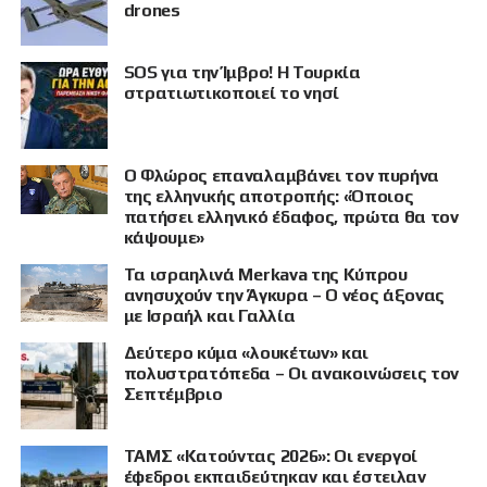
drones
SOS για την Ίμβρο! Η Τουρκία
στρατιωτικοποιεί το νησί
Ο Φλώρος επαναλαμβάνει τον πυρήνα
της ελληνικής αποτροπής: «Όποιος
πατήσει ελληνικό έδαφος, πρώτα θα τον
κάψουμε»
Τα ισραηλινά Merkava της Κύπρου
ανησυχούν την Άγκυρα – Ο νέος άξονας
με Ισραήλ και Γαλλία
Δεύτερο κύμα «λουκέτων» και
πολυστρατόπεδα – Οι ανακοινώσεις τον
Σεπτέμβριο
ΤΑΜΣ «Κατούντας 2026»: Οι ενεργοί
έφεδροι εκπαιδεύτηκαν και έστειλαν