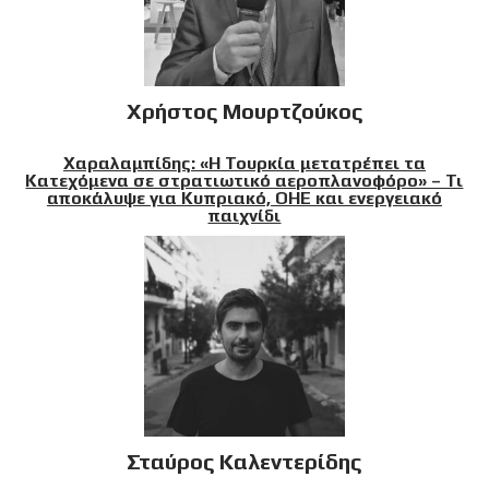
Χρήστος Μουρτζούκος
Χαραλαμπίδης: «Η Τουρκία μετατρέπει τα
Κατεχόμενα σε στρατιωτικό αεροπλανοφόρο» – Τι
αποκάλυψε για Κυπριακό, ΟΗΕ και ενεργειακό
παιχνίδι
Σταύρος Καλεντερίδης