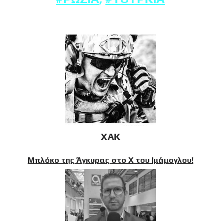
XAK
Μπλόκο της Άγκυρας στο X του Ιμάμογλου!