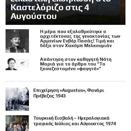
Καστελόριζο στις 4
Αυγούστου
Η μέρα που εξολοθρεύτηκε ο
αρχιτέκτονας της γενοκτονίας των
Αρμενίων Ενβέρ Πασάς! Τιμή και
δόξα στον Χακόμπ Μελκουμιάν
Απάντηση στον καθηγητή Νότη
Μαριά για το άρθρο του “Το
ξαναζεσταμένο «φαγητό»”
Επιχείρηση «Augustus», Φανάρι
Πρέβεζας 1943
Τουρκική Εισβολή – Ημερολογιακά
τραγικός Ιούλιος και Αύγουστος 1974