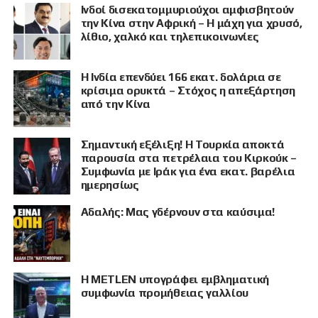
Ινδοί δισεκατομμυριούχοι αμφισβητούν
την Κίνα στην Αφρική – Η μάχη για χρυσό,
λίθιο, χαλκό και τηλεπικοινωνίες
Η Ινδία επενδύει 166 εκατ. δολάρια σε
κρίσιμα ορυκτά – Στόχος η απεξάρτηση
από την Κίνα
Σημαντική εξέλιξη! Η Τουρκία αποκτά
παρουσία στα πετρέλαια του Κιρκούκ –
Συμφωνία με Ιράκ για ένα εκατ. βαρέλια
ημερησίως
Αδαλής: Μας γδέρνουν στα καύσιμα!
Η METLEN υπογράφει εμβληματική
συμφωνία προμήθειας γαλλίου