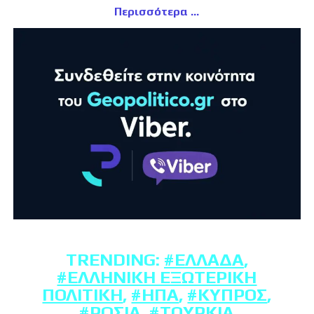
Περισσότερα
TRENDING:
#ΕΛΛΆΔΑ
,
#ΕΛΛΗΝΙΚΉ ΕΞΩΤΕΡΙΚΉ
ΠΟΛΙΤΙΚΉ
,
#ΗΠΑ
,
#ΚΎΠΡΟΣ
,
#ΡΩΣΊΑ
,
#ΤΟΥΡΚΊΑ