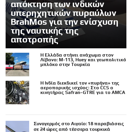
απόκτηση των ινδικών
υπερηχητικών πυραύλων
BrahMos για την ενίσχυση
της ναυτικής της
αποτροπής
Η Ελλάδα στήνει ανάχωμα στον
Λίβανο: M-113, Huey και γεωπολιτικό
μπλόκο στην Τουρκία
Η Ινδία διεκδικεί τον «πυρήνα» της
αεροπορικής ισχύος: Στο CCS ο
κινητήρας Safran–GTRE για το AMCA
Συναγερμός στο Αιγαίο: 18 παραβιάσεις
σε 24 ώρες από τέσσερα τουρκικά