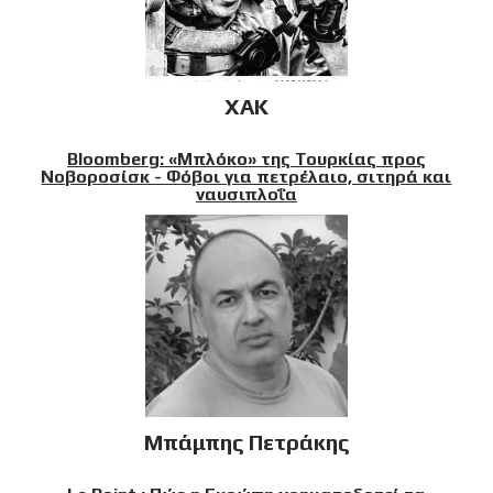
XAK
Bloomberg: «Μπλόκο» της Τουρκίας προς
Νοβοροσίσκ - Φόβοι για πετρέλαιο, σιτηρά και
ναυσιπλοΐα
Μπάμπης Πετράκης