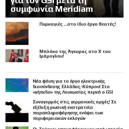
για τον GSI μετά τη
συμφωνία Meridiam
Πυρκαγιές …στο ίδιο έργο θεατές!
Μπλόκο της Άγκυρας στο X του
Ιμάμογλου!
Νέα φάση για το έργο ηλεκτρικής
διασύνδεσης Ελλάδας-Κύπρου! Στο
«γήπεδο» της Λευκωσίας περνά ο GSI
Συναγερμός στις γερμανικές αρχές! Σε
εξέλιξη ρωσική εκστρατεία
παραπληροφόρησης ενόψει των
περιφερειακών εκλογών