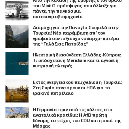
Από την κόλαση της Σμύρνης στον θρύλο
του Mini: Ο πρόσφυγας που άλλαξε για
πάντα την παγκόσμια
αυτοκινητοβιομηχανία
Διαμάχη για την Παναγία Σουμελά στην
Τουρκία! Νέα παρέμβαση απ’ τον
γραφικό συνταξιούχο ναύαρχο-πατέρα
της “Γαλάζιας Πατρίδας”
Ηλεκτρική διασύνδεση Ελλάδας-Κύπρου:
Τι υπόσχεται η Meridiam και τι αγνοεί η
κυπριακή πλευρά;
Εκτός ενεργειακού παιχνιδιού η Τουρκία:
Στη Συρία ποντάρουν οι ΗΠΑ για το
ιρακινό πετρέλαιο
Η Γερμανία πριν από τις κάλπες στα
ανατολικά κρατίδια: Η AfD πρώτη
δύναμη, το τείχος του CDU και η σκιά της
Μόσχας