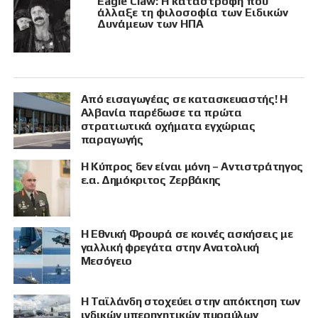
Eagle Claw: Η καταστροφή που
άλλαξε τη φιλοσοφία των Ειδικών
Δυνάμεων των ΗΠΑ
Από εισαγωγέας σε κατασκευαστής! Η
Αλβανία παρέδωσε τα πρώτα
στρατιωτικά οχήματα εγχώριας
παραγωγής
Η Κύπρος δεν είναι μόνη – Αντιστράτηγος
ε.α. Δημόκριτος Ζερβάκης
Η Εθνική Φρουρά σε κοινές ασκήσεις με
γαλλική φρεγάτα στην Ανατολική
Μεσόγειο
Η Ταϊλάνδη στοχεύει στην απόκτηση των
ινδικών υπερηχητικών πυραύλων