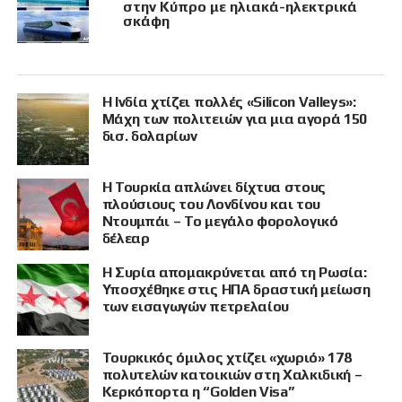
στην Κύπρο με ηλιακά-ηλεκτρικά
σκάφη
Η Ινδία χτίζει πολλές «Silicon Valleys»:
Μάχη των πολιτειών για μια αγορά 150
δισ. δολαρίων
Η Τουρκία απλώνει δίχτυα στους
πλούσιους του Λονδίνου και του
Ντουμπάι – Το μεγάλο φορολογικό
δέλεαρ
Η Συρία απομακρύνεται από τη Ρωσία:
Υποσχέθηκε στις ΗΠΑ δραστική μείωση
των εισαγωγών πετρελαίου
Τουρκικός όμιλος χτίζει «χωριό» 178
πολυτελών κατοικιών στη Χαλκιδική –
Κερκόπορτα η “Golden Visa”