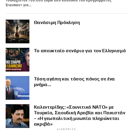
τουλάχιστον 700.000 ευρώ από κονδύλια του προγράμματος
Erasmus+ για...
Θανάσιμη Πρόκληση
Το απευκταίο σενάριο για τον Ελληνισμό
Τόση αγάπη και τόσος πόνος σε ένα
μνήμα…
Καλεντερίδης: «Σουνιτικό ΝΑΤΟ» με
Τουρκία, Σαουδική Αραβία και Πακιστάν
– «Η γεωπολιτική μυωπία πληρώνεται
ακριβά»
ΔΙΑΦΉΜΙΣΗ