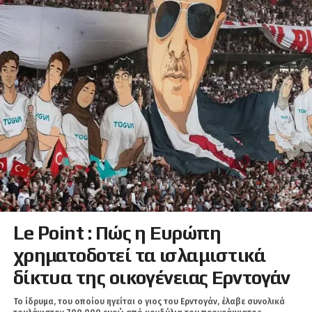
Le Point : Πώς η Ευρώπη
χρηματοδοτεί τα ισλαμιστικά
δίκτυα της οικογένειας Ερντογάν
Το ίδρυμα, του οποίου ηγείται ο γιος του Ερντογάν, έλαβε συνολικά