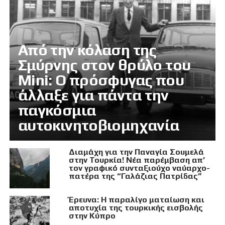
Από την κόλαση της
Σμύρνης στον θρύλο του
Mini: Ο πρόσφυγας που
άλλαξε για πάντα την
παγκόσμια
αυτοκινητοβιομηχανία
Διαμάχη για την Παναγία Σουμελά
στην Τουρκία! Νέα παρέμβαση απ’
τον γραφικό συνταξιούχο ναύαρχο-
πατέρα της “Γαλάζιας Πατρίδας”
Έρευνα: Η παραλίγο ματαίωση και
αποτυχία της τουρκικής εισβολής
στην Κύπρο