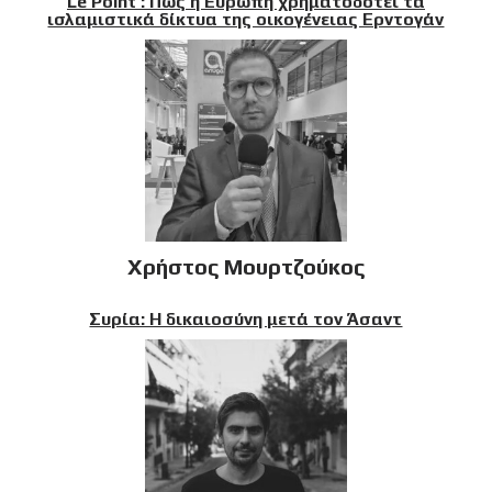
Le Point : Πώς η Ευρώπη χρηματοδοτεί τα
ισλαμιστικά δίκτυα της οικογένειας Ερντογάν
Χρήστος Μουρτζούκος
Συρία: Η δικαιοσύνη μετά τον Άσαντ