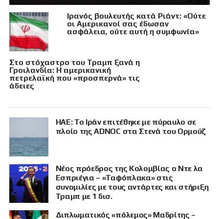
Ιρανός βουλευτής κατά Ριάντ: «Ούτε
οι Αμερικανοί σας έδωσαν
ασφάλεια, ούτε αυτή η συμφωνία»
Στο στόχαστρο του Τραμπ ξανά η
Γροιλανδία: Η αμερικανική
πετρελαϊκή που «προσπερνά» τις
άδειες
ΗΑΕ: Το Ιράν επιτέθηκε με πύραυλο σε
πλοίο της ADNOC στα Στενά του Ορμούζ
Νέος πρόεδρος της Κολομβίας ο Ντε λα
Εσπριέγια – «Ταφόπλακα» στις
συνομιλίες με τους αντάρτες και στήριξη
Τραμπ με 1 δισ.
Διπλωματικός «πόλεμος» Μαδρίτης –