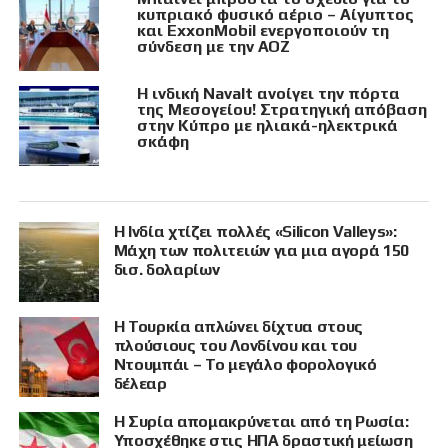
κυπριακό φυσικό αέριο – Αίγυπτος
και ExxonMobil ενεργοποιούν τη
σύνδεση με την ΑΟΖ
Η ινδική Navalt ανοίγει την πόρτα
της Μεσογείου! Στρατηγική απόβαση
στην Κύπρο με ηλιακά-ηλεκτρικά
σκάφη
Η Ινδία χτίζει πολλές «Silicon Valleys»:
Μάχη των πολιτειών για μια αγορά 150
δισ. δολαρίων
Η Τουρκία απλώνει δίχτυα στους
πλούσιους του Λονδίνου και του
Ντουμπάι – Το μεγάλο φορολογικό
δέλεαρ
Η Συρία απομακρύνεται από τη Ρωσία:
Υποσχέθηκε στις ΗΠΑ δραστική μείωση