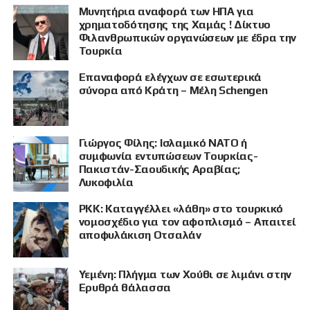
Μυνητήρια αναφορά των ΗΠΑ για
χρηματοδότησης της Χαμάς ! Δίκτυο
Φιλανθρωπικών οργανώσεων με έδρα την
Τουρκία
Επαναφορά ελέγχων σε εσωτερικά
σύνορα από Κράτη – Μέλη Schengen
Γιώργος Φίλης: Ισλαμικό ΝΑΤΟ ή
συμφωνία εντυπώσεων Τουρκίας-
Πακιστάν-Σαουδικής Αραβίας;
Λυκοφιλία
PKK: Καταγγέλλει «λάθη» στο τουρκικό
νομοσχέδιο για τον αφοπλισμό – Απαιτεί
αποφυλάκιση Οτσαλάν
Υεμένη: Πλήγμα των Χούθι σε λιμάνι στην
ΠΡΟΒΟΛΗ
Ερυθρά θάλασσα