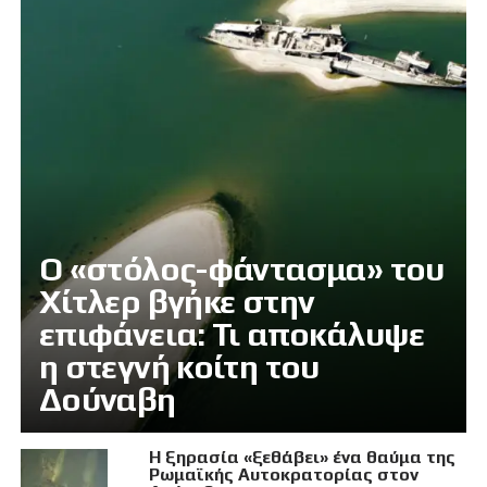
Ο «στόλος-φάντασμα» του
Χίτλερ βγήκε στην
επιφάνεια: Τι αποκάλυψε
η στεγνή κοίτη του
Δούναβη
Η ξηρασία «ξεθάβει» ένα θαύμα της
Ρωμαϊκής Αυτοκρατορίας στον