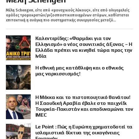
Μέλη Schengen, είτε από «μοναχικούς λύκους», είτε από ολιγομελείς
ομάδες τρομοκρατών/ριζοσπαστικοποιημένων ατόμων, καθίσταται
επιτακτική η ανάγκη πιο συστηματικής συνεργασίας μεταξύ...
Καλεντερίδης: «Φαρμάκι για τον
Ελληνισμό» ο νέος σουνιτικός άξονας – Η
Ελλάδα πρέπει να κινηθεί τώρα προς την
Ινδία
Η εθνική μας κατάθλιψη και ο εθνικός
μας ναρκισσισμός!
Η Μέκκα και το πιστοποιητικό θανάτου!
Η Σαουδική Αραβία έβαλε στο παιχνίδι
Τουρκία-Πακιστάν και αποδυναμώνει τον
IMEC
Le Point : Πώς η Ευρώπη χρηματοδοτεί τα
ισλαμιστικά δίκτυα της οικογένειας
Ερντογάν