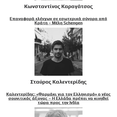
Κωνσταντίνος Καραγάτσος
Επαναφορά ελέγχων σε εσωτερικά σύνορα από
Κράτη – Μέλη Schengen
Σταύρος Καλεντερίδης
Καλεντερίδης: «Φαρμάκι για τον Ελληνισμό» ο νέος
σουνιτικός άξονας – Η Ελλάδα πρέπει να κινηθεί
τώρα προς την Ινδία