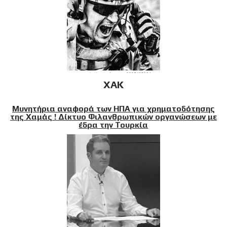
XAK
Μυνητήρια αναφορά των ΗΠΑ για χρηματοδότησης
της Χαμάς ! Δίκτυο Φιλανθρωπικών οργανώσεων με
έδρα την Τουρκία