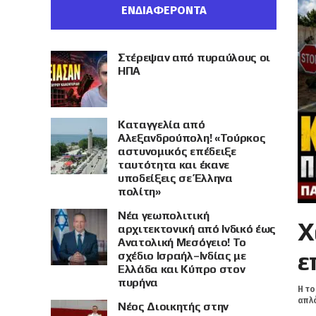
ΕΝΔΙΑΦΕΡΟΝΤΑ
Στέρεψαν από πυραύλους οι
ΗΠΑ
Καταγγελία από
Αλεξανδρούπολη! «Τούρκος
αστυνομικός επέδειξε
ταυτότητα και έκανε
υποδείξεις σε Έλληνα
πολίτη»
Νέα γεωπολιτική
Χ
αρχιτεκτονική από Ινδικό έως
Ανατολική Μεσόγειο! Το
ε
σχέδιο Ισραήλ–Ινδίας με
Ελλάδα και Κύπρο στον
πυρήνα
Η το
απλό
Νέος Διοικητής στην