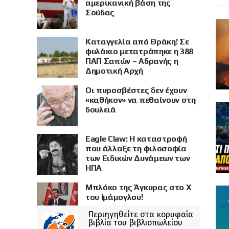
αμερικανική βάση της
Σούδας
Καταγγελία από Θράκη! Σε
φυλάκιο μετατράπηκε η 388
ΠΑΠ Σαπών – Αδρανής η
Δημοτική Αρχή
Οι πυροσβέστες δεν έχουν
«καθήκον» να πεθαίνουν στη
δουλειά
Eagle Claw: Η καταστροφή
που άλλαξε τη φιλοσοφία
των Ειδικών Δυνάμεων των
ΗΠΑ
Μπλόκο της Άγκυρας στο X
του Ιμάμογλου!
Περιηγηθείτε στα κορυφαία
βιβλία του βιβλιοπωλείου