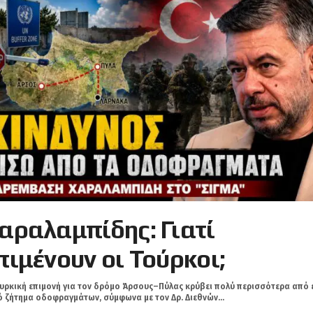
αραλαμπίδης: Γιατί
πιμένουν οι Τούρκοι;
υρκική επιμονή για τον δρόμο Άρσους–Πύλας κρύβει πολύ περισσότερα από 
 ζήτημα οδοφραγμάτων, σύμφωνα με τον Δρ. Διεθνών...