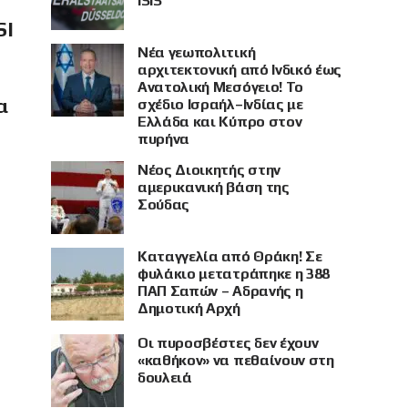
ISIS
SI
Νέα γεωπολιτική
αρχιτεκτονική από Ινδικό έως
Ανατολική Μεσόγειο! Το
α
σχέδιο Ισραήλ–Ινδίας με
Ελλάδα και Κύπρο στον
πυρήνα
Νέος Διοικητής στην
αμερικανική βάση της
Σούδας
Καταγγελία από Θράκη! Σε
φυλάκιο μετατράπηκε η 388
ΠΑΠ Σαπών – Αδρανής η
Δημοτική Αρχή
Οι πυροσβέστες δεν έχουν
«καθήκον» να πεθαίνουν στη
δουλειά