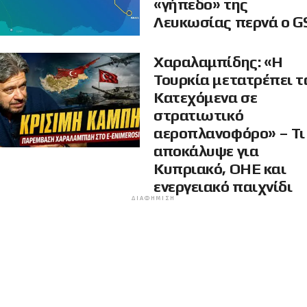
«γήπεδο» της
Λευκωσίας περνά ο G
Χαραλαμπίδης: «Η
Τουρκία μετατρέπει τ
Κατεχόμενα σε
στρατιωτικό
αεροπλανοφόρο» – Τι
αποκάλυψε για
Κυπριακό, ΟΗΕ και
ενεργειακό παιχνίδι
ΔΙΑΦΉΜΙΣΗ