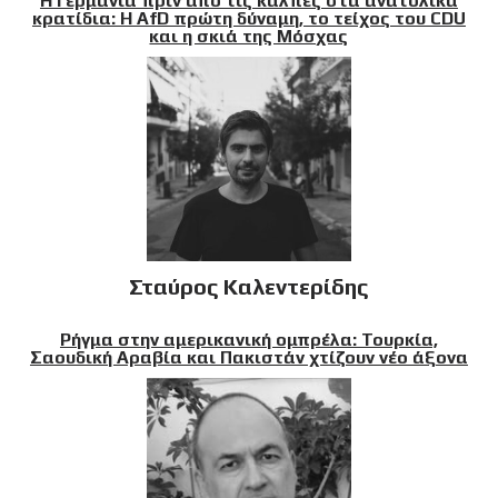
Η Γερμανία πριν από τις κάλπες στα ανατολικά
κρατίδια: Η AfD πρώτη δύναμη, το τείχος του CDU
και η σκιά της Μόσχας
Σταύρος Καλεντερίδης
Ρήγμα στην αμερικανική ομπρέλα: Τουρκία,
Σαουδική Αραβία και Πακιστάν χτίζουν νέο άξονα