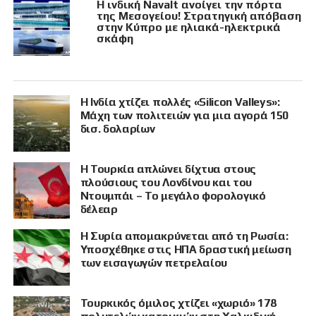
Η ινδική Navalt ανοίγει την πόρτα
της Μεσογείου! Στρατηγική απόβαση
στην Κύπρο με ηλιακά-ηλεκτρικά
σκάφη
Η Ινδία χτίζει πολλές «Silicon Valleys»:
Μάχη των πολιτειών για μια αγορά 150
δισ. δολαρίων
Η Τουρκία απλώνει δίχτυα στους
πλούσιους του Λονδίνου και του
Ντουμπάι – Το μεγάλο φορολογικό
δέλεαρ
Η Συρία απομακρύνεται από τη Ρωσία:
Υποσχέθηκε στις ΗΠΑ δραστική μείωση
των εισαγωγών πετρελαίου
Τουρκικός όμιλος χτίζει «χωριό» 178