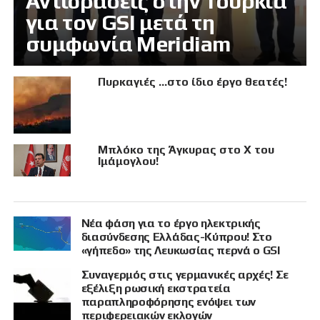
Αντιδράσεις στην Τουρκία
για τον GSI μετά τη
συμφωνία Meridiam
Πυρκαγιές …στο ίδιο έργο θεατές!
Μπλόκο της Άγκυρας στο X του
Ιμάμογλου!
Νέα φάση για το έργο ηλεκτρικής
διασύνδεσης Ελλάδας-Κύπρου! Στο
«γήπεδο» της Λευκωσίας περνά ο GSI
Συναγερμός στις γερμανικές αρχές! Σε
εξέλιξη ρωσική εκστρατεία
παραπληροφόρησης ενόψει των
περιφερειακών εκλογών