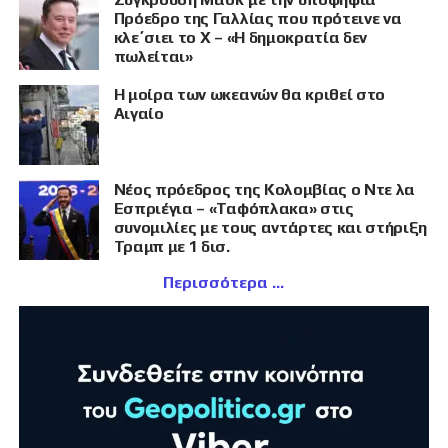
Πρόεδρο της Γαλλίας που πρότεινε να
κλε΄σιει το X – «Η δημοκρατία δεν
πωλείται»
Η μοίρα των ωκεανών θα κριθεί στο
Αιγαίο
Νέος πρόεδρος της Κολομβίας ο Ντε λα
Εσπριέγια – «Ταφόπλακα» στις
συνομιλίες με τους αντάρτες και στήριξη
Τραμπ με 1 δισ.
Περισσότερα