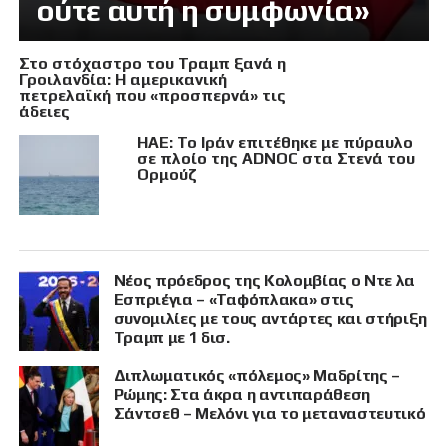
ούτε αυτή η συμφωνία»
Στο στόχαστρο του Τραμπ ξανά η
Γροιλανδία: Η αμερικανική
πετρελαϊκή που «προσπερνά» τις
άδειες
ΗΑΕ: Το Ιράν επιτέθηκε με πύραυλο
σε πλοίο της ADNOC στα Στενά του
Ορμούζ
Νέος πρόεδρος της Κολομβίας ο Ντε λα
Εσπριέγια – «Ταφόπλακα» στις
συνομιλίες με τους αντάρτες και στήριξη
Τραμπ με 1 δισ.
Διπλωματικός «πόλεμος» Μαδρίτης –
Ρώμης: Στα άκρα η αντιπαράθεση
Σάντσεθ – Μελόνι για το μεταναστευτικό