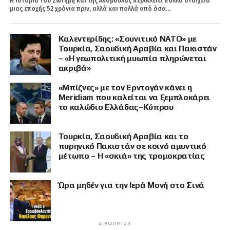
Η ιστορία του Σωτήρη και της Ανδρούλας περικλείει πολλά στοιχεία
μιας εποχής 52 χρόνια πριν, αλλά και πολλά από όσα...
Καλεντερίδης: «Σουνιτικό ΝΑΤΟ» με
Τουρκία, Σαουδική Αραβία και Πακιστάν
– «Η γεωπολιτική μυωπία πληρώνεται
ακριβά»
«Μπίζνες» με τον Ερντογάν κάνει η
Meridiam που καλείται να ξεμπλοκάρει
το καλώδιο Ελλάδας–Κύπρου
Τουρκία, Σαουδική Αραβία και το
πυρηνικό Πακιστάν σε κοινό αμυντικό
μέτωπο – Η «σκιά» της τρομοκρατίας
Ώρα μηδέν για την Ιερά Μονή στο Σινά
ΔΙΑΦΉΜΙΣΗ