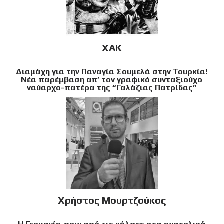
XAK
Διαμάχη για την Παναγία Σουμελά στην Τουρκία!
Νέα παρέμβαση απ’ τον γραφικό συνταξιούχο
ναύαρχο-πατέρα της “Γαλάζιας Πατρίδας”
Χρήστος Μουρτζούκος