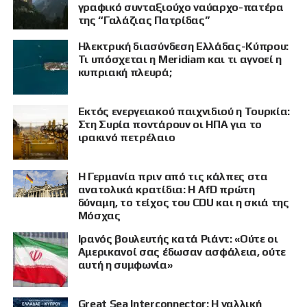
γραφικό συνταξιούχο ναύαρχο-πατέρα
της “Γαλάζιας Πατρίδας”
Ηλεκτρική διασύνδεση Ελλάδας-Κύπρου:
Τι υπόσχεται η Meridiam και τι αγνοεί η
κυπριακή πλευρά;
Εκτός ενεργειακού παιχνιδιού η Τουρκία:
Στη Συρία ποντάρουν οι ΗΠΑ για το
ιρακινό πετρέλαιο
Η Γερμανία πριν από τις κάλπες στα
ανατολικά κρατίδια: Η AfD πρώτη
δύναμη, το τείχος του CDU και η σκιά της
Μόσχας
Ιρανός βουλευτής κατά Ριάντ: «Ούτε οι
ΠΡΟΒΟΛΗ
Αμερικανοί σας έδωσαν ασφάλεια, ούτε
αυτή η συμφωνία»
Great Sea Interconnector: Η γαλλική