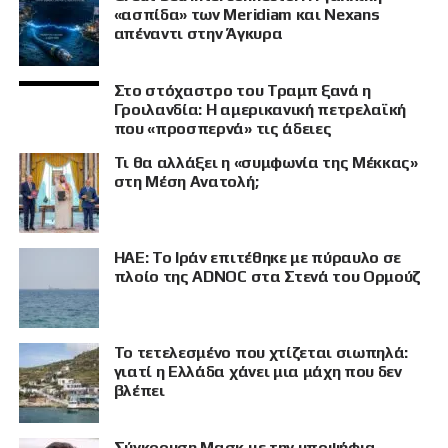
«ασπίδα» των Meridiam και Nexans
απέναντι στην Άγκυρα
Στο στόχαστρο του Τραμπ ξανά η
Γροιλανδία: Η αμερικανική πετρελαϊκή
που «προσπερνά» τις άδειες
Τι θα αλλάξει η «συμφωνία της Μέκκας»
στη Μέση Ανατολή;
ΗΑΕ: Το Ιράν επιτέθηκε με πύραυλο σε
πλοίο της ADNOC στα Στενά του Ορμούζ
Το τετελεσμένο που χτίζεται σιωπηλά:
γιατί η Ελλάδα χάνει μια μάχη που δεν
βλέπει
Σύγκρουση Μασκ με την υποψήφια