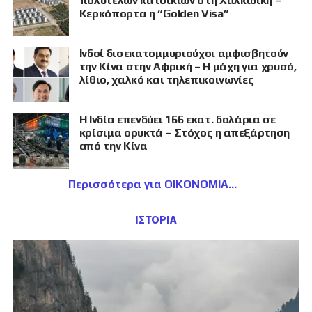
πολυτελών κατοικιών στη Χαλκιδική –
Κερκόπορτα η “Golden Visa”
Ινδοί δισεκατομμυριούχοι αμφισβητούν
την Κίνα στην Αφρική – Η μάχη για χρυσό,
λίθιο, χαλκό και τηλεπικοινωνίες
Η Ινδία επενδύει 166 εκατ. δολάρια σε
κρίσιμα ορυκτά – Στόχος η απεξάρτηση
από την Κίνα
Περισσότερα για ΟΙΚΟΝΟΜΙΑ
ΙΣΤΟΡΙΑ