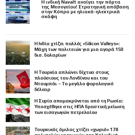
Η ινδική Navalt ανοίγει την πόρτα
της Μεσογείου! Στρατηγική απόβαση
στην Κύπρο με ηλιακά-ηλεκτρικά
σκάφη
Η Ινδία χτίζει πολλές «Silicon Valleys»:
Μάχη των πολιτειών για μια αγορά 150
δισ. δολαρίων
Η Τουρκία απλώνει δίχτυα στους
πλούσιους του Λονδίνου και του
Ντουμπάι – Το μεγάλο φορολογικό
δέλεαρ
Η Συρία απομακρύνεται από τη Ρωσία:
Υποσχέθηκε στις ΗΠΑ δραστική μείωση
των εισαγωγών πετρελαίου
Τουρκικός όμιλος χτίζει «χωριό» 178