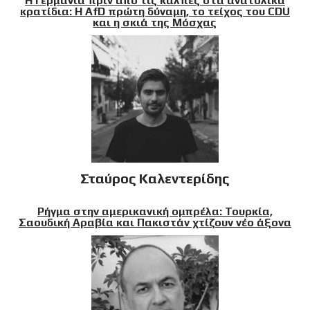
Η Γερμανία πριν από τις κάλπες στα ανατολικά
κρατίδια: Η AfD πρώτη δύναμη, το τείχος του CDU
και η σκιά της Μόσχας
Σταύρος Καλεντερίδης
Ρήγμα στην αμερικανική ομπρέλα: Τουρκία,
Σαουδική Αραβία και Πακιστάν χτίζουν νέο άξονα