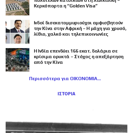
πολυτελών κατοικιών στη Χαλκιδική –
Κερκόπορτα η “Golden Visa”
Ινδοί δισεκατομμυριούχοι αμφισβητούν
την Κίνα στην Αφρική – Η μάχη για χρυσό,
λίθιο, χαλκό και τηλεπικοινωνίες
Η Ινδία επενδύει 166 εκατ. δολάρια σε
κρίσιμα ορυκτά – Στόχος η απεξάρτηση
από την Κίνα
Περισσότερα για ΟΙΚΟΝΟΜΙΑ
ΙΣΤΟΡΙΑ