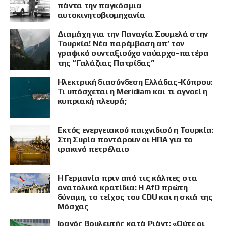
πάντα την παγκόσμια
αυτοκινητοβιομηχανία
Διαμάχη για την Παναγία Σουμελά στην
Τουρκία! Νέα παρέμβαση απ’ τον
γραφικό συνταξιούχο ναύαρχο-πατέρα
της “Γαλάζιας Πατρίδας”
Ηλεκτρική διασύνδεση Ελλάδας-Κύπρου:
Τι υπόσχεται η Meridiam και τι αγνοεί η
κυπριακή πλευρά;
Εκτός ενεργειακού παιχνιδιού η Τουρκία:
Στη Συρία ποντάρουν οι ΗΠΑ για το
ιρακινό πετρέλαιο
Η Γερμανία πριν από τις κάλπες στα
ΠΡΟΒΟΛΗ
ανατολικά κρατίδια: Η AfD πρώτη
δύναμη, το τείχος του CDU και η σκιά της
Μόσχας
Ιρανός βουλευτής κατά Ριάντ: «Ούτε οι