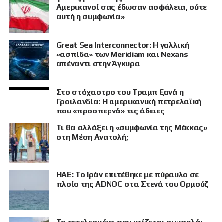
Αμερικανοί σας έδωσαν ασφάλεια, ούτε
αυτή η συμφωνία»
Great Sea Interconnector: Η γαλλική
«ασπίδα» των Meridiam και Nexans
απέναντι στην Άγκυρα
Στο στόχαστρο του Τραμπ ξανά η
Γροιλανδία: Η αμερικανική πετρελαϊκή
που «προσπερνά» τις άδειες
Τι θα αλλάξει η «συμφωνία της Μέκκας»
στη Μέση Ανατολή;
ΗΑΕ: Το Ιράν επιτέθηκε με πύραυλο σε
πλοίο της ADNOC στα Στενά του Ορμούζ
Το τετελεσμένο που χτίζεται σιωπηλά: