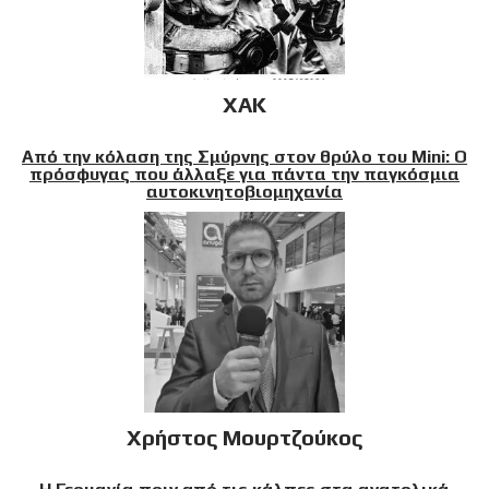
XAK
Από την κόλαση της Σμύρνης στον θρύλο του Mini: Ο
πρόσφυγας που άλλαξε για πάντα την παγκόσμια
αυτοκινητοβιομηχανία
Χρήστος Μουρτζούκος