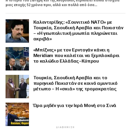
Η ιστορία του Σωτήρη και της Ανδρούλας περικλείει πολλά στοιχεία
μιας εποχής 52 χρόνια πριν, αλλά και πολλά από όσα...
Καλεντερίδης: «Σουνιτικό ΝΑΤΟ» με
Τουρκία, Σαουδική Αραβία και Πακιστάν
– «Η γεωπολιτική μυωπία πληρώνεται
ακριβά»
«Μπίζνες» με τον Ερντογάν κάνει η
Meridiam που καλείται να ξεμπλοκάρει
το καλώδιο Ελλάδας–Κύπρου
Τουρκία, Σαουδική Αραβία και το
πυρηνικό Πακιστάν σε κοινό αμυντικό
μέτωπο – Η «σκιά» της τρομοκρατίας
Ώρα μηδέν για την Ιερά Μονή στο Σινά
ΔΙΑΦΉΜΙΣΗ