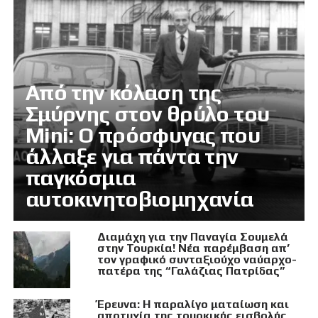
Από την κόλαση της
Σμύρνης στον θρύλο του
Mini: Ο πρόσφυγας που
άλλαξε για πάντα την
παγκόσμια
αυτοκινητοβιομηχανία
Διαμάχη για την Παναγία Σουμελά
στην Τουρκία! Νέα παρέμβαση απ’
τον γραφικό συνταξιούχο ναύαρχο-
πατέρα της “Γαλάζιας Πατρίδας”
Έρευνα: Η παραλίγο ματαίωση και
αποτυχία της τουρκικής εισβολής