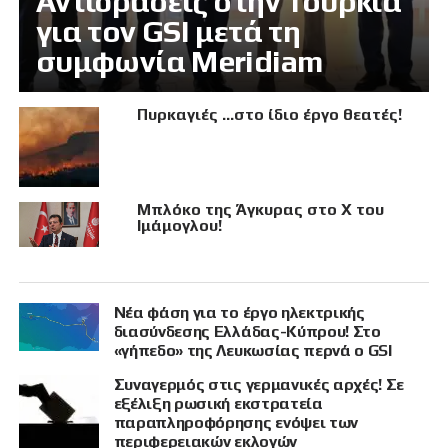
Αντιδράσεις στην Τουρκία
για τον GSI μετά τη
συμφωνία Meridiam
Πυρκαγιές …στο ίδιο έργο θεατές!
Μπλόκο της Άγκυρας στο X του
Ιμάμογλου!
Νέα φάση για το έργο ηλεκτρικής
διασύνδεσης Ελλάδας-Κύπρου! Στο
«γήπεδο» της Λευκωσίας περνά ο GSI
Συναγερμός στις γερμανικές αρχές! Σε
εξέλιξη ρωσική εκστρατεία
παραπληροφόρησης ενόψει των
περιφερειακών εκλογών