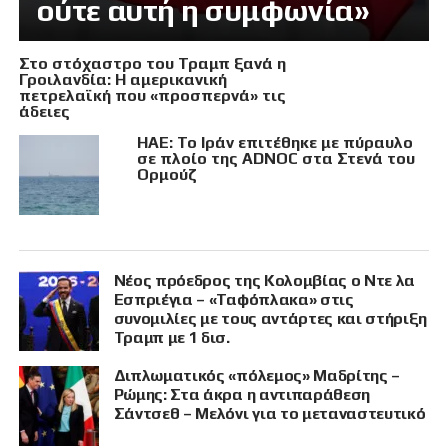
ούτε αυτή η συμφωνία»
Στο στόχαστρο του Τραμπ ξανά η
Γροιλανδία: Η αμερικανική
πετρελαϊκή που «προσπερνά» τις
άδειες
ΗΑΕ: Το Ιράν επιτέθηκε με πύραυλο
σε πλοίο της ADNOC στα Στενά του
Ορμούζ
Νέος πρόεδρος της Κολομβίας ο Ντε λα
Εσπριέγια – «Ταφόπλακα» στις
συνομιλίες με τους αντάρτες και στήριξη
Τραμπ με 1 δισ.
Διπλωματικός «πόλεμος» Μαδρίτης –
Ρώμης: Στα άκρα η αντιπαράθεση
Σάντσεθ – Μελόνι για το μεταναστευτικό