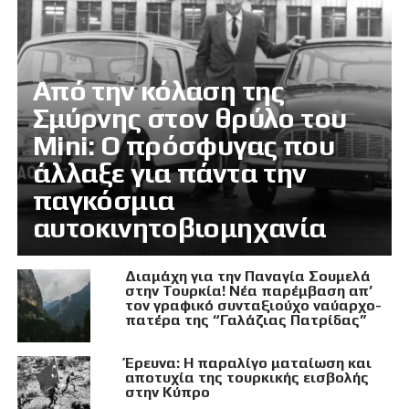
Από την κόλαση της
Σμύρνης στον θρύλο του
Mini: Ο πρόσφυγας που
άλλαξε για πάντα την
παγκόσμια
αυτοκινητοβιομηχανία
Διαμάχη για την Παναγία Σουμελά
στην Τουρκία! Νέα παρέμβαση απ’
τον γραφικό συνταξιούχο ναύαρχο-
πατέρα της “Γαλάζιας Πατρίδας”
Έρευνα: Η παραλίγο ματαίωση και
αποτυχία της τουρκικής εισβολής
στην Κύπρο