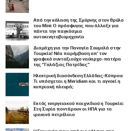
Από την κόλαση της Σμύρνης στον θρύλο
του Mini: Ο πρόσφυγας που άλλαξε για
πάντα την παγκόσμια
αυτοκινητοβιομηχανία
Διαμάχη για την Παναγία Σουμελά στην
Τουρκία! Νέα παρέμβαση απ’ τον
γραφικό συνταξιούχο ναύαρχο-πατέρα
της “Γαλάζιας Πατρίδας”
Ηλεκτρική διασύνδεση Ελλάδας-Κύπρου:
Τι υπόσχεται η Meridiam και τι αγνοεί η
κυπριακή πλευρά;
Εκτός ενεργειακού παιχνιδιού η Τουρκία:
ΠΡΟΒΟΛΗ
Στη Συρία ποντάρουν οι ΗΠΑ για το
ιρακινό πετρέλαιο