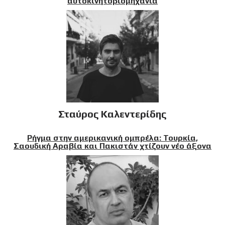
αυτοκινητοβιομηχανία
Σταύρος Καλεντερίδης
Ρήγμα στην αμερικανική ομπρέλα: Τουρκία,
Σαουδική Αραβία και Πακιστάν χτίζουν νέο άξονα