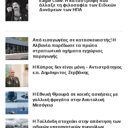
Eagle Claw: Η καταστροφή που
άλλαξε τη φιλοσοφία των Ειδικών
Δυνάμεων των ΗΠΑ
Από εισαγωγέας σε κατασκευαστής! Η
Αλβανία παρέδωσε τα πρώτα
στρατιωτικά οχήματα εγχώριας
παραγωγής
Η Κύπρος δεν είναι μόνη – Αντιστράτηγος
ε.α. Δημόκριτος Ζερβάκης
Η Εθνική Φρουρά σε κοινές ασκήσεις με
γαλλική φρεγάτα στην Ανατολική
Μεσόγειο
Η Ταϊλάνδη στοχεύει στην απόκτηση των
ινδικών υπερηχητικών πυραύλων