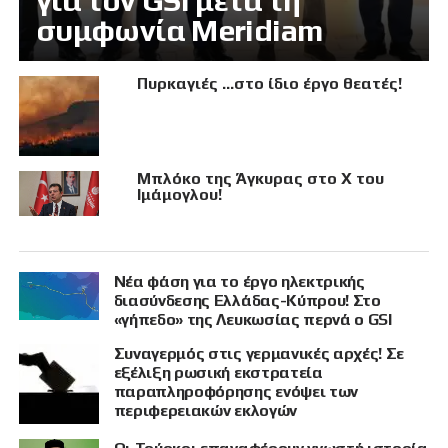
για τον GSI μετά τη
συμφωνία Meridiam
Πυρκαγιές …στο ίδιο έργο θεατές!
Μπλόκο της Άγκυρας στο X του
Ιμάμογλου!
Νέα φάση για το έργο ηλεκτρικής
διασύνδεσης Ελλάδας-Κύπρου! Στο
«γήπεδο» της Λευκωσίας περνά ο GSI
Συναγερμός στις γερμανικές αρχές! Σε
εξέλιξη ρωσική εκστρατεία
παραπληροφόρησης ενόψει των
περιφερειακών εκλογών