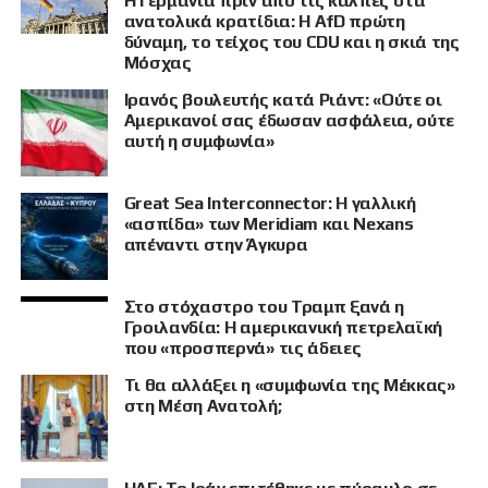
Η Γερμανία πριν από τις κάλπες στα
ανατολικά κρατίδια: Η AfD πρώτη
δύναμη, το τείχος του CDU και η σκιά της
Μόσχας
Ιρανός βουλευτής κατά Ριάντ: «Ούτε οι
Αμερικανοί σας έδωσαν ασφάλεια, ούτε
αυτή η συμφωνία»
Great Sea Interconnector: Η γαλλική
«ασπίδα» των Meridiam και Nexans
απέναντι στην Άγκυρα
Στο στόχαστρο του Τραμπ ξανά η
Γροιλανδία: Η αμερικανική πετρελαϊκή
που «προσπερνά» τις άδειες
Τι θα αλλάξει η «συμφωνία της Μέκκας»
στη Μέση Ανατολή;