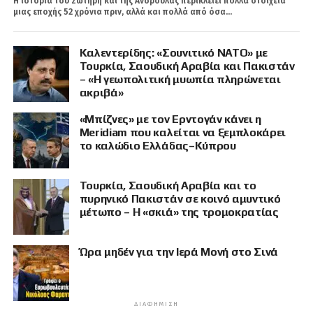
Η ιστορία του Σωτήρη και της Ανδρούλας περικλείει πολλά στοιχεία
μιας εποχής 52 χρόνια πριν, αλλά και πολλά από όσα...
Καλεντερίδης: «Σουνιτικό ΝΑΤΟ» με
Τουρκία, Σαουδική Αραβία και Πακιστάν
– «Η γεωπολιτική μυωπία πληρώνεται
ακριβά»
«Μπίζνες» με τον Ερντογάν κάνει η
Meridiam που καλείται να ξεμπλοκάρει
το καλώδιο Ελλάδας–Κύπρου
Τουρκία, Σαουδική Αραβία και το
πυρηνικό Πακιστάν σε κοινό αμυντικό
μέτωπο – Η «σκιά» της τρομοκρατίας
Ώρα μηδέν για την Ιερά Μονή στο Σινά
ΔΙΑΦΉΜΙΣΗ