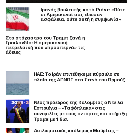
Ιρανός βουλευτής κατά Ριάντ: «Ούτε
οι Αμερικανοί σας έδωσαν
ασφάλεια, ούτε αυτή η συμφωνία»
Στο στόχαστρο του Τραμπ ξανά η
Γροιλανδία: Η αμερικανική
πετρελαϊκή που «προσπερνά» τις
άδειες
ΗΑΕ: Το Ιράν επιτέθηκε με πύραυλο σε
πλοίο της ADNOC στα Στενά του Ορμούζ
Νέος πρόεδρος της Κολομβίας ο Ντε λα
Εσπριέγια – «Ταφόπλακα» στις
συνομιλίες με τους αντάρτες και στήριξη
Τραμπ με 1 δισ.
Διπλωματικός «πόλεμος» Μαδρίτης –