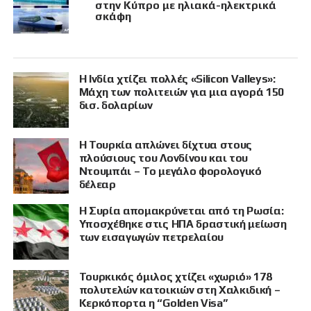
στην Κύπρο με ηλιακά-ηλεκτρικά
σκάφη
Η Ινδία χτίζει πολλές «Silicon Valleys»:
Μάχη των πολιτειών για μια αγορά 150
δισ. δολαρίων
Η Τουρκία απλώνει δίχτυα στους
πλούσιους του Λονδίνου και του
Ντουμπάι – Το μεγάλο φορολογικό
δέλεαρ
Η Συρία απομακρύνεται από τη Ρωσία:
Υποσχέθηκε στις ΗΠΑ δραστική μείωση
των εισαγωγών πετρελαίου
Τουρκικός όμιλος χτίζει «χωριό» 178
πολυτελών κατοικιών στη Χαλκιδική –
Κερκόπορτα η “Golden Visa”