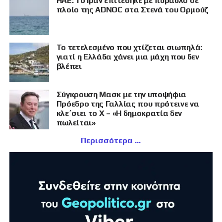
ΗΑΕ: Το Ιράν επιτέθηκε με πύραυλο σε
πλοίο της ADNOC στα Στενά του Ορμούζ
Το τετελεσμένο που χτίζεται σιωπηλά:
γιατί η Ελλάδα χάνει μια μάχη που δεν
βλέπει
Σύγκρουση Μασκ με την υποψήφια
Πρόεδρο της Γαλλίας που πρότεινε να
κλε΄σιει το X – «Η δημοκρατία δεν
πωλείται»
Περισσότερα