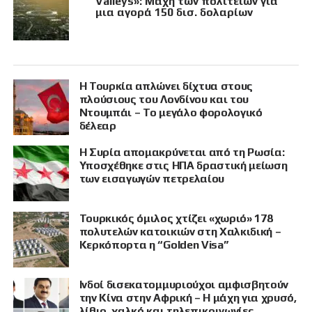
Valleys»: Μάχη των πολιτειών για
μια αγορά 150 δισ. δολαρίων
Η Τουρκία απλώνει δίχτυα στους
πλούσιους του Λονδίνου και του
Ντουμπάι – Το μεγάλο φορολογικό
δέλεαρ
Η Συρία απομακρύνεται από τη Ρωσία:
Υποσχέθηκε στις ΗΠΑ δραστική μείωση
των εισαγωγών πετρελαίου
Τουρκικός όμιλος χτίζει «χωριό» 178
πολυτελών κατοικιών στη Χαλκιδική –
Κερκόπορτα η “Golden Visa”
Ινδοί δισεκατομμυριούχοι αμφισβητούν
την Κίνα στην Αφρική – Η μάχη για χρυσό,
λίθιο, χαλκό και τηλεπικοινωνίες