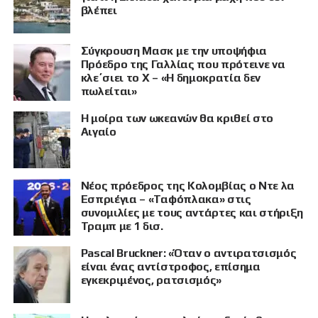
βλέπει
Σύγκρουση Μασκ με την υποψήφια
Πρόεδρο της Γαλλίας που πρότεινε να
κλε΄σιει το X – «Η δημοκρατία δεν
πωλείται»
Η μοίρα των ωκεανών θα κριθεί στο
Αιγαίο
Νέος πρόεδρος της Κολομβίας ο Ντε λα
Εσπριέγια – «Ταφόπλακα» στις
συνομιλίες με τους αντάρτες και στήριξη
Τραμπ με 1 δισ.
Pascal Bruckner: «Όταν ο αντιρατσισμός
είναι ένας αντίστροφος, επίσημα
εγκεκριμένος, ρατσισμός»