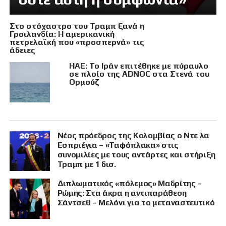
Στο στόχαστρο του Τραμπ ξανά η
Γροιλανδία: Η αμερικανική
πετρελαϊκή που «προσπερνά» τις
άδειες
ΗΑΕ: Το Ιράν επιτέθηκε με πύραυλο
σε πλοίο της ADNOC στα Στενά του
Ορμούζ
Νέος πρόεδρος της Κολομβίας ο Ντε λα
Εσπριέγια – «Ταφόπλακα» στις
συνομιλίες με τους αντάρτες και στήριξη
Τραμπ με 1 δισ.
Διπλωματικός «πόλεμος» Μαδρίτης –
Ρώμης: Στα άκρα η αντιπαράθεση
Σάντσεθ – Μελόνι για το μεταναστευτικό