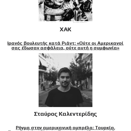
XAK
Ιρανός βουλευτής κατά Ριάντ: «Ούτε οι Αμερικανοί
σας έδωσαν ασφάλεια, ούτε αυτή η συμφωνία»
Σταύρος Καλεντερίδης
Ρήγμα στην αμερικανική ομπρέλα: Τουρκία,