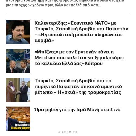
Η ιστορία του Σωτήρη και της Ανδρούλας περικλείει πολλά στοιχεία
μιας εποχής 52 χρόνια πριν, αλλά και πολλά από όσα...
Καλεντερίδης: «Σουνιτικό ΝΑΤΟ» με
Τουρκία, Σαουδική Αραβία και Πακιστάν
– «Η γεωπολιτική μυωπία πληρώνεται
ακριβά»
«Μπίζνες» με τον Ερντογάν κάνει η
Meridiam που καλείται να ξεμπλοκάρει
το καλώδιο Ελλάδας–Κύπρου
Τουρκία, Σαουδική Αραβία και το
πυρηνικό Πακιστάν σε κοινό αμυντικό
μέτωπο – Η «σκιά» της τρομοκρατίας
Ώρα μηδέν για την Ιερά Μονή στο Σινά
ΔΙΑΦΉΜΙΣΗ