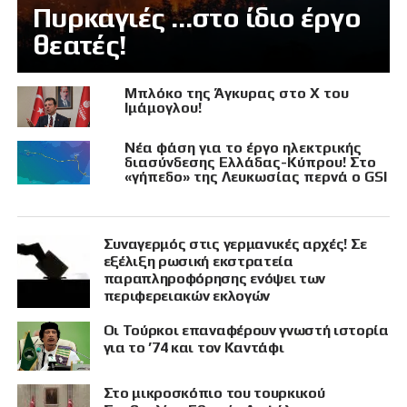
Πυρκαγιές …στο ίδιο έργο
θεατές!
Μπλόκο της Άγκυρας στο X του
Ιμάμογλου!
Νέα φάση για το έργο ηλεκτρικής
διασύνδεσης Ελλάδας-Κύπρου! Στο
«γήπεδο» της Λευκωσίας περνά ο GSI
Συναγερμός στις γερμανικές αρχές! Σε
εξέλιξη ρωσική εκστρατεία
παραπληροφόρησης ενόψει των
περιφερειακών εκλογών
Οι Τούρκοι επαναφέρουν γνωστή ιστορία
για το ’74 και τον Καντάφι
Στο μικροσκόπιο του τουρκικού