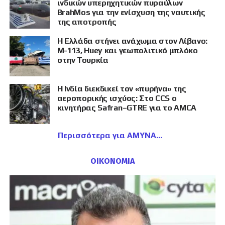
ινδικών υπερηχητικών πυραύλων
BrahMos για την ενίσχυση της ναυτικής
της αποτροπής
Η Ελλάδα στήνει ανάχωμα στον Λίβανο:
M-113, Huey και γεωπολιτικό μπλόκο
στην Τουρκία
Η Ινδία διεκδικεί τον «πυρήνα» της
αεροπορικής ισχύος: Στο CCS ο
κινητήρας Safran–GTRE για το AMCA
Περισσότερα για ΑΜΥΝΑ
ΟΙΚΟΝΟΜΙΑ