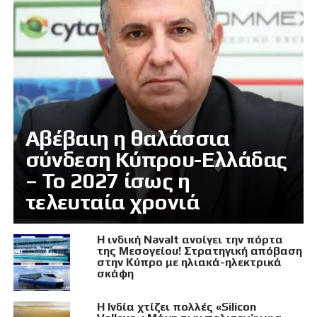
Αβέβαιη η θαλάσσια
σύνδεση Κύπρου-Ελλάδας
– Το 2027 ίσως η
τελευταία χρονιά
Η ινδική Navalt ανοίγει την πόρτα
της Μεσογείου! Στρατηγική απόβαση
στην Κύπρο με ηλιακά-ηλεκτρικά
σκάφη
Η Ινδία χτίζει πολλές «Silicon