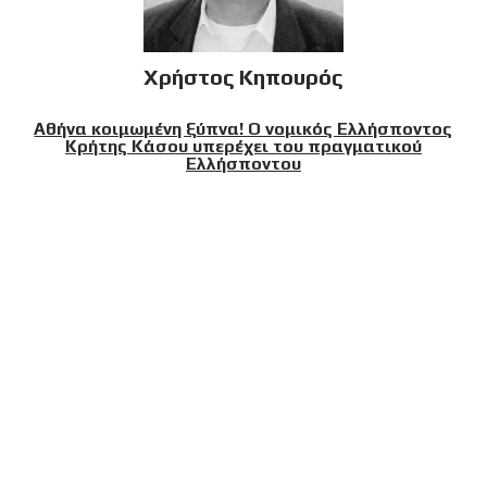
Χρήστος Κηπουρός
Αθήνα κοιμωμένη ξύπνα! Ο νομικός Ελλήσποντος
Κρήτης Κάσου υπερέχει του πραγματικού
Ελλήσποντου