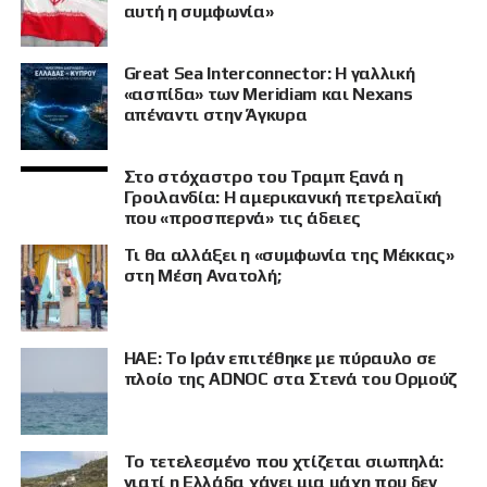
αυτή η συμφωνία»
Great Sea Interconnector: Η γαλλική
«ασπίδα» των Meridiam και Nexans
απέναντι στην Άγκυρα
Στο στόχαστρο του Τραμπ ξανά η
Γροιλανδία: Η αμερικανική πετρελαϊκή
που «προσπερνά» τις άδειες
Τι θα αλλάξει η «συμφωνία της Μέκκας»
στη Μέση Ανατολή;
ΗΑΕ: Το Ιράν επιτέθηκε με πύραυλο σε
πλοίο της ADNOC στα Στενά του Ορμούζ
ΠΡΟΒΟΛΗ
Το τετελεσμένο που χτίζεται σιωπηλά:
γιατί η Ελλάδα χάνει μια μάχη που δεν