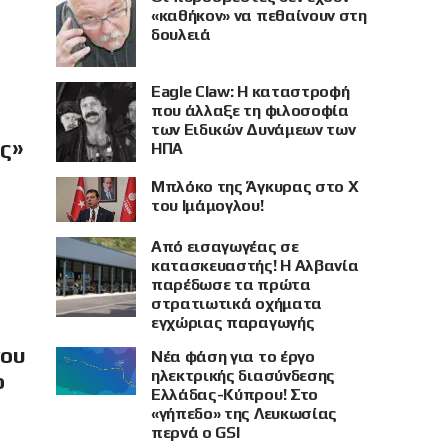
«καθήκον» να πεθαίνουν στη
δουλειά
Eagle Claw: Η καταστροφή
που άλλαξε τη φιλοσοφία
των Ειδικών Δυνάμεων των
ής»
ΗΠΑ
Μπλόκο της Άγκυρας στο X
του Ιμάμογλου!
Από εισαγωγέας σε
κατασκευαστής! Η Αλβανία
παρέδωσε τα πρώτα
στρατιωτικά οχήματα
εγχώριας παραγωγής
νου
Νέα φάση για το έργο
ηλεκτρικής διασύνδεσης
ο
Ελλάδας-Κύπρου! Στο
«γήπεδο» της Λευκωσίας
περνά ο GSI