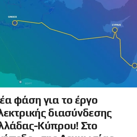
έα φάση για το έργο
λεκτρικής διασύνδεσης
λλάδας-Κύπρου! Στο