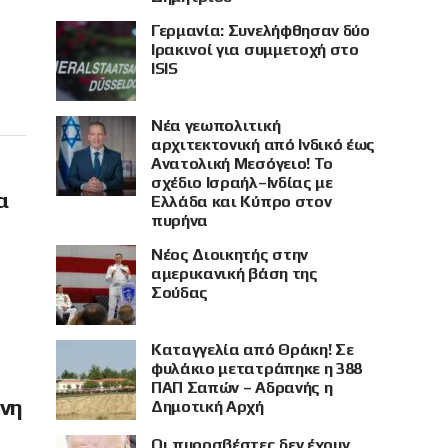
Γερμανία: Συνελήφθησαν δύο
Ιρακινοί για συμμετοχή στο
ISIS
Νέα γεωπολιτική
αρχιτεκτονική από Ινδικό έως
Ανατολική Μεσόγειο! Το
σχέδιο Ισραήλ–Ινδίας με
α
Ελλάδα και Κύπρο στον
πυρήνα
Νέος Διοικητής στην
αμερικανική βάση της
Σούδας
Καταγγελία από Θράκη! Σε
φυλάκιο μετατράπηκε η 388
ΠΑΠ Σαπών – Αδρανής η
όνη
Δημοτική Αρχή
Οι πυροσβέστες δεν έχουν