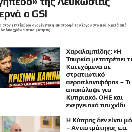
γήπεδο» της Λευκωσίας
ερνά ο GSI
 στον Σεπτέμβριο αναμένεται η επιστροφή του έργου στο πεδίο μετά από
όν δύο χρόνια στασιμότητας.
Χαραλαμπίδης: «Η
Τουρκία μετατρέπει τ
Κατεχόμενα σε
στρατιωτικό
αεροπλανοφόρο» – Τι
αποκάλυψε για
Κυπριακό, ΟΗΕ και
ενεργειακό παιχνίδι
Η Κύπρος δεν είναι μ
– Αντιστράτηγος ε.α.