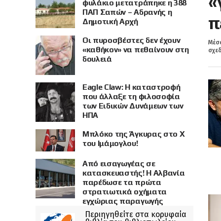
«
φυλάκιο μετατράπηκε η 388
ΠΑΠ Σαπών – Αδρανής η
π
Δημοτική Αρχή
Οι πυροσβέστες δεν έχουν
Μέσα
«καθήκον» να πεθαίνουν στη
σχεδ
δουλειά
Eagle Claw: Η καταστροφή
που άλλαξε τη φιλοσοφία
των Ειδικών Δυνάμεων των
ΗΠΑ
Μπλόκο της Άγκυρας στο X
του Ιμάμογλου!
Από εισαγωγέας σε
κατασκευαστής! Η Αλβανία
παρέδωσε τα πρώτα
στρατιωτικά οχήματα
εγχώριας παραγωγής
Περιηγηθείτε στα κορυφαία