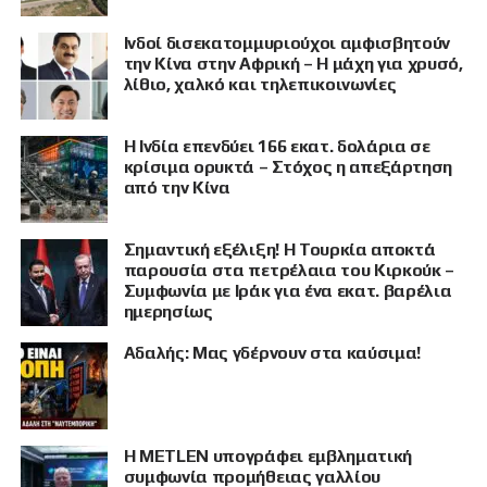
Ινδοί δισεκατομμυριούχοι αμφισβητούν
την Κίνα στην Αφρική – Η μάχη για χρυσό,
λίθιο, χαλκό και τηλεπικοινωνίες
Η Ινδία επενδύει 166 εκατ. δολάρια σε
κρίσιμα ορυκτά – Στόχος η απεξάρτηση
από την Κίνα
Σημαντική εξέλιξη! Η Τουρκία αποκτά
παρουσία στα πετρέλαια του Κιρκούκ –
Συμφωνία με Ιράκ για ένα εκατ. βαρέλια
ημερησίως
Αδαλής: Μας γδέρνουν στα καύσιμα!
Η METLEN υπογράφει εμβληματική
συμφωνία προμήθειας γαλλίου