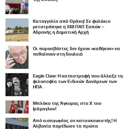
Καταγγελία από Θράκη! Σε φυλάκιο
μετατράπηκε η 388 ΠΑΠ Σαπών –
Αδρανής η Δημοτική Αρχή
Οι πυροσβέστες δεν έχουν «καθήκον» να
ΠΡΟΒΟΛΗ
πεθαίνουν στη δουλειά
Eagle Claw: Η καταστροφή που άλλαξε τη
φιλοσοφία των Ειδικών Δυνάμεων των
ΗΠΑ
Μπλόκο της Άγκυρας στο X του
Ιμάμογλου!
Από εισαγωγέας σε κατασκευαστής! Η
Αλβανία παρέδωσε τα πρώτα