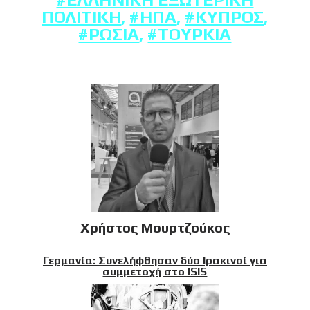
ΠΟΛΙΤΙΚΉ
,
#ΗΠΑ
,
#ΚΎΠΡΟΣ
,
#ΡΩΣΊΑ
,
#ΤΟΥΡΚΊΑ
Χρήστος Μουρτζούκος
Γερμανία: Συνελήφθησαν δύο Ιρακινοί για
συμμετοχή στο ISIS