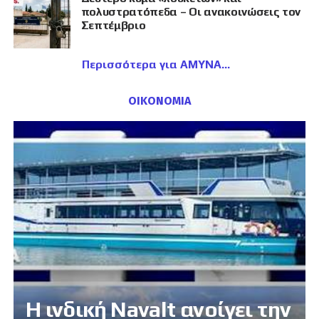
πολυστρατόπεδα – Οι ανακοινώσεις τον
Σεπτέμβριο
Περισσότερα για ΑΜΥΝΑ
ΟΙΚΟΝΟΜΙΑ
Η ινδική Navalt ανοίγει την