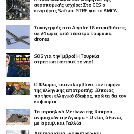
αεροπορικής ισχύος: Στο CCS ο
κινητήρας Safran–GTRE για το AMCA
Συναγερμός στο Αιγαίο: 18 παραβιάσεις
σε 24 ώρες από τέσσερα τουρκικά
drones
SOS για την Ίμβρο! Η Τουρκία
στρατιωτικοποιεί το νησί
Ο Φλώρος επαναλαμβάνει τον πυρήνα
της ελληνικής αποτροπής: «Όποιος
πατήσει ελληνικό έδαφος, πρώτα θα τον
κάψουμε»
Τα ισραηλινά Merkava της Κύπρου
ανησυχούν την Άγκυρα – Ο νέος άξονας
με Ισραήλ και Γαλλία
Δεύτερο κύμα «λουκέτων» και