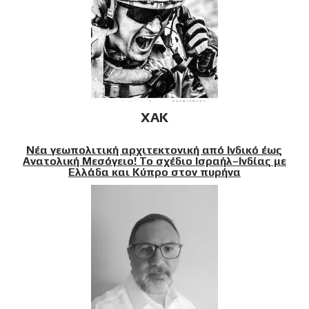
XAK
Νέα γεωπολιτική αρχιτεκτονική από Ινδικό έως
Ανατολική Μεσόγειο! Το σχέδιο Ισραήλ–Ινδίας με
Ελλάδα και Κύπρο στον πυρήνα