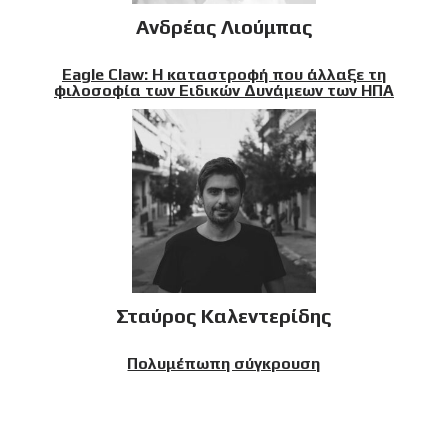
Ανδρέας Λιούμπας
Eagle Claw: Η καταστροφή που άλλαξε τη
φιλοσοφία των Ειδικών Δυνάμεων των ΗΠΑ
Σταύρος Καλεντερίδης
Πολυμέπωπη σύγκρουση