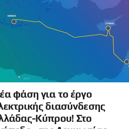
έα φάση για το έργο
λεκτρικής διασύνδεσης
λλάδας-Κύπρου! Στο