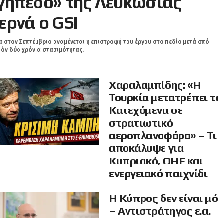
γήπεδο» της Λευκωσίας
ερνά ο GSI
 στον Σεπτέμβριο αναμένεται η επιστροφή του έργου στο πεδίο μετά από
όν δύο χρόνια στασιμότητας.
Χαραλαμπίδης: «Η
Τουρκία μετατρέπει τ
Κατεχόμενα σε
στρατιωτικό
αεροπλανοφόρο» – Τι
αποκάλυψε για
Κυπριακό, ΟΗΕ και
ενεργειακό παιχνίδι
Η Κύπρος δεν είναι μ
– Αντιστράτηγος ε.α.