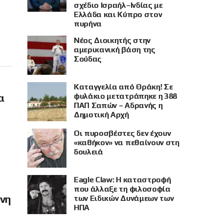
σχέδιο Ισραήλ–Ινδίας με
Ελλάδα και Κύπρο στον
πυρήνα
Νέος Διοικητής στην
αμερικανική βάση της
Σούδας
Καταγγελία από Θράκη! Σε
φυλάκιο μετατράπηκε η 388
α
ΠΑΠ Σαπών – Αδρανής η
Δημοτική Αρχή
Οι πυροσβέστες δεν έχουν
«καθήκον» να πεθαίνουν στη
δουλειά
Eagle Claw: Η καταστροφή
που άλλαξε τη φιλοσοφία
όνη
των Ειδικών Δυνάμεων των
ΗΠΑ