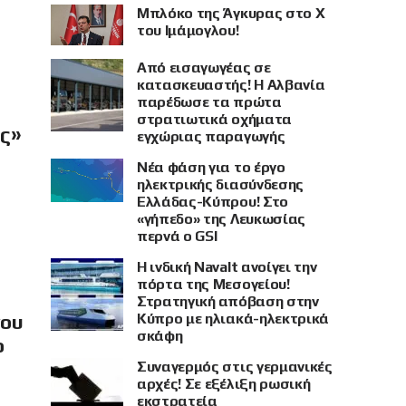
Μπλόκο της Άγκυρας στο X
του Ιμάμογλου!
Από εισαγωγέας σε
κατασκευαστής! Η Αλβανία
παρέδωσε τα πρώτα
στρατιωτικά οχήματα
ής»
εγχώριας παραγωγής
Νέα φάση για το έργο
ηλεκτρικής διασύνδεσης
Ελλάδας-Κύπρου! Στο
«γήπεδο» της Λευκωσίας
περνά ο GSI
Η ινδική Navalt ανοίγει την
πόρτα της Μεσογείου!
Στρατηγική απόβαση στην
Κύπρο με ηλιακά-ηλεκτρικά
νου
σκάφη
ο
Συναγερμός στις γερμανικές
αρχές! Σε εξέλιξη ρωσική
εκστρατεία