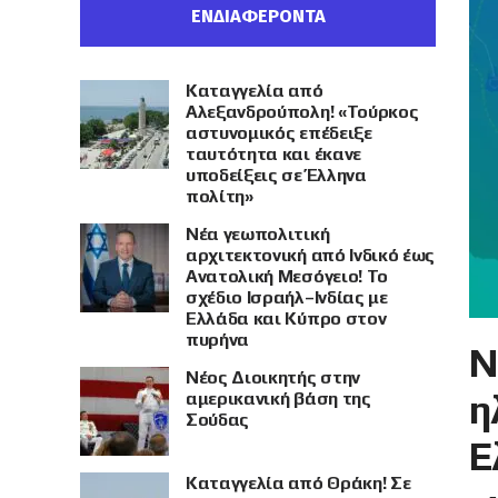
ΕΝΔΙΑΦΕΡΟΝΤΑ
Καταγγελία από
Αλεξανδρούπολη! «Τούρκος
αστυνομικός επέδειξε
ταυτότητα και έκανε
υποδείξεις σε Έλληνα
πολίτη»
Νέα γεωπολιτική
αρχιτεκτονική από Ινδικό έως
Ανατολική Μεσόγειο! Το
σχέδιο Ισραήλ–Ινδίας με
Ελλάδα και Κύπρο στον
πυρήνα
Ν
Νέος Διοικητής στην
η
αμερικανική βάση της
Σούδας
Ε
Καταγγελία από Θράκη! Σε