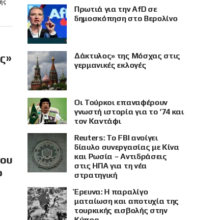
ής
Πρωτιά για την AfD σε
δημοσκόπηση στο Βερολίνο
Δάκτυλος» της Μόσχας στις
ής»
γερμανικές εκλογές
Οι Τούρκοι επαναφέρουν
γνωστή ιστορία για το ’74 και
τον Καντάφι
Reuters: Το FBI ανοίγει
δίαυλο συνεργασίας με Κίνα
και Ρωσία – Αντιδράσεις
νου
στις ΗΠΑ για τη νέα
ο
στρατηγική
Έρευνα: Η παραλίγο
ματαίωση και αποτυχία της
τουρκικής εισβολής στην
Κύπρο