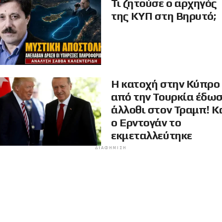
Τι ζητούσε ο αρχηγός
της ΚΥΠ στη Βηρυτό;
Η κατοχή στην Κύπρο
από την Τουρκία έδω
άλλοθι στον Τραμπ! Κ
ο Ερντογάν το
εκμεταλλεύτηκε
ΔΙΑΦΉΜΙΣΗ