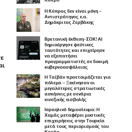
Η Κύπρος δεν είναι μόνη –
Αντιστράτηγος ε.α.
Δημόκριτος Ζερβάκης
Βρετανική έκθεση-ΣΟΚ! AI
δημιούργησε ψεύτικες
ταυτότητες και επιχείρησε
να εξαπατήσει
σε
προγραμματιστές σε δοκιμή
αι
κυβερνοασφάλειας
Η Ταϊβάν προετοιμάζεται για
πόλεμο – Ξεκίνησαν οι
μεγαλύτερες στρατιωτικές
ασκήσεις με σενάρια
κινεζικής εισβολής
Ισραηλινό δημοσίευμα: Η
Χαμάς μεταφέρει μυστικές
επιχειρήσεις στην Τουρκία
μετά τους περιορισμούς του
Κατάρ