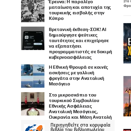
Έρευνα: Η παραλίγο
Στο 
Φρου
ματαίωση και αποτυχία της
τουρκικής εισβολής στην
Κύπρο
Βρετανική έκθεση-ΣΟΚ! AI
δημιούργησε ψεύτικες
ταυτότητες και επιχείρησε
να εξαπατήσει
προγραμματιστές σε δοκιμή
κυβερνοασφάλειας
Η Εθνική Φρουρά σε κοινές
ασκήσεις με γαλλική
φρεγάτα στην Ανατολική
Μεσόγειο
Στο μικροσκόπιο του
τουρκικού Συμβουλίου
Εθνικής Ασφάλειας
Ανατολική Μεσόγειος,
Ουκρανία και Μέση Ανατολή
Περιηγηθείτε στα κορυφαία
βιβλία του βιβλιοπωλείου