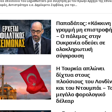
νέο επεισόδιο του LegalMatters μια συζήτηση με τον πρώην Αρχηγό της Εθνικ
ράς, Αντιστράτηγο ε.α. Δημόκριτο Ζερβάκη, για την...
Παπαδάτος: «Κόκκινη
γραμμή μη επιστροφ
– Ο πόλεμος στην
Ουκρανία οδεύει σε
ολοκληρωτική
σύγκρουση
Η Τουρκία απλώνει
δίχτυα στους
πλούσιους του Λονδί
και του Ντουμπάι – Τ
μεγάλο φορολογικό
δέλεαρ