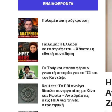
ΕΝΔΙΑΦΕΡΟΝΤΑ
Πολυμέπωπη σύγκρουση
Γιαλαμά: Η Ελλάδα
καταστρέφεται – Χάνεται η
εθνική συνείδηση
Οι Τούρκοι επαναφέρουν
γνωστή ιστορία για το ’74 και
τον Καντάφι
Η
Reuters: Το FBI ανοίγει
Α
δίαυλο συνεργασίας με Κίνα
και Ρωσία – Αντιδράσεις
στις ΗΠΑ για τη νέα
Ζ
στρατηγική