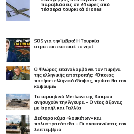
παραβιάσεις σε 24 ώρες από
τέσσερα τουρκικά drones
SOS για την Ίμβρο! Η Τουρκία
στρατιωτικοποιεί το νησί
Ο Φλώρος επαναλαμβάνει τον πυρήνα
της ελληνικής αποτροπής: «Όποιος
πατήσει ελληνικό έδαφος, πρώτα θα τον
κάψουμε»
Τα ισραηλινά Merkava της Κύπρου
ανησυχούν την Άγκυρα – Ο νέος άξονας
με Ισραήλ και Γαλλία
Δεύτερο κύμα «λουκέτων» και
πολυστρατόπεδα – Οι ανακοινώσεις τον
Σεπτέμβριο