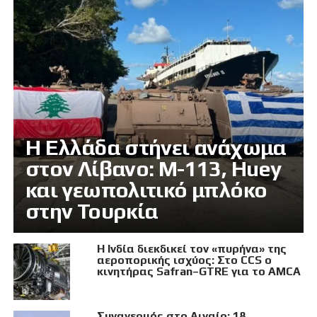
Η Ελλάδα στήνει ανάχωμα
στον Λίβανο: M-113, Huey
και γεωπολιτικό μπλόκο
στην Τουρκία
Η Ινδία διεκδικεί τον «πυρήνα» της
αεροπορικής ισχύος: Στο CCS ο
κινητήρας Safran–GTRE για το AMCA
Συναγερμός στο Αιγαίο: 18