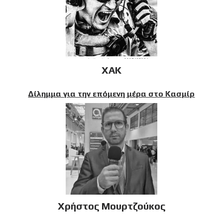
XAK
Δίλημμα για την επόμενη μέρα στο Κασμίρ
Χρήστος Μουρτζούκος