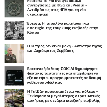
Reuters: Το FBI ανοίγει δίαυλο
συνεργασίας με Κίνα και Ρωσία –
Αντιδράσεις στις ΗΠΑ για τη νέα
στρατηγική
Έρευνα: Η παραλίγο ματαίωση και
αποτυχία της τουρκικής εισβολής στην
Κύπρο
Η Κύπρος δεν είναι μόνη – Αντιστράτηγος
ε.α. Δημόκριτος Ζερβάκης
Βρετανική έκθεση-ΣΟΚ! AI δημιούργησε
ψεύτικες ταυτότητες και επιχείρησε να
εξαπατήσει προγραμματιστές σε δοκιμή
κυβερνοασφάλειας
Η Ταϊβάν προετοιμάζεται για πόλεμο –
Ξεκίνησαν οι μεγαλύτερες στρατιωτικές
ασκήσεις με σενάρια κινεζικής εισβολής