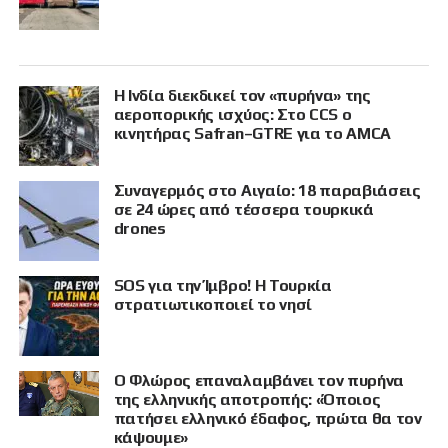
Η Ινδία διεκδικεί τον «πυρήνα» της
αεροπορικής ισχύος: Στο CCS ο
κινητήρας Safran–GTRE για το AMCA
Συναγερμός στο Αιγαίο: 18 παραβιάσεις
σε 24 ώρες από τέσσερα τουρκικά
drones
SOS για την Ίμβρο! Η Τουρκία
στρατιωτικοποιεί το νησί
Ο Φλώρος επαναλαμβάνει τον πυρήνα
της ελληνικής αποτροπής: «Όποιος
πατήσει ελληνικό έδαφος, πρώτα θα τον
κάψουμε»