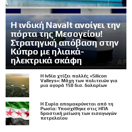
Η ινδική Navalt ανοίγει την
πόρτα της Μεσογείου!
Στρατηγική απόβαση στην
Κύπρο με ηλιακά-
ηλεκτρικά σκάφη
Η Ινδία χτίζει πολλές «Silicon
Valleys»: Μάχη των πολιτειών για
μια αγορά 150 δισ. δολαρίων
Η Συρία απομακρύνεται από τη
Ρωσία: Υποσχέθηκε στις ΗΠΑ
δραστική μείωση των εισαγωγών
πετρελαίου