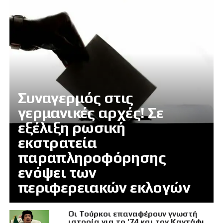
Συναγερμός στις
γερμανικές αρχές! Σε
εξέλιξη ρωσική
εκστρατεία
παραπληροφόρησης
ενόψει των
περιφερειακών εκλογών
Οι Τούρκοι επαναφέρουν γνωστή
ιστορία για το ’74 και τον Καντάφι