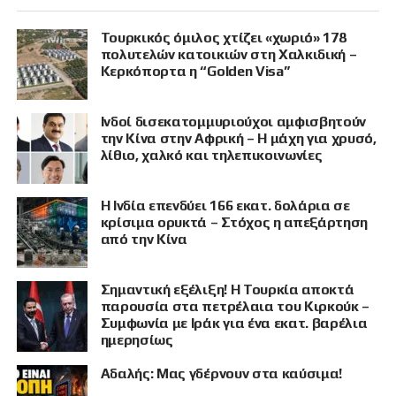
Τουρκικός όμιλος χτίζει «χωριό» 178
πολυτελών κατοικιών στη Χαλκιδική –
Κερκόπορτα η “Golden Visa”
Ινδοί δισεκατομμυριούχοι αμφισβητούν
την Κίνα στην Αφρική – Η μάχη για χρυσό,
λίθιο, χαλκό και τηλεπικοινωνίες
Η Ινδία επενδύει 166 εκατ. δολάρια σε
κρίσιμα ορυκτά – Στόχος η απεξάρτηση
από την Κίνα
Σημαντική εξέλιξη! Η Τουρκία αποκτά
παρουσία στα πετρέλαια του Κιρκούκ –
Συμφωνία με Ιράκ για ένα εκατ. βαρέλια
ημερησίως
Αδαλής: Μας γδέρνουν στα καύσιμα!