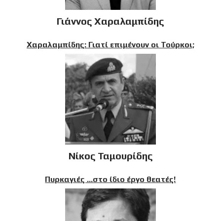
Γιάννος Χαραλαμπίδης
Χαραλαμπίδης: Γιατί επιμένουν οι Τούρκοι;
Νίκος Ταμουρίδης
Πυρκαγιές …στο ίδιο έργο θεατές!