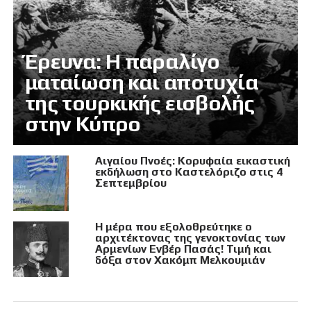
Έρευνα: Η παραλίγο
ματαίωση και αποτυχία
της τουρκικής εισβολής
στην Κύπρο
Αιγαίου Πνοές: Κορυφαία εικαστική
εκδήλωση στο Καστελόριζο στις 4
Σεπτεμβρίου
Η μέρα που εξολοθρεύτηκε ο
αρχιτέκτονας της γενοκτονίας των
Αρμενίων Ενβέρ Πασάς! Τιμή και
δόξα στον Χακόμπ Μελκουμιάν