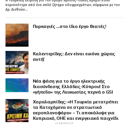
Η τουρκική επιμονή για τον δρόμο Άρσους–Πύλας κρύβει πολύ
περισσότερα από ένα απλό ζήτημα οδοφραγμάτων, σύμφωνα με τον
Δρ. Διεθνών...
Πυρκαγιές …στο ίδιο έργο θεατές!
Καλεντερίδης: Δεν είναι εικόνα χώρας
αυτή!
Νέα φάση για το έργο ηλεκτρικής
διασύνδεσης Ελλάδας-Κύπρου! Στο
«γήπεδο» της Λευκωσίας περνά ο GSI
Χαραλαμπίδης: «Η Τουρκία μετατρέπει
τα Κατεχόμενα σε στρατιωτικό
αεροπλανοφόρο» – Τι αποκάλυψε για
Κυπριακό, ΟΗΕ και ενεργειακό παιχνίδι
ΔΙΑΦΉΜΙΣΗ