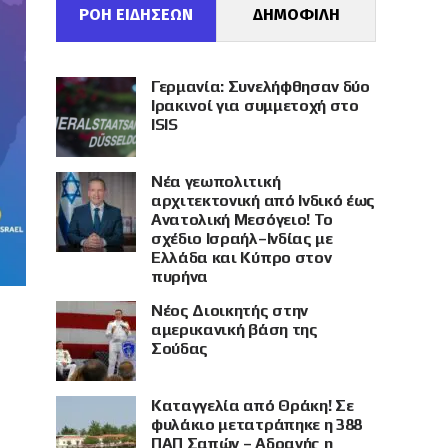
ΡΟΗ ΕΙΔΗΣΕΩΝ
ΔΗΜΟΦΙΛΗ
Γερμανία: Συνελήφθησαν δύο
Ιρακινοί για συμμετοχή στο
ISIS
Νέα γεωπολιτική
αρχιτεκτονική από Ινδικό έως
Ανατολική Μεσόγειο! Το
σχέδιο Ισραήλ–Ινδίας με
Ελλάδα και Κύπρο στον
πυρήνα
Νέος Διοικητής στην
αμερικανική βάση της
Σούδας
Καταγγελία από Θράκη! Σε
φυλάκιο μετατράπηκε η 388
ΠΑΠ Σαπών – Αδρανής η