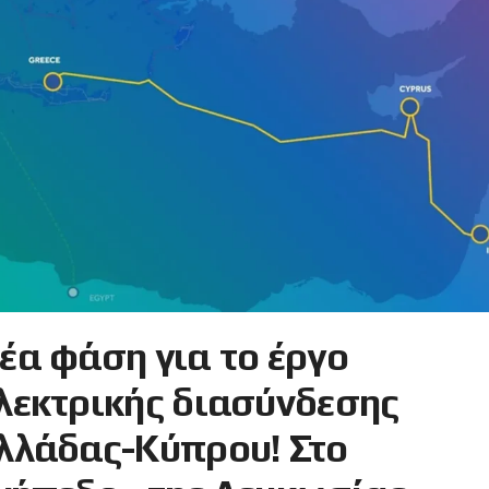
έα φάση για το έργο
λεκτρικής διασύνδεσης
λλάδας-Κύπρου! Στο