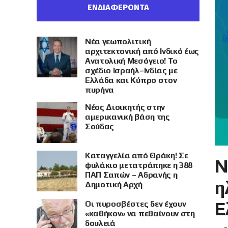
ΕΝΔΙΑΦΕΡΟΝΤΑ
Νέα γεωπολιτική
αρχιτεκτονική από Ινδικό έως
Ανατολική Μεσόγειο! Το
σχέδιο Ισραήλ–Ινδίας με
Ελλάδα και Κύπρο στον
πυρήνα
Νέος Διοικητής στην
αμερικανική βάση της
Σούδας
Καταγγελία από Θράκη! Σε
Ν
φυλάκιο μετατράπηκε η 388
ΠΑΠ Σαπών – Αδρανής η
η
Δημοτική Αρχή
Ε
Οι πυροσβέστες δεν έχουν
«καθήκον» να πεθαίνουν στη
δουλειά