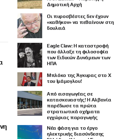
Δημοτική Αρχή
Οι πυροσβέστες δεν έχουν
«καθήκον» να πεθαίνουν στη
δουλειά
Eagle Claw: Η καταστροφή
που άλλαξε τη φιλοσοφία
των Ειδικών Δυνάμεων των
α
ΗΠΑ
Μπλόκο της Άγκυρας στο X
του Ιμάμογλου!
Από εισαγωγέας σε
κατασκευαστής! Η Αλβανία
παρέδωσε τα πρώτα
στρατιωτικά οχήματα
εγχώριας παραγωγής
όνη
Νέα φάση για το έργο
ηλεκτρικής διασύνδεσης