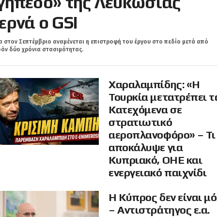
γήπεδο» της Λευκωσίας
ερνά ο GSI
 στον Σεπτέμβριο αναμένεται η επιστροφή του έργου στο πεδίο μετά από
όν δύο χρόνια στασιμότητας.
Χαραλαμπίδης: «Η
Τουρκία μετατρέπει τ
Κατεχόμενα σε
στρατιωτικό
αεροπλανοφόρο» – Τι
αποκάλυψε για
Κυπριακό, ΟΗΕ και
ενεργειακό παιχνίδι
Η Κύπρος δεν είναι μ
– Αντιστράτηγος ε.α.