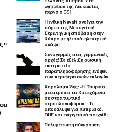
Ελλάδας-Κύπρου! Στο
«γήπεδο» της Λευκωσίας
περνά ο GSI
Η ινδική Navalt ανοίγει την
πόρτα της Μεσογείου!
Στρατηγική απόβαση στην
Κύπρο με ηλιακά-ηλεκτρικά
ής»
σκάφη
Συναγερμός στις γερμανικές
αρχές! Σε εξέλιξη ρωσική
εκστρατεία
παραπληροφόρησης ενόψει
των περιφερειακών εκλογών
Χαραλαμπίδης: «Η Τουρκία
μετατρέπει τα Κατεχόμενα
σε στρατιωτικό
αεροπλανοφόρο» – Τι
νου
αποκάλυψε για Κυπριακό,
ο
ΟΗΕ και ενεργειακό παιχνίδι
Πολυμέπωπη σύγκρουση