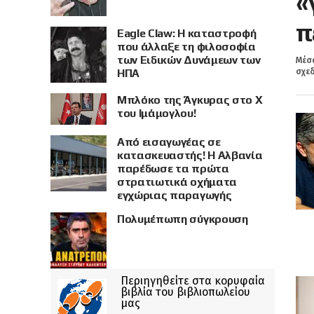
«
π
Eagle Claw: Η καταστροφή
που άλλαξε τη φιλοσοφία
των Ειδικών Δυνάμεων των
Μέσα
ΗΠΑ
σχεδ
Μπλόκο της Άγκυρας στο X
του Ιμάμογλου!
Από εισαγωγέας σε
κατασκευαστής! Η Αλβανία
παρέδωσε τα πρώτα
στρατιωτικά οχήματα
εγχώριας παραγωγής
Πολυμέπωπη σύγκρουση
Περιηγηθείτε στα κορυφαία
βιβλία του βιβλιοπωλείου
μας