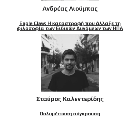
Ανδρέας Λιούμπας
Eagle Claw: Η καταστροφή που άλλαξε τη
φιλοσοφία των Ειδικών Δυνάμεων των ΗΠΑ
Σταύρος Καλεντερίδης
Πολυμέπωπη σύγκρουση