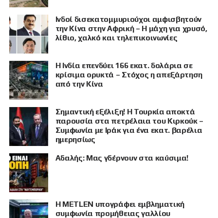
Ινδοί δισεκατομμυριούχοι αμφισβητούν
την Κίνα στην Αφρική – Η μάχη για χρυσό,
λίθιο, χαλκό και τηλεπικοινωνίες
Η Ινδία επενδύει 166 εκατ. δολάρια σε
κρίσιμα ορυκτά – Στόχος η απεξάρτηση
από την Κίνα
Σημαντική εξέλιξη! Η Τουρκία αποκτά
παρουσία στα πετρέλαια του Κιρκούκ –
Συμφωνία με Ιράκ για ένα εκατ. βαρέλια
ημερησίως
Αδαλής: Μας γδέρνουν στα καύσιμα!
Η METLEN υπογράφει εμβληματική
συμφωνία προμήθειας γαλλίου