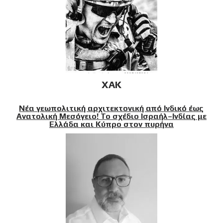
XAK
Νέα γεωπολιτική αρχιτεκτονική από Ινδικό έως
Ανατολική Μεσόγειο! Το σχέδιο Ισραήλ–Ινδίας με
Ελλάδα και Κύπρο στον πυρήνα