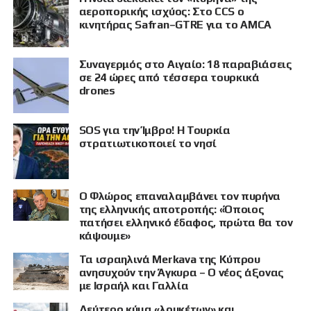
αεροπορικής ισχύος: Στο CCS ο
κινητήρας Safran–GTRE για το AMCA
Συναγερμός στο Αιγαίο: 18 παραβιάσεις
σε 24 ώρες από τέσσερα τουρκικά
drones
SOS για την Ίμβρο! Η Τουρκία
στρατιωτικοποιεί το νησί
Ο Φλώρος επαναλαμβάνει τον πυρήνα
της ελληνικής αποτροπής: «Όποιος
πατήσει ελληνικό έδαφος, πρώτα θα τον
κάψουμε»
Τα ισραηλινά Merkava της Κύπρου
ανησυχούν την Άγκυρα – Ο νέος άξονας
με Ισραήλ και Γαλλία
Δεύτερο κύμα «λουκέτων» και