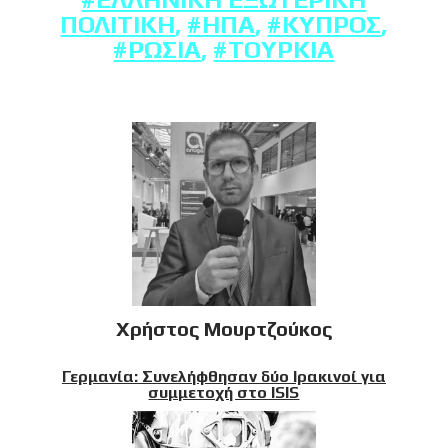
ΠΟΛΙΤΙΚΉ
,
#ΗΠΑ
,
#ΚΎΠΡΟΣ
,
#ΡΩΣΊΑ
,
#ΤΟΥΡΚΊΑ
Χρήστος Μουρτζούκος
Γερμανία: Συνελήφθησαν δύο Ιρακινοί για
συμμετοχή στο ISIS