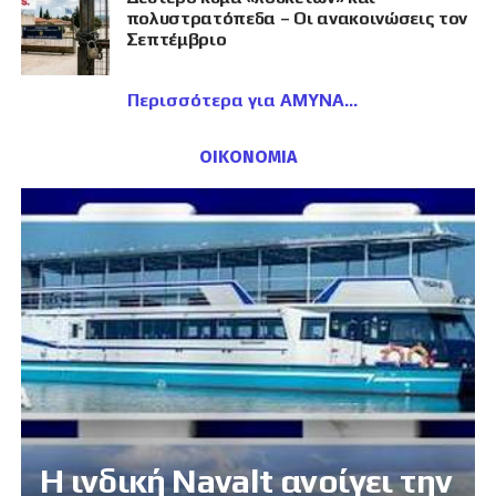
πολυστρατόπεδα – Οι ανακοινώσεις τον
Σεπτέμβριο
Περισσότερα για ΑΜΥΝΑ
ΟΙΚΟΝΟΜΙΑ
Η ινδική Navalt ανοίγει την