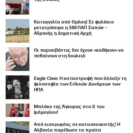
Καταγγελία από Θράκη! Σε φυλάκιο
μετατράπηκε η 388 ΠΑΠ Σαπών –
Αδρανής η Δημοτική Αρχή
Οι πυροσβέστες δεν έχουν «καθήκον» να
ΠΡΟΒΟΛΗ
πεθαίνουν στη δουλειά
Eagle Claw: Η καταστροφή που άλλαξε τη
φιλοσοφία των Ειδικών Δυνάμεων των
ΗΠΑ
Μπλόκο της Άγκυρας στο X του
Ιμάμογλου!
Από εισαγωγέας σε κατασκευαστής! Η
Αλβανία παρέδωσε τα πρώτα