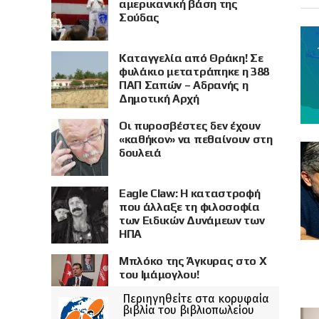
αμερικανική βάση της
Σούδας
Καταγγελία από Θράκη! Σε
φυλάκιο μετατράπηκε η 388
ΠΑΠ Σαπών – Αδρανής η
Δημοτική Αρχή
Οι πυροσβέστες δεν έχουν
«καθήκον» να πεθαίνουν στη
δουλειά
Eagle Claw: Η καταστροφή
που άλλαξε τη φιλοσοφία
των Ειδικών Δυνάμεων των
ΗΠΑ
Μπλόκο της Άγκυρας στο X
του Ιμάμογλου!
Περιηγηθείτε στα κορυφαία
βιβλία του βιβλιοπωλείου