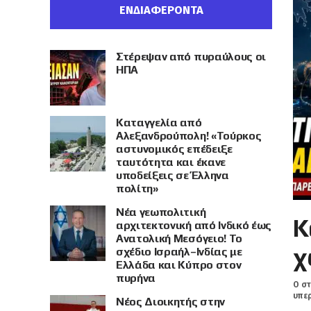
ΕΝΔΙΑΦΕΡΟΝΤΑ
Στέρεψαν από πυραύλους οι
ΗΠΑ
Καταγγελία από
Αλεξανδρούπολη! «Τούρκος
αστυνομικός επέδειξε
ταυτότητα και έκανε
υποδείξεις σε Έλληνα
πολίτη»
Νέα γεωπολιτική
Κ
αρχιτεκτονική από Ινδικό έως
Ανατολική Μεσόγειο! Το
χ
σχέδιο Ισραήλ–Ινδίας με
Ελλάδα και Κύπρο στον
πυρήνα
Ο στ
υπερ
Νέος Διοικητής στην