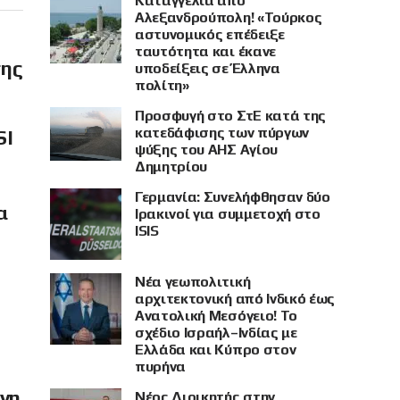
Καταγγελία από
Αλεξανδρούπολη! «Τούρκος
αστυνομικός επέδειξε
ταυτότητα και έκανε
σης
υποδείξεις σε Έλληνα
πολίτη»
Προσφυγή στο ΣτΕ κατά της
κατεδάφισης των πύργων
SI
ψύξης του ΑΗΣ Αγίου
Δημητρίου
Γερμανία: Συνελήφθησαν δύο
α
Ιρακινοί για συμμετοχή στο
ISIS
Νέα γεωπολιτική
αρχιτεκτονική από Ινδικό έως
Ανατολική Μεσόγειο! Το
σχέδιο Ισραήλ–Ινδίας με
Ελλάδα και Κύπρο στον
πυρήνα
όνη
Νέος Διοικητής στην