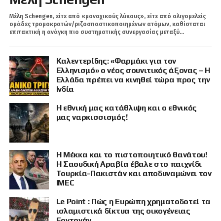
Μέλη Schengen, είτε από «μοναχικούς λύκους», είτε από ολιγομελείς
ομάδες τρομοκρατών/ριζοσπαστικοποιημένων ατόμων, καθίσταται
επιτακτική η ανάγκη πιο συστηματικής συνεργασίας μεταξύ...
Καλεντερίδης: «Φαρμάκι για τον
Ελληνισμό» ο νέος σουνιτικός άξονας – Η
Ελλάδα πρέπει να κινηθεί τώρα προς την
Ινδία
Η εθνική μας κατάθλιψη και ο εθνικός
μας ναρκισσισμός!
Η Μέκκα και το πιστοποιητικό θανάτου!
Η Σαουδική Αραβία έβαλε στο παιχνίδι
Τουρκία-Πακιστάν και αποδυναμώνει τον
IMEC
Le Point : Πώς η Ευρώπη χρηματοδοτεί τα
ισλαμιστικά δίκτυα της οικογένειας
Ερντογάν