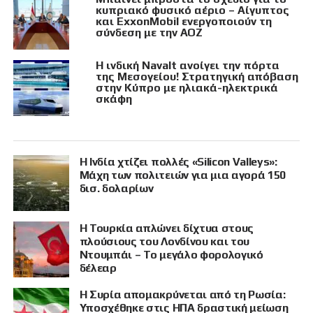
κυπριακό φυσικό αέριο – Αίγυπτος
και ExxonMobil ενεργοποιούν τη
σύνδεση με την ΑΟΖ
Η ινδική Navalt ανοίγει την πόρτα
της Μεσογείου! Στρατηγική απόβαση
στην Κύπρο με ηλιακά-ηλεκτρικά
σκάφη
Η Ινδία χτίζει πολλές «Silicon Valleys»:
Μάχη των πολιτειών για μια αγορά 150
δισ. δολαρίων
Η Τουρκία απλώνει δίχτυα στους
πλούσιους του Λονδίνου και του
Ντουμπάι – Το μεγάλο φορολογικό
δέλεαρ
Η Συρία απομακρύνεται από τη Ρωσία:
Υποσχέθηκε στις ΗΠΑ δραστική μείωση