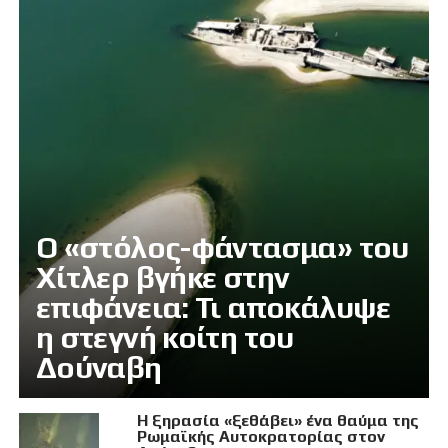
Ο «στόλος-φάντασμα» του
Χίτλερ βγήκε στην
επιφάνεια: Τι αποκάλυψε
η στεγνή κοίτη του
Δούναβη
Η ξηρασία «ξεθάβει» ένα θαύμα της
Ρωμαϊκής Αυτοκρατορίας στον