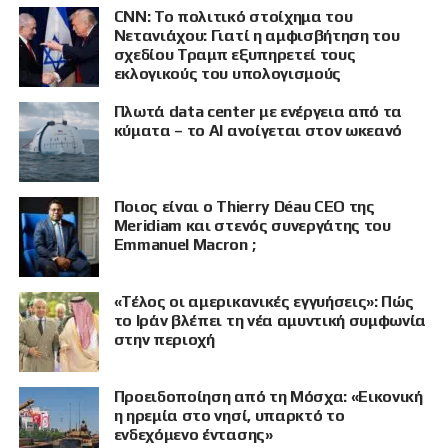
CNN: Το πολιτικό στοίχημα του
Νετανιάχου: Γιατί η αμφισβήτηση του
σχεδίου Τραμπ εξυπηρετεί τους
εκλογικούς του υπολογισμούς
Πλωτά data center με ενέργεια από τα
κύματα – το AI ανοίγεται στον ωκεανό
Ποιος είναι ο Thierry Déau CEO της
Meridiam και στενός συνεργάτης του
Emmanuel Macron ;
«Τέλος οι αμερικανικές εγγυήσεις»: Πώς
το Ιράν βλέπει τη νέα αμυντική συμφωνία
στην περιοχή
Προειδοποίηση από τη Μόσχα: «Εικονική
ΠΡΟΒΟΛΗ
η ηρεμία στο νησί, υπαρκτό το
ενδεχόμενο έντασης»