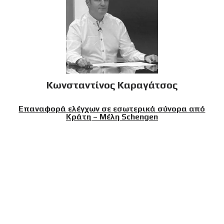
Κωνσταντίνος Καραγάτσος
Επαναφορά ελέγχων σε εσωτερικά σύνορα από
Κράτη – Μέλη Schengen