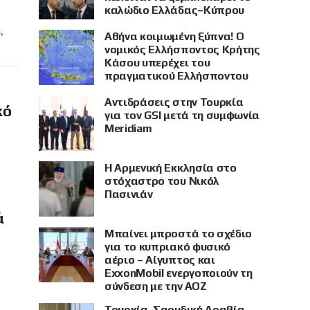
καλώδιο Ελλάδας–Κύπρου
,
Αθήνα κοιμωμένη ξύπνα! Ο
νομικός Ελλήσποντος Κρήτης
Κάσου υπερέχει του
πραγματικού Ελλήσποντου
Αντιδράσεις στην Τουρκία
κό
για τον GSI μετά τη συμφωνία
Meridiam
Η Αρμενική Εκκλησία στο
στόχαστρο του Νικόλ
Πασινιάν
ά
Μπαίνει μπροστά το σχέδιο
για το κυπριακό φυσικό
αέριο – Αίγυπτος και
ExxonMobil ενεργοποιούν τη
σύνδεση με την ΑΟΖ
Τουρκία, Σαουδική Αραβία