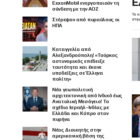
Ε
ExxonMobil ενεργοποιούν τη
σύνδεση με την ΑΟΖ
Το κ
Στέρεψαν από πυραύλους οι
στην
ΗΠΑ
Καταγγελία από
Αλεξανδρούπολη! «Τούρκος
αστυνομικός επέδειξε
ταυτότητα και έκανε
υποδείξεις σε Έλληνα
πολίτη»
Νέα γεωπολιτική
αρχιτεκτονική από Ινδικό έως
Ανατολική Μεσόγειο! Το
σχέδιο Ισραήλ–Ινδίας με
Ελλάδα και Κύπρο στον
πυρήνα
Νέος Διοικητής στην
αμερικανική βάση της