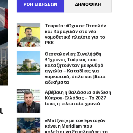
ΡΟΗ ΕΙΔΗΣΕΩΝ
ΔΗΜΟΦΙΛΗ
Τουρκία: «Όχι» σε Οτσαλάν
και Καραγιλάν στο νέο
νομοθετικό πλαίσιο για το
PKK
Θεσσαλονίκη: Συνελήφθη
31χρονος Τούρκος που
καταζητούνταν με ερυθρά
αγγελία – Καταδίκες για
ναρκωτικά, όπλο και βίαια
αδικήματα
Αβέβαιη η θαλάσσια σύνδεση
Κύπρου-Ελλάδας – Το 2027
ίσως η τελευταία χρονιά
ι
«Μπίζνες» με τον Ερντογάν
κάνει η Meridiam που
καλείται να ξεμπλοκάρει το