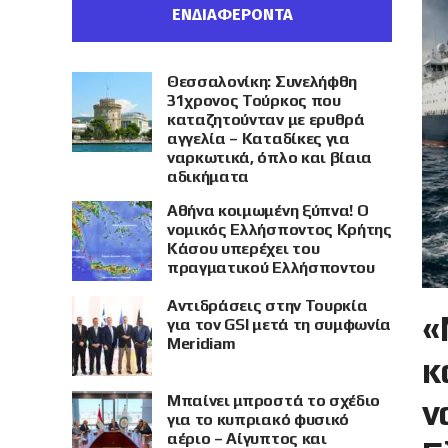
ΕΝΔΙΑΦΕΡΟΝΤΑ
Θεσσαλονίκη: Συνελήφθη
31χρονος Τούρκος που
καταζητούνταν με ερυθρά
αγγελία – Καταδίκες για
ναρκωτικά, όπλο και βίαια
αδικήματα
Αθήνα κοιμωμένη ξύπνα! Ο
νομικός Ελλήσποντος Κρήτης
Κάσου υπερέχει του
πραγματικού Ελλήσποντου
Αντιδράσεις στην Τουρκία
«
για τον GSI μετά τη συμφωνία
Meridiam
κ
Μπαίνει μπροστά το σχέδιο
ν
για το κυπριακό φυσικό
αέριο – Αίγυπτος και