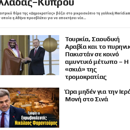
λλάδας–Κύπρου
εντρικό θέμα της «Δημοκρατίας» βάζει στο μικροσκόπιο τη γαλλική Meridiam
 οποία η Αθήνα προσβλέπει για να αποκτήσει νέα...
Τουρκία, Σαουδική
Αραβία και το πυρηνι
Πακιστάν σε κοινό
αμυντικό μέτωπο – Η
«σκιά» της
τρομοκρατίας
Ώρα μηδέν για την Ιερ
Μονή στο Σινά