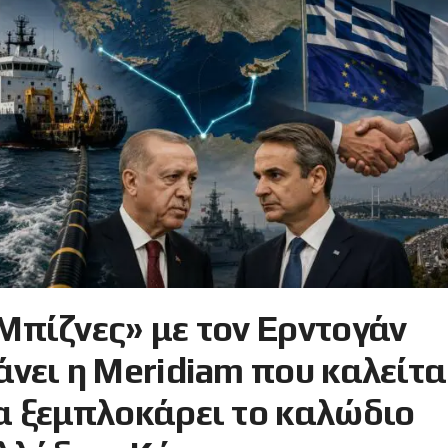
Μπίζνες» με τον Ερντογάν
άνει η Meridiam που καλείτα
α ξεμπλοκάρει το καλώδιο