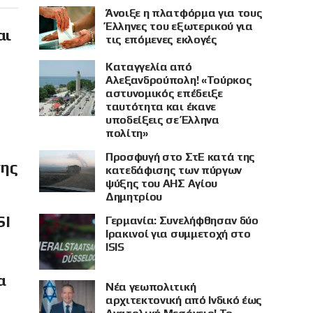
Άνοιξε η πλατφόρμα για τους
Έλληνες του εξωτερικού για
αι
τις επόμενες εκλογές
Καταγγελία από
Αλεξανδρούπολη! «Τούρκος
αστυνομικός επέδειξε
ταυτότητα και έκανε
υποδείξεις σε Έλληνα
πολίτη»
Προσφυγή στο ΣτΕ κατά της
σης
κατεδάφισης των πύργων
ψύξης του ΑΗΣ Αγίου
Δημητρίου
SI
Γερμανία: Συνελήφθησαν δύο
Ιρακινοί για συμμετοχή στο
ISIS
α
Νέα γεωπολιτική
αρχιτεκτονική από Ινδικό έως