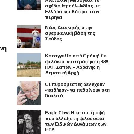
Ανατολική Μεσόγειο! Το
σχέδιο Ισραήλ–Ινδίας με
Ελλάδα και Κύπρο στον
πυρήνα
Νέος Διοικητής στην
αμερικανική βάση της
Σούδας
όνη
Καταγγελία από Θράκη! Σε
φυλάκιο μετατράπηκε η 388
ΠΑΠ Σαπών – Αδρανής η
Δημοτική Αρχή
Οι πυροσβέστες δεν έχουν
«καθήκον» να πεθαίνουν στη
δουλειά
Eagle Claw: Η καταστροφή
που άλλαξε τη φιλοσοφία
των Ειδικών Δυνάμεων των
ΗΠΑ