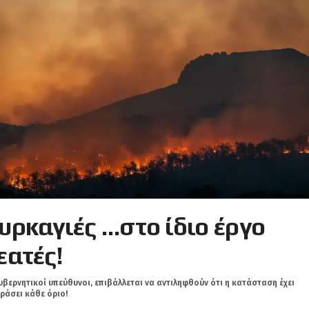
υρκαγιές …στο ίδιο έργο
εατές!
υβερνητικοί υπεύθυνοι, επιβάλλεται να αντιληφθούν ότι η κατάσταση έχει
ράσει κάθε όριο!