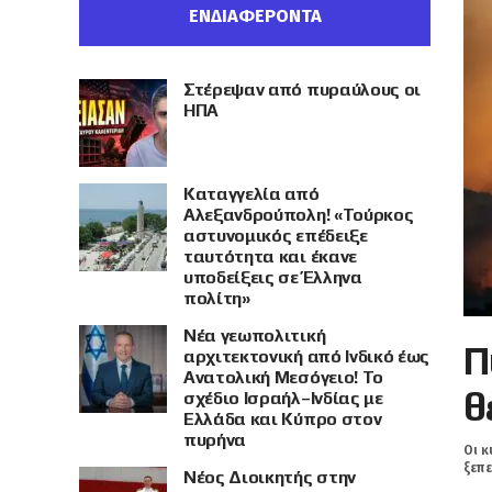
ΕΝΔΙΑΦΕΡΟΝΤΑ
Στέρεψαν από πυραύλους οι
ΗΠΑ
Καταγγελία από
Αλεξανδρούπολη! «Τούρκος
αστυνομικός επέδειξε
ταυτότητα και έκανε
υποδείξεις σε Έλληνα
πολίτη»
Νέα γεωπολιτική
Π
αρχιτεκτονική από Ινδικό έως
Ανατολική Μεσόγειο! Το
θ
σχέδιο Ισραήλ–Ινδίας με
Ελλάδα και Κύπρο στον
πυρήνα
Οι κ
ξεπε
Νέος Διοικητής στην