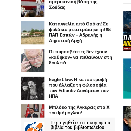
αμερικανική βάση της
Σούδας
Καταγγελία από Θράκη! Σε
φυλάκιο μετατράπηκε η 388
ΠΑΠ Σαπών – Αδρανής η
Δημοτική Αρχή
Οι πυροσβέστες δεν έχουν
«καθήκον» να πεθαίνουν στη
δουλειά
Eagle Claw: Η καταστροφή
που άλλαξε τη φιλοσοφία
των Ειδικών Δυνάμεων των
ΗΠΑ
Μπλόκο της Άγκυρας στο X
του Ιμάμογλου!
Περιηγηθείτε στα κορυφαία
βιβλία του βιβλιοπωλείου