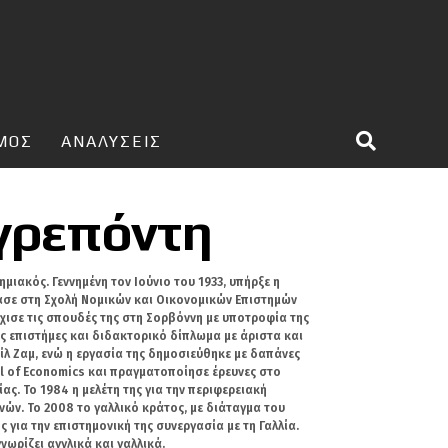
ΣΜΟΣ
ΑΝΑΛΥΣΕΙΣ
γρεπόντη
ιακός. Γεννημένη τον Ιούνιο του 1933, υπήρξε η
ασε στη Σχολή Νομικών και Οικονομικών Επιστημών
χισε τις σπουδές της στη Σορβόννη με υποτροφία της
 επιστήμες και διδακτορικό δίπλωμα με άριστα και
ίλ Ζαμ, ενώ η εργασία της δημοσιεύθηκε με δαπάνες
l of Economics και πραγματοποίησε έρευνες στο
ς. Το 1984 η μελέτη της για την περιφερειακή
νών. Το 2008 το γαλλικό κράτος, με διάταγμα του
 για την επιστημονική της συνεργασία με τη Γαλλία.
νωρίζει αγγλικά και γαλλικά.