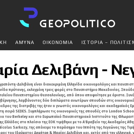
ΙΚΗ
ΑΜΥΝΑ
ΟΙΚΟΝΟΜΙΑ
ΙΣΤΟΡΙΑ – ΠΟΛΙΤΙ
ρία Δελιβάνη - Νε
γρεπόντη-Δελιβάνη είναι διακεκριμένη Ελληνίδα οικονομολόγος και πανεπιστημ
νίδα πρύτανης, εκλεγμένη τρεις φορές στο Πανεπιστήμιο Μακεδονίας. Σπούδ
τελείου Πανεπιστημίου Θεσσαλονίκης, από όπου αποφοίτησε με άριστα. Συνέ
υβέρνησης, λαμβάνοντας δύο διπλώματα ανωτέρων σπουδών στις οικονομικές
όεδρος της διατριβής της ήταν ο γνωστός οικονομολόγος και ακαδημαϊκός Εμ
τη σειρά SEDES. Συμπλήρωσε τις οικονομικές της σπουδές στο London Schoo
ιο του Berkeley και στο Ευρωπαϊκό Πανεπιστημιακό Ινστιτούτο της Φλωρεντία
ης Ελλάδας στο πλαίσιο της ΕΟΚ τιμήθηκε με το Α΄ Βραβείο της Ακαδημίας Αθη
icolas Sarkozy, της απένειμε το παράσημο του Ιππότη της Λεγεώνας της Τιμής
δρος του Ιδρύματος Δημήτρη & Μαρίας Δελιβάνη και, εκτός από την ελληνική, γ