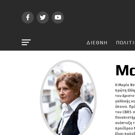
ΔΙΕΘΝΗ
ΠΟΛΙΤ
Μα
Η Μαρία Νε
πρώτη Ελλη
του Αριστο
γαλλικής κ
έπαινο. Πρ
του CNRS σ
Πανεπιστήμ
ανάπτυξη τ
προέδρου N
Είναι πρόε