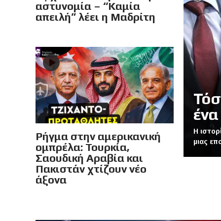
αστυνομία – “Καμία
απειλή” λέει η Μαδρίτη
Τόσ
ένα
Η ιστορ
Ρήγμα στην αμερικανική
μιας επ
ομπρέλα: Τουρκία,
Σαουδική Αραβία και
Πακιστάν χτίζουν νέο
άξονα