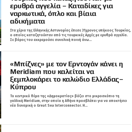
ερυθρά αγγελία – Καταδίκες για
ναρκωτικά, όπλο και βίαια
αδικήματα
ΠΡΟΒΟΛΗ
Στα χέρια της Ελληνικής Αστυνομίας έπεσε 31χρονος υπήκοος Τουρκίας,
ο οποίος καταζητούνταν από τις τουρκικές Αρχές με ερυθρά αγγελία.
Σε βάρος του εκκρεμούσε συνολική ποινή άνω...
«Μπίζνες» με τον Ερντογάν κάνει η
Meridiam που καλείται να
ξεμπλοκάρει το καλώδιο Ελλάδας–
Κύπρου
Το κεντρικό θέμα της «Δημοκρατίας» βάζει στο μικροσκόπιο τη
γαλλική Meridiam, στην οποία η Αθήνα προσβλέπει για να αποκτήσει
νέα δυναμική ο Great Sea Interconnector. Η...