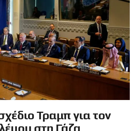
 σχέδιο Τραμπ για τον
λέμου στη Γάζα