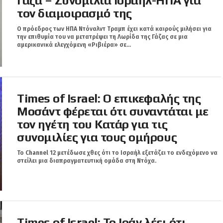
Γάζα – Συνομιλία Ισραήλ-ΗΠΑ για
τον διαμοιρασμό της
Ο πρόεδρος των ΗΠΑ Ντόναλντ Τραμπ έχει κατά καιρούς μιλήσει για
την επιθυμία του να μετατρέψει τη Λωρίδα της Γάζας σε μια
αμερικανικά ελεγχόμενη «Ριβιέρα» σε...
Times of Israel: Ο επικεφαλής της
Μοσάντ φέρεται ότι συναντάται με
τον ηγέτη του Κατάρ για τις
συνομιλίες για τους ομήρους
Το Channel 12 μετέδωσε χθες ότι το Ισραήλ εξετάζει το ενδεχόμενο να
στείλει μια διαπραγματευτική ομάδα στη Ντόχα.
Times of Israel: Το Ιράν λέει ότι