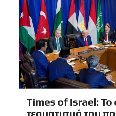
Times of Israel: Το
τερματισμό του πο