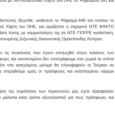
α με τον Καταστατικό Χάρτη του ΟΗΕ τα Ψηφίσματα 541 και
στώτος δέχεσθε, υιοθετειτε το Ψήφισμα 649 του οποίου το
ατικό Χάρτη του ΟΗΕ, και εργάζεστε η σημερινή ΝΤΕ ΦΑΚΤΟ
βάση λύσης με νομιμοποίηση της σε ΝΤΕ ΓΙΟΥΡΕ κατάσταση,
πανενωμένης Διζωνικής Δικοινοτικής Ομόσπονδης Κύπρου.
ν τις συγκλισεις που έχουν επιτευχθεί στους κύκλους των
υγες και εκτοπισμένοι δεν επιστρέφουμε στα χωριά τα σπίτια
 ότι στα κατεχόμενα, μόνιμα θα πλειοψηφούν οι Τούρκοι σε
α στερηθούμε εμείς οι πρόσφυγες και εκτοπισμένοι νόμιμοι
ηση της κυριότητας των περιουσιών μας έχετε εξασφαλισει
 μάλιστα κατα τρόπο εξευτελιστικό για τους πρόσφυγες και