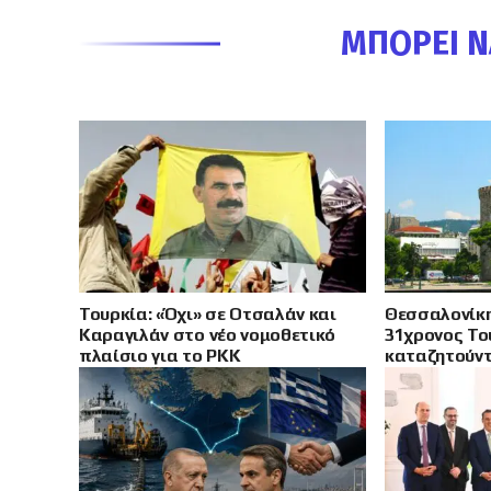
ΜΠΟΡΕΊ Ν
Τουρκία: «Όχι» σε Οτσαλάν και
Θεσσαλονίκη
Καραγιλάν στο νέο νομοθετικό
31χρονος Το
πλαίσιο για το PKK
καταζητούντ
– Καταδίκες
και βίαια α