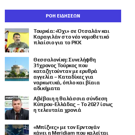
ΡΟΗ ΕΙΔΗΣΕΩΝ
Τουρκία: «Όχι» σε Οτσαλάν και
Καραγιλάν στο νέο νομοθετικό
πλαίσιο για το PKK
Θεσσαλονίκη: Συνελήφθη
31χρονος Τούρκος που
καταζητούνταν με ερυθρά
αγγελία – Καταδίκες για
ναρκωτικά, όπλο και βίαια
αδικήματα
Αβέβαιη η θαλάσσια σύνδεση
Κύπρου-Ελλάδας – Το 2027 ίσως
η τελευταία χρονιά
«Μπίζνες» με τον Ερντογάν
κάνει η Meridiam που καλείται