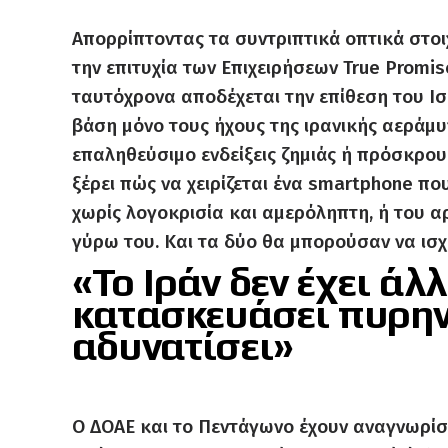
Απορρίπτοντας τα συντριπτικά οπτικά στοι
την επιτυχία των Επιχειρήσεων True Promise
ταυτόχρονα αποδέχεται την επίθεση του Ισ
βάση μόνο τους ήχους της ιρανικής αεράμυ
επαληθεύσιμο ενδείξεις ζημιάς ή πρόσκρο
ξέρει πώς να χειρίζεται ένα smartphone 
χωρίς λογοκρισία και αμερόληπτη, ή του α
γύρω του. Και τα δύο θα μπορούσαν να ισχ
«Το Ιράν δεν έχει άλ
κατασκευάσει πυρηνι
αδυνατίσει»
Ο ΔΟΑΕ και το Πεντάγωνο έχουν αναγνωρίσε