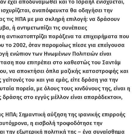
ράν έχει αποδυναμωθεί και το Ισραήλ ενισχύεται,
 ισχυρίζεται, αναπόφευκτα θα οδηγήσει την
ς τις ΗΠΑ με μια σκληρή επιλογή: να δράσουν
βα, ή αντιμετωπίζει τις συνέπειες
η αντικατοπτρίζει παράξενα τα επιχειρήματα που
υ το 2002, όταν παρομοίως πίεσε για επείγουσα
ογή ενώπιον των Ηνωμένων Πολιτειών είναι
σταση που επιτρέπει στο καθεστώς του Σαντάμ
του, να αποκτήσει όπλα μαζικής καταστροφής και
γείτονές του και για εμάς, είτε δράση για την
ταία πορεία, με όλους τους κινδύνους της, είναι η
ς δράσης στο εγγύς μέλλον είναι απαράδεκτοι»,
ις ΗΠΑ; Σημαντική αύξηση της ιρανικής επιρροής
 Ταυτόχρονα, η εισβολή τροφοδότησε την
ι την εξωτερική πολιτική της – ένα συναίσθημα