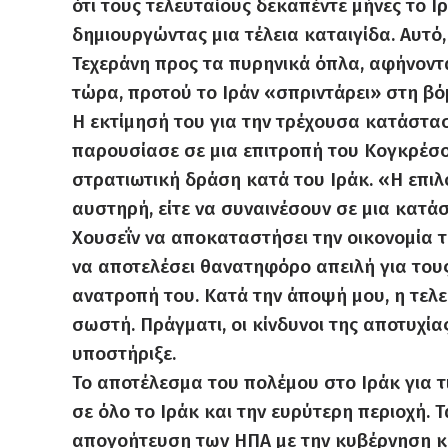
ότι τους τελευταίους δεκαπέντε μήνες το Ι
δημιουργώντας μια τέλεια καταιγίδα. Αυτό,
Τεχεράνη προς τα πυρηνικά όπλα, αφήνοντα
τώρα, προτού το Ιράν «σπριντάρει» στη βόμ
Η εκτίμησή του για την τρέχουσα κατάστασ
παρουσίασε σε μια επιτροπή του Κογκρέσο
στρατιωτική δράση κατά του Ιράκ. «Η επιλ
αυστηρή, είτε να συναινέσουν σε μια κατά
Χουσεΐν να αποκαταστήσει την οικονομία 
να αποτελέσει θανατηφόρο απειλή για τους 
ανατροπή του. Κατά την άποψή μου, η τελευ
σωστή. Πράγματι, οι κίνδυνοι της αποτυχία
υποστήριξε.
Το αποτέλεσμα του πολέμου στο Ιράκ για τ
σε όλο το Ιράκ και την ευρύτερη περιοχή.
απογοήτευση των ΗΠΑ με την κυβέρνηση κα