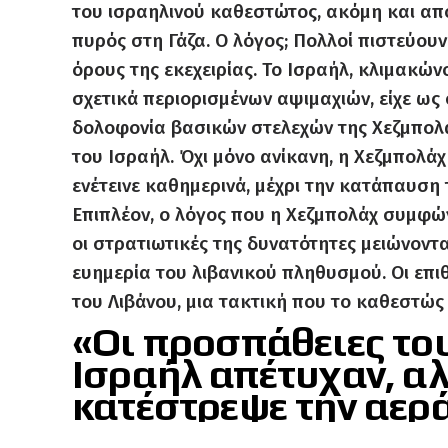
του ισραηλινού καθεστώτος, ακόμη και απ
πυρός στη Γάζα. Ο λόγος; Πολλοί πιστεύουν
όρους της εκεχειρίας. Το Ισραήλ, κλιμακώνο
σχετικά περιορισμένων αψιμαχιών, είχε ως 
δολοφονία βασικών στελεχών της Χεζμπολά
του Ισραήλ. Όχι μόνο ανίκανη, η Χεζμπολάχ 
ενέτεινε καθημερινά, μέχρι την κατάπαυση 
Επιπλέον, ο λόγος που η Χεζμπολάχ συμφώ
οι στρατιωτικές της δυνατότητες μειώνοντ
ευημερία του λιβανικού πληθυσμού. Οι επι
του Λιβάνου, μια τακτική που το καθεστώς 
«Οι προσπάθειες του
Ισραήλ απέτυχαν, αλ
κατέστρεψε την αερ