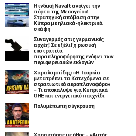
Η ινδική Navalt ανοίγει την
πόρτα της Μεσογείου!
Στρατηγική απόβαση στην
Κύπρο με ηλιακά-ηλεκτρικά
σκάφη
Συναγερμός στις γερμανικές
αρχές! Σε εξέλιξη ρωσική
εκστρατεία
παραπληροφόρησης ενόψει των
περιφερειακών εκλογών
Χαραλαμπίδης: «Η Τουρκία
μετατρέπει τα Κατεχόμενα σε
στρατιωτικό αεροπλανοφόρο»
– Τι αποκάλυψε για Κυπριακό,
ΟΗΕ και ενεργειακό παιχνίδι
Πολυμέπωπη σύγκρουση
Χαρακτήρας με ήθος – «Αυτός