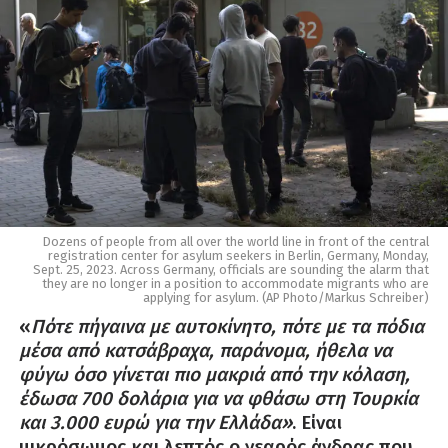
Dozens of people from all over the world line in front of the central
registration center for asylum seekers in Berlin, Germany, Monday,
Sept. 25, 2023. Across Germany, officials are sounding the alarm that
they are no longer in a position to accommodate migrants who are
applying for asylum. (AP Photo/Markus Schreiber)
«
Πότε πήγαινα με αυτοκίνητο, πότε με τα πόδια
μέσα από κατσάβραχα, παράνομα, ήθελα να
φύγω όσο γίνεται πιο μακριά από την κόλαση,
έδωσα 700 δολάρια για να φθάσω στη Τουρκία
και 3.000 ευρώ για την Ελλάδα»
. Είναι
μικρόσωμος και λεπτός ο νεαρός άνδρας που