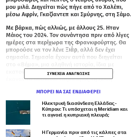
μου μιλά. Διηγείται πώς πήγε από το Χαλέπι,
μέσω Αφρίν, Γκαζίαντεπ και Σμύρνης, στη Σάμο.
Με βάρκα, πώς αλλιώς, με άλλους 25. Ηταν
Μάιος του 2024. Τον συνάντησα πριν από λίγες
ημέρες στα περίχωρα της Φρανκφούρτης. Θα
μπορούσε να τον λένε
Ξιάρ
, αλλά δεν έχει
σημασία. Σημασία έχουν αυτά που διηγείται
στο «Βήμα», μια αληθινή ιστορία, ίδια με
εκατοντάδων χιλιάδων άλλων Σύρων που
ΣΥΝΈΧΕΙΑ ΑΝΆΓΝΩΣΗΣ
έκαναν το δύσκολο ταξίδι προς τη Δύση
περνώντας από τα ελληνικά νησιά για να
ΜΠΟΡΕΊ ΝΑ ΣΑΣ ΕΝΔΙΑΦΈΡΕΙ
φθάσουν στη Γερμανία.
Ηλεκτρική διασύνδεση Ελλάδας-
Με το που τελείωσε το σχολείο ο Ξιάρ πήγε
Κύπρου: Τι υπόσχεται η Meridiam και
στρατό. Δύσκολα χρόνια, ξέσπασε εμφύλιος
τι αγνοεί η κυπριακή πλευρά;
και έζησε τη φρίκη ως στρατιώτης. Αποφάσισε
να μπει σε ένοπλη ομάδα της αντιπολίτευσης
Η Γερμανία πριν από τις κάλπες στα
μέχρι που κάποιος τον πρόδωσε. Συνελήφθη