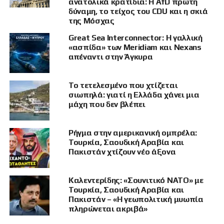
ανατολικά κρατίδια: Η AfD πρώτη
και κρατήθηκε σε φυλακή βασανιστηρίων. Ο
δύναμη, το τείχος του CDU και η σκιά
της Μόσχας
νομικός του παραστάτης μάς παρακάλεσε να
μη ρωτήσουμε για αυτό το κομμάτι της ζωής
Great Sea Interconnector: Η γαλλική
του. Βρίσκεται υπό ψυχιατρική
«ασπίδα» των Meridiam και Nexans
απέναντι στην Άγκυρα
παρακολούθηση στη Γερμανία. Δεν θα του
έκανε καλό να ξαναφέρει στη μνήμη του
τραυματικές εμπειρίες.
Το τετελεσμένο που χτίζεται
σιωπηλά: γιατί η Ελλάδα χάνει μια
Μας τις είπε όμως ο ίδιος, τον οποίο επίσης
μάχη που δεν βλέπει
συναντήσαμε στα περίχωρα της
Φρανκφούρτης:
«Υπέστη σκληρά
Ρήγμα στην αμερικανική ομπρέλα:
βασανιστήρια, ξυλοκοπήθηκε, υποβαλλόταν σε
Τουρκία, Σαουδική Αραβία και
Πακιστάν χτίζουν νέο άξονα
ψυχολογική πίεση, για παράδειγμα στέρηση
ύπνου και φωτός. Κάποιο πρωί βρέθηκε στο
κελί του ένας κρεμασμένος»
. Στη Σάμο, ο Ξιάρ
Καλεντερίδης: «Σουνιτικό ΝΑΤΟ» με
πήρε μια ανάσα. Εκανε αίτηση για άσυλο και
Τουρκία, Σαουδική Αραβία και
Πακιστάν – «Η γεωπολιτική μυωπία
ύστερα από δύο μήνες πήρε το καράβι για
πληρώνεται ακριβά»
Αθήνα. Δεν ήταν ο τελικός προορισμός.